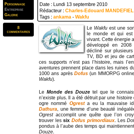
Personnage
Date : Lundi 13 septembre 2010
Entreprise
Rédacteur :
Charles-Edouard MANDEFIE
Galerie
Tags :
ankama
-
Wakfu
8
Le
Wakfu
est une sort
commentaires
le monde et qui est
vivant. Cette énergie
développé en 2008 
décliné sur plusieurs
TV, BD et jeu de car
ces supports n’est pas l’histoire, mais l’e
aventures prennent place dans les ruines 
1000 ans après
Dofus
(un MMORPG online 
Wakfu
).
Le
Monde des Douze
tel que le connais
n’existe plus. Il a été détruit par une histoi
ogre nommé
Ogrest
a eu la mauvaise i
Dathura
, une femme d’une beauté inégalée
Ogrest
accomplit une quête que l’on croya
trouver les
six
Dofus primordiaux
. Les
Do
pondus à l’aube des temps qui maintiennen
Douze
.