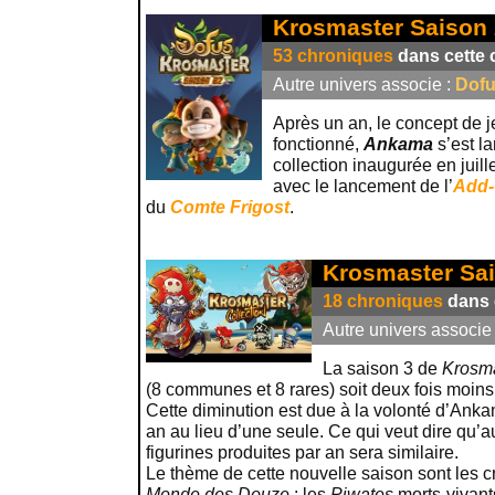
Krosmaster Saison 2
53 chroniques
dans cette c
Autre univers associe :
Dof
Après un an, le concept de 
fonctionné,
Ankama
s’est l
collection inaugurée en juill
avec le lancement de l’
Add-
du
Comte Frigost
.
Krosmaster Sai
18 chroniques
dans c
Autre univers associe
La saison 3 de
Krosm
(8 communes et 8 rares) soit deux fois moin
Cette diminution est due à la volonté d’Anka
an au lieu d’une seule. Ce qui veut dire qu’a
figurines produites par an sera similaire.
Le thème de cette nouvelle saison sont les cr
Monde des Douze
: les
Piwates
morts-vivant