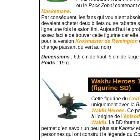
ou le
Pack Zobal
contenant c
Maskemane
.
Par conséquent, les fans qui voulaient abso
devaient acheter deux billets ou se rabattre 
ligne une fois le salon fini. Aujourd'hui le pr
assez facile de trouver cette figurine car elle
pour la version
Krosmaster de Remington
change passant du vert au noir)
Dimensions :
6,6 cm de haut, 5 cm de large 
Poids :
19 g
Wakfu Heroes 1
(figurine SD)
Cette figurine du
Corb
uniquement avec la
B
Wakfu Heroes
. Ce p
à l’origine de l’
épisod
Wakfu
. La BD fournie
permet d’en savoir un peu plus sur
Kabrok
e
personnes qui ont construit la légende du
Co