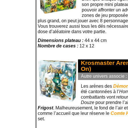
son propre mini plateau
pouvoir affronter un a
zones de jeu proposée 
plus grand, on peut jouer avec 8 personnages
Vous trouverez aussi tous les dés nécessair
dose d’aléatoire dans votre partie.
Dimensions plateau :
44 x 44 cm
Nombre de cases :
12 x 12
Krosmaster Aren
On)
Autre univers associe :
Les arènes des
Démon
été cantonnées à l’
Hor
combattants vont retou
Douze
pour prendre l’ai
Frigost
. Malheureusement, le fond de l’air et f
comme l’accueil que leur réserve le
Comte 
set.