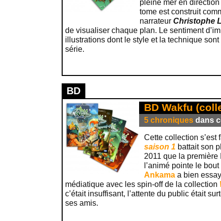
pleine mer en direction 
tome est construit comm
narrateur
Christophe 
de visualiser chaque plan. Le sentiment d’im
illustrations dont le style et la technique son
série.
BD
BD Wakfu (coll
5 chroniques
dans ce
Cette collection s’est 
saison 1
battait son p
2011 que la première 
l’animé pointe le bou
Ankama
a bien essay
médiatique avec les spin-off de la collection
c’était insuffisant, l’attente du public était su
ses amis.