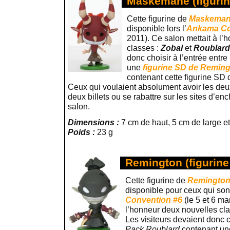
Maskemane (figurin
Cette figurine de
Maskema
disponible lors l’
Ankama Co
2011). Ce salon mettait à l
classes :
Zobal
et
Roublard
donc choisir à l’entrée entre
une
figurine SD de Remin
contenant cette figurine SD
Ceux qui voulaient absolument avoir les deu
deux billets ou se rabattre sur les sites d’enc
salon.
Dimensions :
7 cm de haut, 5 cm de large et
Poids :
23 g
Remington (figurine
Cette figurine de
Remingto
disponible pour ceux qui sont 
Convention #6
(le 5 et 6 ma
l’honneur deux nouvelles cl
Les visiteurs devaient donc ch
Pack Roublard
contenant un