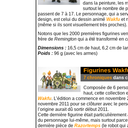
dans la peinture, les 
surtout le nombre de po
passent de 7 à 17. Le personnage, qui a serv
design, est celui du dessin animé
Wakfu
et 
(même si ils sont visuellement très proches).
Notons que les 2000 premières figurines ve
frère de
Remington
qui a été transformé en
c
Dimensions :
16,5 cm de haut, 6,2 cm de la
Poids :
96 g (avec les armes)
Figurines Wakfu
7 chroniques
dans ce
Composée de 6 perso
haut, cette collection 
Wakfu
. L’édition a commence en novembre 2
novembre 2011 pour se clôturer avec le pe
l’origine aurait dû sortir début 2011.
Cette dernière figurine était particulièremen
du personnage lui-même, mais surtout parce 
dernière pièce de
Razortemps
(le robot qui