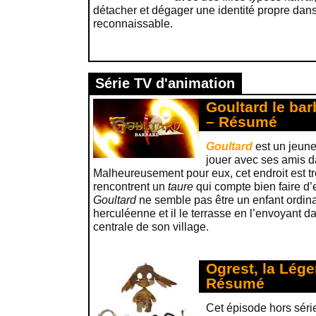
détacher et dégager une identité propre dans
reconnaissable.
Série TV d'animation
Goultard le bar
– Résumé
Goultard
est un jeun
jouer avec ses amis 
Malheureusement pour eux, cet endroit est tr
rencontrent un
taure
qui compte bien faire d
Goultard
ne semble pas être un enfant ordinai
herculéenne et il le terrasse en l’envoyant da
centrale de son village.
Ogrest, la Lége
Résumé
Cet épisode hors série