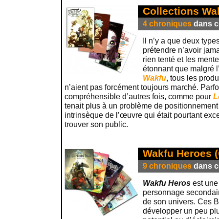
Collections W
4 chroniques
dans ce
Il n’y a que deux typ
prétendre n’avoir jam
rien tenté et les mente
étonnant que malgré l
Wakfu
, tous les produ
n’aient pas forcément toujours marché. Parfois
compréhensible d’autres fois, comme pour
L
tenait plus à un problème de positionnement (
intrinsèque de l’œuvre qui était pourtant exc
trouver son public.
Wakfu Heroes (
9 chroniques
dans ce
Wakfu Heros
est une 
personnage secondaire
de son univers. Ces B
développer un peu plu