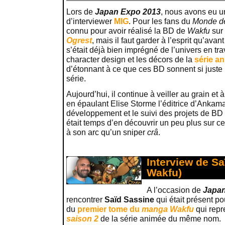
Lors de
Japan Expo 2013
, nous avons eu un
d’interviewer
MIG
. Pour les fans du
Monde d
connu pour avoir réalisé la BD de
Wakfu
sur
Ogrest
, mais il faut garder à l’esprit qu’avan
s’était déjà bien imprégné de l’univers en trav
character design et les décors de la
série a
d’étonnant à ce que ces BD sonnent si juste p
série.
Aujourd’hui, il continue à veiller au grain et 
en épaulant Elise Storme l’éditrice d’Ankama
développement et le suivi des projets de BD 
était temps d’en découvrir un peu plus sur ce
à son arc qu’un sniper
crâ
.
Interview de S
Wakfu)
A l’occasion de
Japan
rencontrer
Saïd Sassine
qui était présent p
du
premier tome du
manga Wakfu
qui repre
saison 2
de la série animée du même nom.