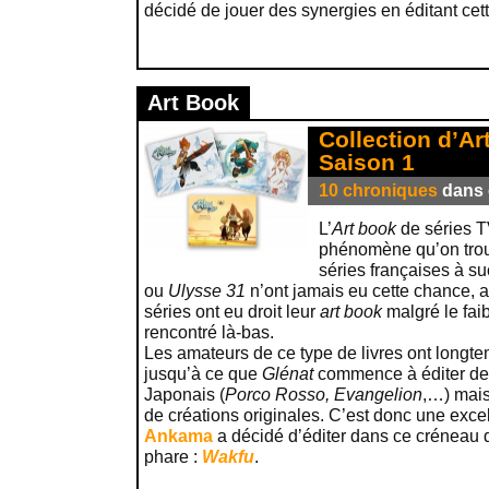
décidé de jouer des synergies en éditant c
Art Book
Collection d’Ar
Saison 1
10 chroniques
dans c
L’
Art book
de séries T
phénomène qu’on trou
séries françaises à 
ou
Ulysse 31
n’ont jamais eu cette chance, 
séries ont eu droit leur
art book
malgré le fai
rencontré là-bas.
Les amateurs de ce type de livres ont longte
jusqu’à ce que
Glénat
commence à éditer des
Japonais (
Porco Rosso, Evangelion
,…) mais 
de créations originales. C’est donc une exce
Ankama
a décidé d’éditer dans ce créneau di
phare :
Wakfu
.