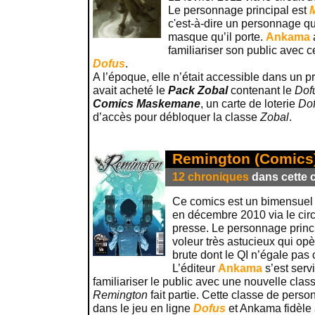
Le personnage principal est
c'est-à-dire un personnage qu
masque qu’il porte.
Ankama
familiariser son public avec c
Dofus
.
A l’époque, elle n’était accessible dans un 
avait acheté le
Pack Zobal
contenant le
Dof
Comics Maskemane
, un carte de loterie
Do
d’accès pour débloquer la classe
Zobal
.
Remington (Comics
12 chroniques
dans cette c
Ce comics est un bimensuel s
en décembre 2010 via le circu
presse. Le personnage princ
voleur très astucieux qui op
brute dont le QI n’égale pas 
L’éditeur
Ankama
s’est serv
familiariser le public avec une nouvelle class
Remington
fait partie. Cette classe de pers
dans le jeu en ligne
Dofus
et Ankama fidèle 