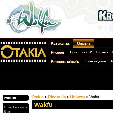
Actualités
Univers
Produit
Films
Série TV
Les livres
Produits dérivés
Jouets de qualité
J
Otakia
>
Dicotakia
>
Univers
> Wakfu
Produits :
Wakfu
Fiche Technique
Staff