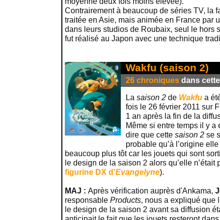
moyenne deux fois moins élevée).
Contrairement à beaucoup de séries TV, la fa
traitée en Asie, mais animée en France par
dans leurs studios de Roubaix, seul le hors 
fut réalisé au Japon avec une technique tradi
Wakfu (saison 2)
26 chroniques
dans cette 
La
saison 2
de
Wakfu
a ét
fois le 26 février 2011 sur 
1 an après la fin de la diff
Même si entre temps il y a 
dire que cette
saison 2
se se
probable qu’à l’origine elle
beaucoup plus tôt car les jouets qui sont sort
le design de la saison 2 alors qu’elle n’était 
figurine DX d’
Evangelyne
).
MAJ :
Après vérification auprès d'Ankama,
J
responsable
Products
, nous a expliqué que l
le design de la saison 2 avant sa diffusion ét
anticipait le fait que les jouets resteront da