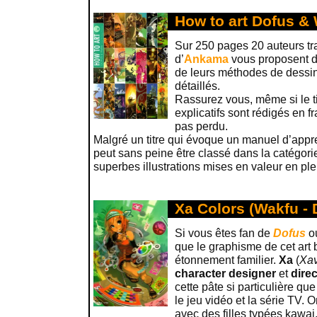
How to art Dofus &
Sur 250 pages 20 auteurs trav
d’
Ankama
vous proposent d
de leurs méthodes de dessin 
détaillés.
Rassurez vous, même si le tit
explicatifs sont rédigés en 
pas perdu.
Malgré un titre qui évoque un manuel d’appre
peut sans peine être classé dans la catégorie
superbes illustrations mises en valeur en pl
Xa Colors (Wakfu - 
Si vous êtes fan de
Dofus
o
que le graphisme de cet art
étonnement familier.
Xa
(
Xav
character designer
et
direc
cette pâte si particulière que
le jeu vidéo et la série TV. 
avec des filles typées kawai,