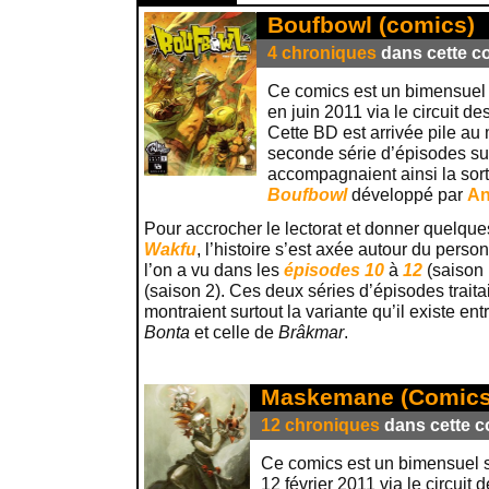
Boufbowl (comics)
4 chroniques
dans cette co
Ce comics est un bimensuel s
en juin 2011 via le circuit de
Cette BD est arrivée pile au 
seconde série d’épisodes su
accompagnaient ainsi la sor
Boufbowl
développé par
A
Pour accrocher le lectorat et donner quelque
Wakfu
, l’histoire s’est axée autour du pers
l’on a vu dans les
épisodes 10
à
12
(saison 
(saison 2). Ces deux séries d’épisodes trait
montraient surtout la variante qu’il existe ent
Bonta
et celle de
Brâkmar
.
Maskemane (Comics
12 chroniques
dans cette co
Ce comics est un bimensuel so
12 février 2011 via le circuit 