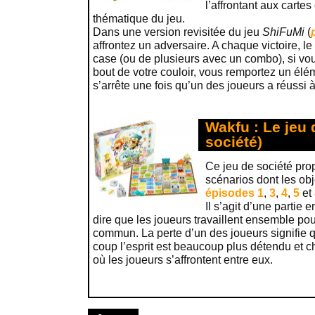
l’affrontant aux carte
thématique du jeu.
Dans une version revisitée du jeu
ShiFuMi
(
affrontez un adversaire. A chaque victoire, le
case (ou de plusieurs avec un combo), si vous
bout de votre couloir, vous remportez un élé
s’arrête une fois qu’un des joueurs a réussi à 
Wakfu : Le jeu 
société)
Ce jeu de société pro
scénarios dont les obj
épisodes 1
,
3
,
4
,
5
et
Il s’agit d’une partie 
dire que les joueurs travaillent ensemble pour
commun. La perte d’un des joueurs signifie q
coup l’esprit est beaucoup plus détendu et 
où les joueurs s’affrontent entre eux.