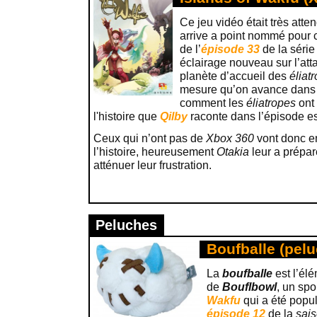
Ce jeu vidéo était très att
arrive a point nommé pour 
de l’
épisode 33
de la série
éclairage nouveau sur l’att
planète d’accueil des
éliat
mesure qu’on avance dans 
comment les
éliatropes
ont
l'histoire que
Qilby
raconte dans l’épisode est
Ceux qui n’ont pas de
Xbox 360
vont donc e
l’histoire, heureusement
Otakia
leur a prépa
atténuer leur frustration.
Peluches
Boufballe (pel
La
boufballe
est l’él
de
Bouflbowl
, un spo
Wakfu
qui a été popu
épisode 12
de la
sais