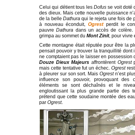
Celui qui détient tous les
Dofus
se voit doté 
des dieux. Mais cette nouvelle puissance n’
de la belle
Dathura
qui le rejeta une fois de 
à nouveau éconduit,
Ogrest
perdit le co
pauvre
Dathura
dans un accès de colère. 
grimpa au sommet du
Mont Zinit
, pour vivre 
Cette montagne était réputée pour être la 
pensait pouvoir y trouver la tranquillité dont 
ne comptaient pas le laisser en possession 
Douze Dieux Majeurs
affrontèrent
Ogrest
p
mais cette tentative fut un échec.
Ogrest
res
à pleurer sur son sort. Mais
Ogrest
n’est plu
influence son pouvoir, provoquant des c
éléments se sont déchaînés et le niv
engloutissant la plus grande partie des 
prétend que cette soudaine montée des eau
par
Ogrest
.