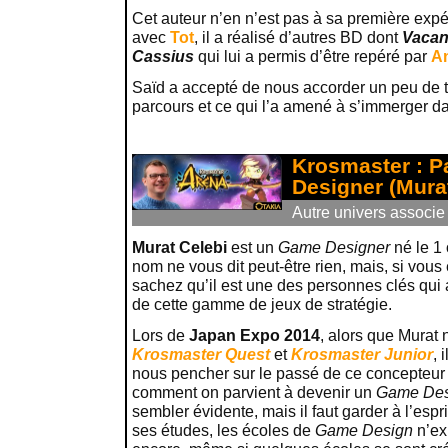
Cet auteur n’en n’est pas à sa première expér
avec
Tot
, il a réalisé d’autres BD dont
Vacan
Cassius
qui lui a permis d’être repéré par
A
Saïd a accepté de nous accorder un peu de 
parcours et ce qui l’a amené à s’immerger d
Krosmaster : P
Designer (Murat
Autre univers associe
Murat Celebi
est un
Game Designer
né le 1
nom ne vous dit peut-être rien, mais, si vous
sachez qu’il est une des personnes clés qu
de cette gamme de jeux de stratégie.
Lors de
Japan Expo 2014
, alors que Murat 
Krosmaster Quest
et
Krosmaster Junior
, 
nous pencher sur le passé de ce concepteur
comment on parvient à devenir un
Game Des
sembler évidente, mais il faut garder à l’espri
ses études, les écoles de
Game Design
n’ex