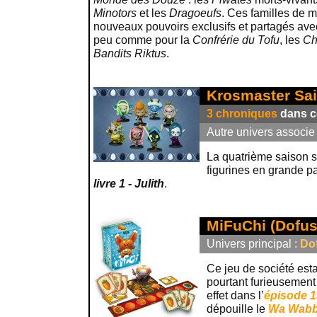
Minotors
et les
Dragoeufs
. Ces familles de m
nouveaux pouvoirs exclusifs et partagés ave
peu comme pour la
Confrérie du Tofu
, les
Ch
Bandits Riktus
.
Krosmaster Sai
3 chroniques
dans ce
Autre univers associe
La quatrième saison 
figurines en grande pa
livre 1 - Julith
.
MiFuChi (Dofus
Univers principal :
Do
Ce jeu de société est
pourtant furieusemen
effet dans l’
épisode 1
dépouille le
Wa Wabb