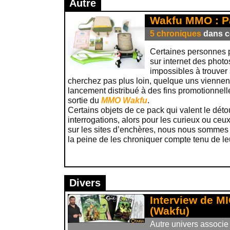
Autre
Wakfu MMO : P
5 chroniques
dans ce
Certaines personnes p
sur internet des photo
impossibles à trouver 
cherchez pas plus loin, quelque uns vienne
lancement distribué à des fins promotionnel
sortie du
MMO
Wakfu
.
Certains objets de ce pack qui valent le dét
interrogations, alors pour les curieux ou ceux
sur les sites d’enchères, nous nous sommes d
la peine de les chroniquer compte tenu de le
Divers
Interview de M
(Wakfu)
Autre univers associe