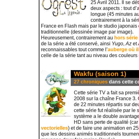
25 Avril 2011. Il se d
deux aspects : tout d’
longue (45 minutes au 
contrairement à la séri
France en Flash mais par le studio japonais 
traditionnelle (dessinée image par image).
Heureusement, contrairement au
hors série
de la série a été conservé, ainsi
Yugo
,
Az
et
reconnaissables tout comme l’
auberge où il
celle de la série tant au niveau des couleurs
Wakfu (saison 1)
27 chroniques
dans cette co
Cette série TV a fait sa premi
2008 sur la chaîne France 3
de 22 minutes répartis sur de
cette série fut réalisée par le
système a le double avantage 
HD sans perte de qualité (car
vectorielles
) et de faire une animation en 
que les dessins animés traditionnels tournen