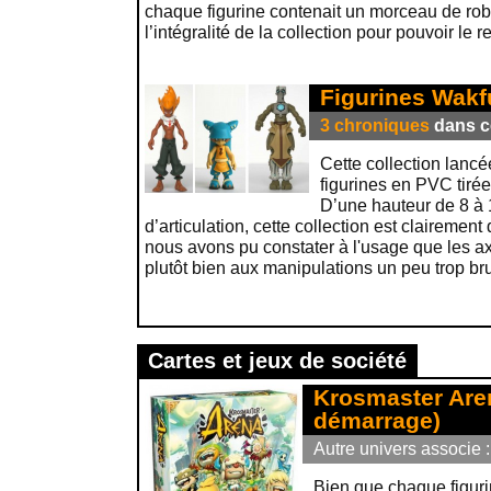
chaque figurine contenait un morceau de robot
l’intégralité de la collection pour pouvoir le
Figurines Wakf
3 chroniques
dans ce
Cette collection lanc
figurines en PVC tiré
D’une hauteur de 8 à 
d’articulation, cette collection est clairemen
nous avons pu constater à l'usage que les a
plutôt bien aux manipulations un peu trop bru
Cartes et jeux de société
Krosmaster Are
démarrage)
Autre univers associe 
Bien que chaque figur