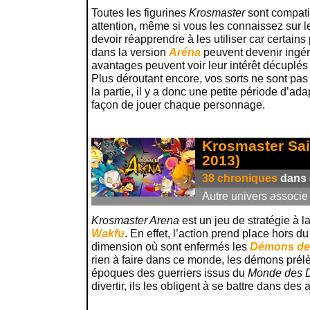
Toutes les figurines
Krosmaster
sont compati
attention, même si vous les connaissez sur le
devoir réapprendre à les utiliser car certains 
dans la version
Aréna
peuvent devenir ingé
avantages peuvent voir leur intérêt décuplé
Plus déroutant encore, vos sorts ne sont pa
la partie, il y a donc une petite période d’ad
façon de jouer chaque personnage.
Krosmaster Sai
2013)
38 chroniques
dans c
Autre univers associe
Krosmaster Arena
est un jeu de stratégie à l
Wakfu
. En effet, l’action prend place hors du
dimension où sont enfermés les
Démons de
rien à faire dans ce monde, les démons prélè
époques des guerriers issus du
Monde des 
divertir, ils les obligent à se battre dans des 