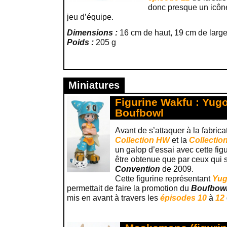
donc presque un icône
jeu d’équipe.
Dimensions :
16 cm de haut, 19 cm de large
Poids :
205 g
Miniatures
Figurine Wakfu : Yug
Boufbowl
Avant de s’attaquer à la fabrica
Collection HW
et la
Collectio
un galop d’essai avec cette figu
être obtenue que par ceux qui so
Convention
de 2009.
Cette figurine représentant
Yu
permettait de faire la promotion du
Boufbow
mis en avant à travers les
épisodes 10
à
12