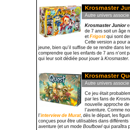
Krosmaster Jun
Autre univers associe
Krosmaster Junior
es
de 7 ans soit un âge 
et
Frigost
qui sont de
Cette version a pour 
jeune, bien qu’il suffise de se rendre dans le
comprendre que les enfants de 7 ans n’ont p
qui leur soit dédiée pour jouer à
Krosmaster
.
Krosmaster Qu
Autre univers associe
Ce jeu était probable
par les fans de
Krosm
nouvelle approche de j
l’aventure. Comme no
l’
interview de Murat
, dès le départ, les figu
conçues pour être utilisables dans différent
aventure (et un mode
Boufbowl
qui paraîtra p