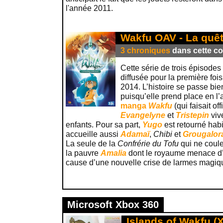
l'année 2011.
Wakfu OAV - La quê
3 chroniques
dans cette col
Cette série de trois épisodes
diffusée pour la première fo
2014. L’histoire se passe bie
puisqu’elle prend place en l
manga
Wakfu
(qui faisait of
Evangelyne
et
Tristepin
viv
enfants. Pour sa part,
Yugo
est retourné hab
accueille aussi
Adamaï
,
Chibi
et
Grougalor
La seule de la
Confrérie du Tofu
qui ne coule
la pauvre
Amalia
dont le royaume menace d’ê
cause d’une nouvelle crise de larmes magiq
Microsoft Xbox 360
Islands of Wakfu (