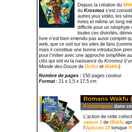
Depuis la création du
MMO
du
Krosmoz
s’est considé
autres jeux vidéo, les séri
livres et même un long mé
difficile pour un néophyte 
toutes ces divinités, démo
livre n’est bien entendu pas aussi complet q
web, que ce soit sur les sites de fans (com
mais il constitue une bonne introduction pren
pour l’initier avec une approche simplifiée a
clés qui ont vu la naissance du
Krosmoz
(l’u
Monde des Douze
de
Dofus
et
Wakfu
)
Nombre de pages :
150 pages couleur
Format :
21 x 1,5 x 17,5 cm
Romans Wakfu (c
9 chroniques
dans cet
L’action de cette collec
saison 1
de
Wakfu
apr
l’
épisode 15
lorsque
Y