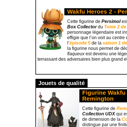
Wakfu Heroes 2 - Per
Cette figurine de
Persimol
es
Box Collector
du
Tome 2 de
personnage légendaire est ins
effigie que l’on voit au centre
l’
épisode 5
de la
saison 1 d
la figurine nous permet de dé
flaqueux
est devenu une légen
terrassant des adversaires bien plus grand et 
Jouets de qualité
Figurine Wakfu
Remington
Cette figurine de
Rem
Collection UDX
qui e
de dimension de la
Co
distingue par une finit