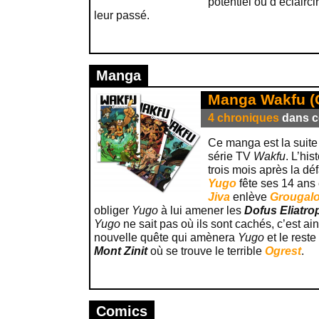
potentiel ou d’éclairc
leur passé.
Manga
Manga Wakfu (C
4 chroniques
dans ce
Ce manga est la suite
série TV
Wakfu
. L’hi
trois mois après la dé
Yugo
fête ses 14 ans
Jiva
enlève
Grougal
obliger
Yugo
à lui amener les
Dofus Eliatro
Yugo
ne sait pas où ils sont cachés, c’est 
nouvelle quête qui amènera
Yugo
et le reste
Mont Zinit
où se trouve le terrible
Ogrest
.
Comics