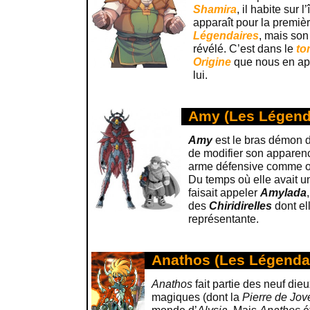
Shamira
, il habite sur l
apparaît pour la premiè
Légendaires
, mais so
révélé. C’est dans le
to
Origine
que nous en ap
lui.
Amy (Les Légend
Amy
est le bras démon 
de modifier son apparenc
arme défensive comme of
Du temps où elle avait 
faisait appeler
Amylada
des
Chiridirelles
dont ell
représentante.
Anathos (Les Légenda
Anathos
fait partie des neuf dieu
magiques (dont la
Pierre de Jov