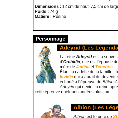
Dimensions :
12 cm de haut, 7,5 cm de larg
Poids :
74 g
Matière :
Résine
Personnage
Adeyrid (Les Légenda
La reine
Adeyrid
est la souver
d’
Orchidia
, elle est l’épouse d
mère de
Jadina
et
Ténébris
.
Étant la cadette de la famille, 
Invidia
qui a aurait dû devenir
échoué à l’épreuve du
Bâton-A
Adeyrid
qui devint la reine apr
cette épreuve quelques années plus tard.
Albion (Les Lég
Albion
est le père de
S