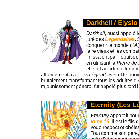
Darkhell / Elysi
Darkhell
, aussi appelé 
juré des
Légendaires
.
conquérir le monde d’
Al
faire vieux et les comba
finissaient par l’épuiser.
en utilisant la
Pierre de
elle fut accidentelleme
affrontement avec les
Légendaires
et le pouvo
brutalement, transformant tous les adultes d’
rajeunissement général fut appelé plus tard l
Eternity (Les L
Eternity
apparaît pour
tome 16
, il est le fils
voue respect et obéis
Tout comme son père, i