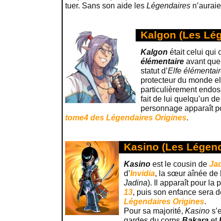
tuer. Sans son aide les
Légendaires
n’auraie
Kalgon (Les Lé
Kalgon
était celui qui 
élémentaire
avant qu
statut d’
Elfe élémentai
protecteur du monde el
particulièrement endoss
fait de lui quelqu’un de
personnage apparaît po
tome4 des Légendaires Origines
.
Kasino (Les Légend
Kasino
est le cousin de
Ja
d’
Invidia
, la sœur aînée de 
Jadina
). Il apparaît pour la
13
, puis son enfance sera 
Légendaires Origines
.
Pour sa majorité,
Kasino
s’e
gardes du corps
Bakara
et