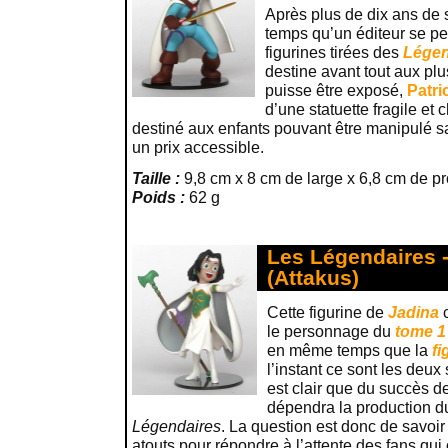
Après plus de dix ans de su
temps qu’un éditeur se pe
figurines tirées des
Légen
destine avant tout aux plu
puisse être exposé,
Patri
d’une statuette fragile et c
destiné aux enfants pouvant être manipulé sa
un prix accessible.
Taille :
9,8 cm x 8 cm de large x 6,8 cm de p
Poids :
62 g
Les Légendaires -
(Attakus)
Cette figurine de
Jadina
le personnage du
tome 1
en même temps que la
fi
l’instant ce sont les deu
est clair que du succès d
dépendra la production du
Légendaires
. La question est donc de savoir 
atouts pour répondre à l’attente des fans qui