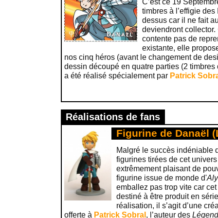
C’est ce 19 Septembre
timbres à l’effigie de
dessus car il ne fait a
deviendront collector.
contente pas de repren
existante, elle propose
nos cinq héros (avant le changement de desi
dessin découpé en quatre parties (2 timbres 
a été réalisé spécialement par
Patrick Sobr
Réalisations de fans
Figurine de Danaël 
Malgré le succès indéniable 
figurines tirées de cet univers 
extrêmement plaisant de pouv
figurine issue de monde d'
Aly
emballez pas trop vite car ce
destiné à être produit en séri
réalisation, il s’agit d’une cr
offerte à
Patrick Sobral
, l’auteur des
Légend