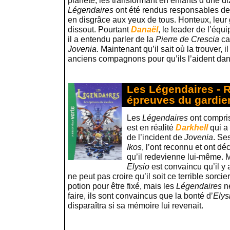
planète, les transformant en enfants d’une d
Légendaires
ont été rendus responsables de
en disgrâce aux yeux de tous. Honteux, leur 
dissout. Pourtant
Danaël
, le leader de l’équ
il a entendu parler de la
Pierre de Crescia
cap
Jovenia
. Maintenant qu’il sait où la trouver, 
anciens compagnons pour qu’ils l’aident dan
Les Légendaires - 
épreuves du gardie
Les
Légendaires
ont compri
est en réalité
Darkhell
qui a
de l’incident de
Jovenia
. Ses
Ikos
, l’ont reconnu et ont déc
qu’il redevienne lui-même. M
Elysio
est convaincu qu’il y a
ne peut pas croire qu’il soit ce terrible sorcier
potion pour être fixé, mais les
Légendaires
ne
faire, ils sont convaincus que la bonté d’
Elys
disparaîtra si sa mémoire lui revenait.