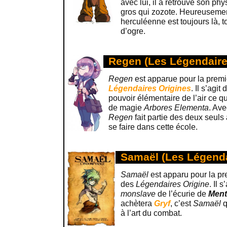
avec lui, il a retrouvé son phy
gros qui zozote. Heureusement
herculéenne est toujours là, 
d’ogre.
Regen (Les Légendaire
Regen
est apparue pour la premi
Légendaires Origines
. Il s’agi
pouvoir élémentaire de l’air ce qui
de magie
Arbores Elementa
. Av
Regen
fait partie des deux seul
se faire dans cette école.
Samaël (Les Légenda
Samaël
est apparu pour la pr
des
Légendaires Origine
. Il 
monslave
de l’écurie de
Men
achètera
Gryf
, c’est
Samaël
q
à l’art du combat.