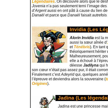
Légendaires
. On découvre alors que le désh
Jovenia
n’a pas seulement terni l’image des
d’Argent
aussi en ont pâti à cause du lien d
Danaël
et parce que
Danaël
faisait autrefois
Invidia (Les Lé
Alorin Invidia
est la 
aussi la sœur aînée d’
et
Ténébris
). En tant 
théoriquement hériter 
Malheureusement, pour 
elle a échoué à l’épr
déesse
Jadilyna
qui ha
son cœur n’était pas assez pur, il était corro
Finalement c’est
Adeyrid
qui, quelques année
l’épreuve et deviendra alors la souveraine (
t
Origines
).
Jadina (Les légenda
Jadina
est une princesse mai