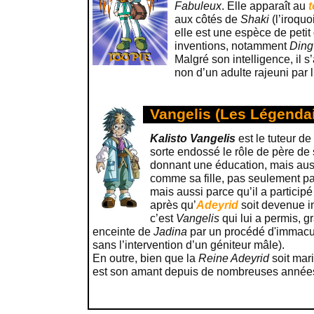
Fabuleux
. Elle apparaît au
t
aux côtés de
Shaki
(l’iroquo
elle est une espèce de petit
inventions, notamment
Ding
Malgré son intelligence, il s’
non d’un adulte rajeuni par l
Vangelis (Les Légendai
Kalisto Vangelis
est le tuteur de
sorte endossé le rôle de père de s
donnant une éducation, mais aussi
comme sa fille, pas seulement par
mais aussi parce qu’il a participé
après qu’
Adeyrid
soit devenue in
c’est
Vangelis
qui lui a permis, g
enceinte de
Jadina
par un procédé d'immacul
sans l’intervention d’un géniteur mâle).
En outre, bien que la
Reine Adeyrid
soit mar
est son amant depuis de nombreuses année