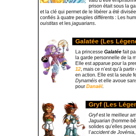
valu d’être emprisonn
prison était sous la 
et la clé qui permet de le libérer a été divis
confiés à quatre peuples différents : Les hum
ouistitas
et les
jaguarians
.
Galatée (Les Légen
La princesse
Galatée
fait p
la garde personnelle de la
Elle est apparue pour la prem
12
, mais ce n’est qu’à partir
en action. Elle est la seul
Dynaméis
et elle avoue san
pour
Danaël
.
Gryf (Les Lége
Gryf
est le meilleur a
Jaguarian
(homme-bête
solides qu’elles peuven
l’
accident de Jovénia