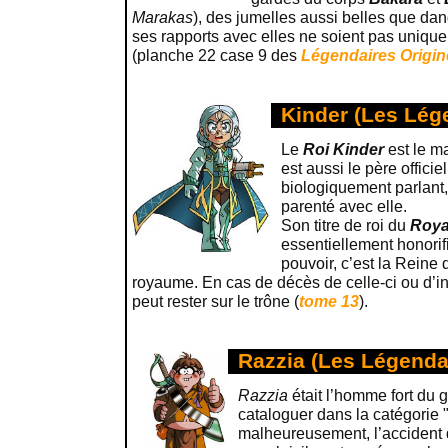
Marakas
), des jumelles aussi belles que dan
ses rapports avec elles ne soient pas uniqu
(planche 22 case 9 des
Légendaires Origin
Kinder (Les Lég
Le
Roi Kinder
est le m
est aussi le père officie
biologiquement parlant, 
parenté avec elle.
Son titre de roi du
Roya
essentiellement honorifi
pouvoir, c’est la Reine 
royaume. En cas de décès de celle-ci ou d’in
peut rester sur le trône (
tome 13
).
Razzia (Les Légenda
Razzia
était l’homme fort du g
cataloguer dans la catégorie 
malheureusement, l’accident