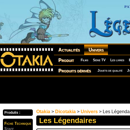
Actualités
Univers
Produit
Films
Série TV
Les livres
Produits dérivés
Jouets de qualité
J
Otakia
>
Dicotakia
>
Univers
> Les Légenda
Produits :
Les Légendaires
Fiche Technique
Staff