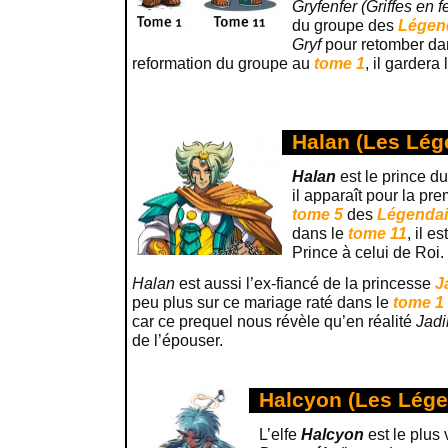
Gryfenfer (Griffes en f
du groupe des
Légen
Gryf
pour retomber da
reformation du groupe au
tome 1
, il garder
Halan (Les Lég
Halan
est le prince d
il apparaît pour la pr
tome 5
des
Légendai
dans le
tome 11
, il e
Prince à celui de Roi.
Halan
est aussi l’ex-fiancé de la princesse
J
peu plus sur ce mariage raté dans le
tome 1
car ce prequel nous révèle qu’en réalité
Jadi
de l’épouser.
Halcyon (Les Lége
L’elfe
Halcyon
est le plus