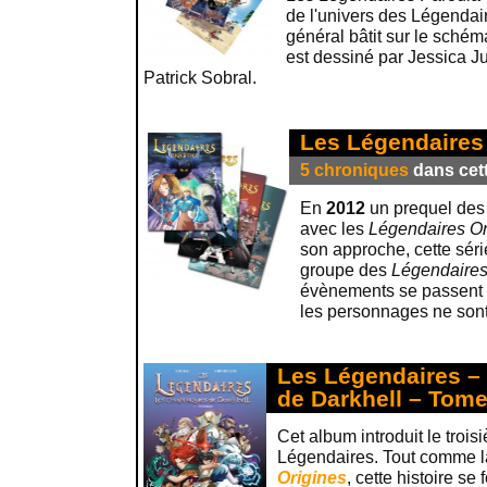
de l'univers des Légendair
général bâtit sur le schém
est dessiné par Jessica J
Patrick Sobral.
Les Légendaires
5 chroniques
dans cett
En
2012
un prequel de
avec les
Légendaires Or
son approche, cette sér
groupe des
Légendaire
évènements se passent 
les personnages ne son
Les Légendaires –
de Darkhell – Tome
Cet album introduit le trois
Légendaires. Tout comme l
Origines
, cette histoire se