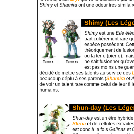
Shimy
et
Shamira
ont une odeur très similair
Shimy (Les Lége
Shimy
est une
Elfe élé
particulièrement rare q
espèce possèdent. Cett
théoriquement de fusionn
ou la terre (pierre), ma
ne sait fusionner qu'avec
est pas moins une guerr
décidé de mettre ses talents au service des
beaucoup déplu à ses parents (
Shamira
et
A
de voir un talent rare comme celui de leur fil
humains.
Shun-day (Les Lége
Shun-day
est un être hybride 
Skroa
et de cellules extraite
est donc à la fois
Galinas
et
C