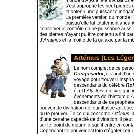
monde d’
Alysia
. Mais
Anathos
ét
s’est approprié les neuf pierres
et obtenir une puissance inégal
La première version du monde l’
puisqu’elle fut totalement anéan
conserver le contrôle d’une puissance auss
des pierres n’ayant pu être contenu a fini par
d’
Anathos
et la moitié de la galaxie par la 
Artémus (Les Légen
Le nom complet de ce pers
Conquisador
, il s’agit d’u
voyage pour trouver l’inspirat
descendants du célèbre
Ro
écrit l’
Alystory
, un livre qui 
évènements de l’histoire d’
A
descendants de ce prophète 
pouvoir de divination de leur illustre ancêtr
pu le prouver. En ce qui concerne
Artémus
, 
d’une certaine capacité de divination, il peut
sur le point de mourir lorsqu’il entre en cont
Cependant ce pouvoir est loin d’égaler celu