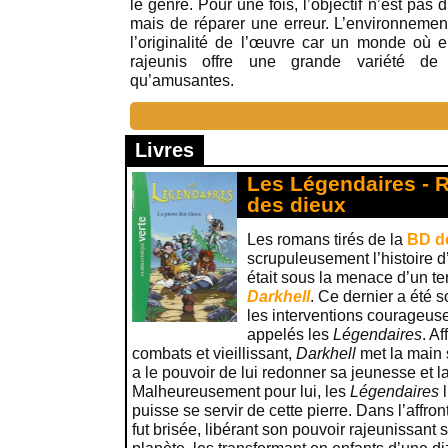
le genre. Pour une fois, l’objectif n’est pas 
mais de réparer une erreur. L’environnement
l’originalité de l’œuvre car un monde où en
rajeunis offre une grande variété de 
qu’amusantes.
Livres
Les Légendaires - R
des dieux
Les romans tirés de la
BD d
scrupuleusement l’histoire d
était sous la menace d’un ter
Darkhell
. Ce dernier a été 
les interventions courageus
appelés les
Légendaires
. A
combats et vieillissant,
Darkhell
met la main 
a le pouvoir de lui redonner sa jeunesse et l
Malheureusement pour lui, les
Légendaires
l
puisse se servir de cette pierre. Dans l’affro
fut brisée, libérant son pouvoir rajeunissant s