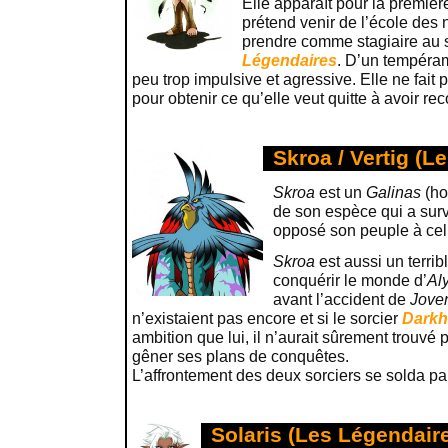
Elle apparaît pour la premièr
prétend venir de l’école des 
prendre comme stagiaire au 
Légendaires
. D’un tempérame
peu trop impulsive et agressive. Elle ne fai
pour obtenir ce qu’elle veut quitte à avoir rec
Skroa / Vertig (L
Skroa
est un
Galinas
(ho
de son espèce qui a surv
opposé son peuple à ce
Skroa
est aussi un terrib
conquérir le monde d’
Al
avant l’accident de
Jove
n’existaient pas encore et si le sorcier
Darkh
ambition que lui, il n’aurait sûrement trouvé
gêner ses plans de conquêtes.
L’affrontement des deux sorciers se solda par
Solaris (Les Légendair