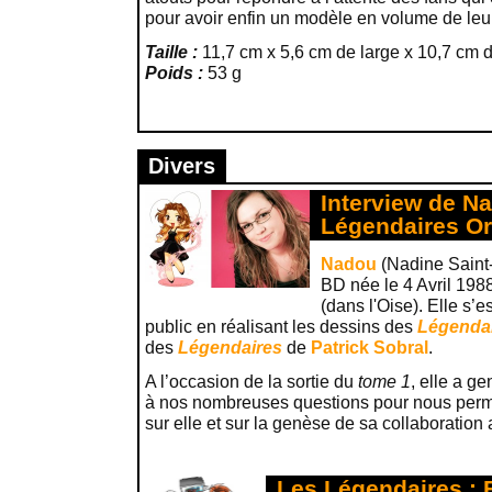
pour avoir enfin un modèle en volume de leu
Taille :
11,7 cm x 5,6 cm de large x 10,7 cm 
Poids :
53 g
Divers
Interview de N
Légendaires Or
Nadou
(Nadine Saint-
BD née le 4 Avril 198
(dans l'Oise). Elle s’e
public en réalisant les dessins des
Légendai
des
Légendaires
de
Patrick Sobral
.
A l’occasion de la sortie du
tome 1
, elle a g
à nos nombreuses questions pour nous perme
sur elle et sur la genèse de sa collaboration
Les Légendaires :