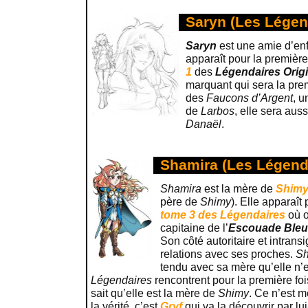
Saryn (Les Légen
Saryn
est une amie d’en
apparaît pour la premièr
1
des
Légendaires Orig
marquant qui sera la prem
des
Faucons d’Argent
, u
de
Larbos
, elle sera aus
Danaël
.
Shamira (Les Légend
Shamira
est la mère de
Shim
père de
Shimy
). Elle apparaît
tome 3 des Légendaires
où o
capitaine de l’
Escouade Ble
Son côté autoritaire et intransi
relations avec ses proches.
Sh
tendu avec sa mère qu’elle n’e
Légendaires
rencontrent pour la première fo
sait qu’elle est la mère de
Shimy
. Ce n’est
la vérité, c’est
Gryf
qui va la découvrir par l