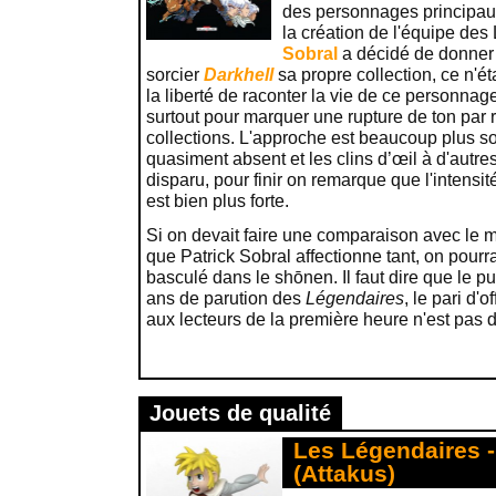
des personnages principau
la création de l'équipe des
Sobral
a décidé de donner a
sorcier
Darkhell
sa propre collection, ce n'é
la liberté de raconter la vie de ce personnag
surtout pour marquer une rupture de ton par
collections. L'approche est beaucoup plus s
quasiment absent et les clins d’œil à d'autr
disparu, pour finir on remarque que l'intensi
est bien plus forte.
Si on devait faire une comparaison avec le m
que Patrick Sobral affectionne tant, on pourr
basculé dans le shōnen. Il faut dire que le pu
ans de parution des
Légendaires
, le pari d'
aux lecteurs de la première heure n'est pas 
Jouets de qualité
Les Légendaires -
(Attakus)