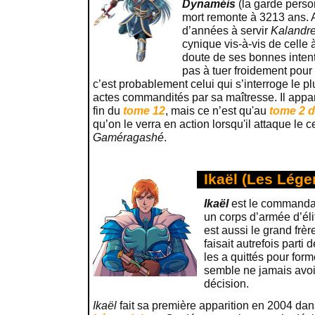
Dynaméis
(la garde pers
mort remonte à 3213 ans. 
d’années à servir
Kalandr
cynique vis-à-vis de celle à
doute de ses bonnes intenti
pas à tuer froidement pou
c’est probablement celui qui s’interroge le p
actes commandités par sa maîtresse. Il appara
fin du
tome 12
, mais ce n’est qu'au
tome 2 d
qu’on le verra en action lorsqu'il attaque le c
Gaméragashé
.
Ikaël (Les Lége
Ikaël
est le commanda
un corps d’armée d’él
est aussi le grand frè
faisait autrefois parti 
les a quittés pour form
semble ne jamais avoi
décision.
Ikaël
fait sa première apparition en 2004 dan