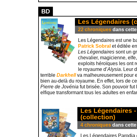
BD
Les Légendaires (c
22 chroniques
dans cette 
Les Légendaires est une b
Patrick Sobral
et éditée e
Les Légendaires
sont un gr
chevalier, magicienne, elfe
exploits héroïques les ont r
le royaume d’
Alysia
. Leur 
terrible
Darkhell
va malheureusement pour eu
bien au-delà du royaume. En effet, lors de cet
Pierre de Jovénia
fut brisée. Son pouvoir fut
elfique transformant tous les adultes en enfa
Les Légendaires -
(collection)
4 chroniques
dans cette 
Les Légendaires Parodia 