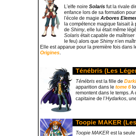
L'elfe noire
Solaris
fut la rivale d
enfance lors de sa formation pour 
l'école de magie
Arbores Eleme
la compétence magique faisait à 
de
Shimy
, elle lui était même lé
Solaris
était capable de maîtriser 
le feu) alors que
Shimy
n'en maîtr
Elle est apparue pour la première fois dans 
Origines
.
Ténébris (Les Lége
Ténébris
est la fille de
Dark
apparition dans le
tome 6
lo
remontent dans le temps. A c
capitaine de l’
Hydarkos
, un
Toopie MAKER (Les
Toopie MAKER
est la seule