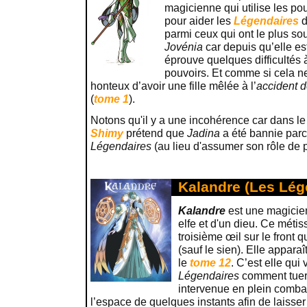
magicienne qui utilise les po
pour aider les
Légendaires
d
parmi ceux qui ont le plus souf
Jovénia
car depuis qu’elle es
éprouve quelques difficultés 
pouvoirs. Et comme si cela ne 
honteux d’avoir une fille mêlée à l’
accident 
(
tome 1
).
Notons qu'il y a une incohérence car dans l
Shimy
prétend que
Jadina
a été bannie parce
Légendaires
(au lieu d'assumer son rôle de 
Kalandre (Les Lég
Kalandre
est une magicien
elfe et d'un dieu. Ce méti
troisième œil sur le front q
(sauf le sien). Elle appara
le
tome 12
. C’est elle qui
Légendaires
comment tue
intervenue en plein combat
l’espace de quelques instants afin de laisse