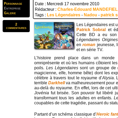
Personnage
Date : Mercredi 17 novembre 2010
Entreprise
Rédacteur :
Charles-Edouard MANDEFIE
Galerie
Tags :
Les Légendaires
-
Nadou
-
patrick 
2
Les Légendaires est 
commentaires
Patrick Sobral
et éd
Cette BD a eu son 
Légendaires Origines
en
roman
jeunesse, l
et en série TV.
L’histoire prend place dans un monde
omniprésente et où les humains côtoient les 
poils.
Les Légendaires
sont un groupe de gu
magicienne, elfe, homme bête) dont les expl
célèbre à travers tout le royaume d’
Alysia
. 
terrible
Darkhell
va malheureusement pour eux
au-delà du royaume. En effet, lors de cet ult
Jovénia
fut brisée. Son pouvoir fut libéré 
transformant tous les adultes en enfants.
L
coupables de cette tragédie, passant du statu
Partant d’un schéma classique d’
Heroic fan