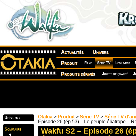
Actualités
Univers
Produit
Films
Série TV
Les livres
Produits dérivés
Jouets de qualité
J
Otakia
>
Produit
>
Série TV
>
Série TV d'an
Univers :
Episode 26 (ép 53) – Le peuple éliatrope – 
Wakfu S2 – Episode 26 (ép
Sommaire