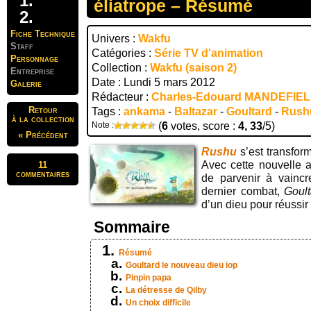
éliatrope – Résumé
Fiche Technique
Univers :
Wakfu
Staff
Catégories :
Série TV d'animation
Personnage
Collection :
Wakfu (saison 2)
Entreprise
Date : Lundi 5 mars 2012
Galerie
Rédacteur :
Charles-Edouard MANDEFIE
Retour
Tags :
ankama
-
Baltazar
-
Goultard
-
Rush
à la collection
Note :
(
6
votes, score :
4, 33
/5)
« Précédent
Rushu
s’est transfor
Avec cette nouvelle a
11
commentaires
de parvenir à vainc
dernier combat,
Goult
d’un dieu pour réussir 
Sommaire
Résumé
Goultard le nouveau dieu iop
Pinpin papa
La détresse de Qilby
Un choix difficile