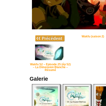
Wakfu (saison 2)
Wakfu S2 – Episode 25 (ép 52)
– La Dimension Blanche –
Résumé
Galerie