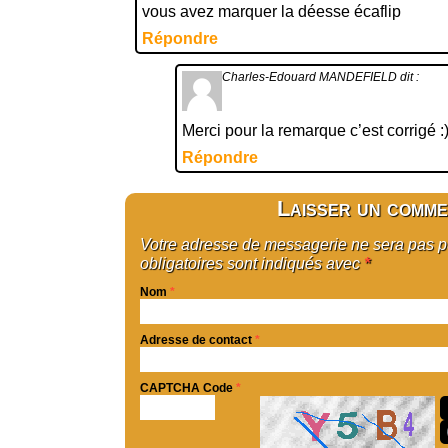
vous avez marquer la déesse écaflip
Répondre
Charles-Edouard MANDEFIELD
dit :
Merci pour la remarque c’est corrigé :
Répondre
Laisser un comme
Votre adresse de messagerie ne sera pas 
obligatoires sont indiqués avec
*
Nom
*
Adresse de contact
*
CAPTCHA Code
*