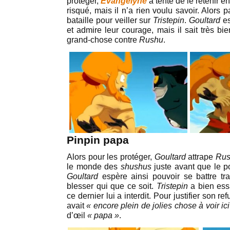
protéger,
Evangelyne
a tenté de le retenir en
risqué, mais il n’a rien voulu savoir. Alors pa
bataille pour veiller sur
Tristepin
.
Goultard
es
et admire leur courage, mais il sait très bi
grand-chose contre
Rushu
.
Pinpin papa
Alors pour les protéger,
Goultard
attrape
Ru
le monde des
shushus
juste avant que le p
Goultard
espère ainsi pouvoir se battre tr
blesser qui que ce soit.
Tristepin
a bien ess
ce dernier lui a interdit. Pour justifier son ref
avait
« encore plein de jolies chose à voir ici
d’œil
« papa »
.