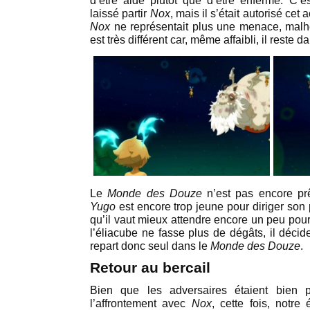
d’être aidé plutôt que d’être enfermé. C’
laissé partir
Nox
, mais il s’était autorisé ce
Nox
ne représentait plus une menace, mal
est très différent car, même affaibli, il reste 
Le
Monde des Douze
n’est pas encore prêt
Yugo
est encore trop jeune pour diriger son
qu’il vaut mieux attendre encore un peu pour
l’éliacube ne fasse plus de dégâts, il décid
repart donc seul dans le
Monde des Douze
.
Retour au bercail
Bien que les adversaires étaient bien 
l’affrontement avec
Nox
, cette fois, notr