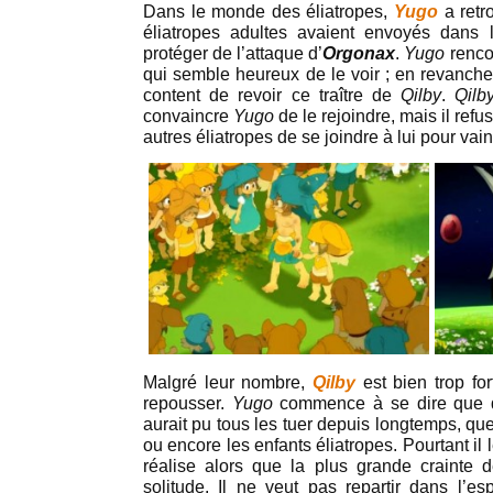
Dans le monde des éliatropes,
Yugo
a retr
éliatropes adultes avaient envoyés dans 
protéger de l’attaque d’
Orgonax
.
Yugo
renco
qui semble heureux de le voir ; en revanche,
content de revoir ce traître de
Qilby
.
Qilb
convaincre
Yugo
de le rejoindre, mais il refu
autres éliatropes de se joindre à lui pour vai
Malgré leur nombre,
Qilby
est bien trop fo
repousser.
Yugo
commence à se dire que 
aurait pu tous les tuer depuis longtemps, que 
ou encore les enfants éliatropes. Pourtant il
réalise alors que la plus grande crainte
solitude. Il ne veut pas repartir dans l’es