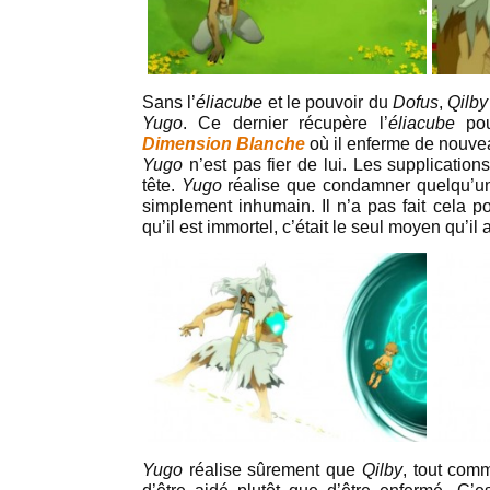
Sans l’
éliacube
et le pouvoir du
Dofus
,
Qilby
Yugo
. Ce dernier récupère l’
éliacube
pour
Dimension Blanche
où il enferme de nouv
Yugo
n’est pas fier de lui. Les supplicatio
tête.
Yugo
réalise que condamner quelqu’un à
simplement inhumain. Il n’a pas fait cela p
qu’il est immortel, c’était le seul moyen qu’il
Yugo
réalise sûrement que
Qilby
, tout co