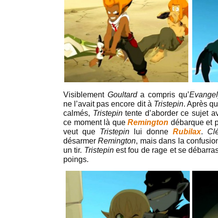
Visiblement
Goultard
a compris qu’
Evangel
ne l’avait pas encore dit à
Tristepin
. Après q
calmés,
Tristepin
tente d’aborder ce sujet 
ce moment là que
Remington
débarque et 
veut que
Tristepin
lui donne
Rubilax
.
Cl
désarmer
Remington
, mais dans la confusi
un tir.
Tristepin
est fou de rage et se débarr
poings.