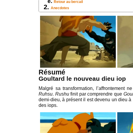
Retour au bercail
Anecdotes
Résumé
Goultard le nouveau dieu iop
Malgré sa transformation, l’affrontement n
Ruhsu
.
Rushu
finit par comprendre que
Goul
demi-dieu, à présent il est devenu un dieu à 
des iops.