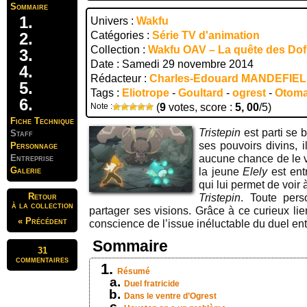
Sommaire
Univers :
Wakfu
Catégories :
Série TV d'animation
Collection :
Wakfu OAV – La quête des Do
Date : Samedi 29 novembre 2014
Rédacteur :
Charles-Edouard MANDEFIE
Tags :
Eliotrope
-
Goultard
-
ogrest
-
Otoma
Note :
(
9
votes, score :
5, 00
/5)
Fiche Technique
Tristepin
est parti se 
Staff
ses pouvoirs divins, il
Personnage
Entreprise
aucune chance de le 
Galerie
la jeune
Elely
est ent
qui lui permet de voir
Retour
Tristepin
. Toute per
à la collection
partager ses visions. Grâce à ce curieux lie
« Précédent
conscience de l’issue inéluctable du duel en
Sommaire
31
commentaires
Résumé
Duel fratricide
Dans le ventre d’Ogrest