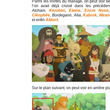
Parmi les invités du mariage, on peut voir
l’on avait déjà croisé dans les précéden
Atcham
,
Kerubim
,
Elaine
,
Encre Noire
Cléophée
,
Bordegann
,
Alia
,
Kabrok
,
Miran
et enfin
Alibert
.
Sur le plan suivant, on peut voir en arrière pl