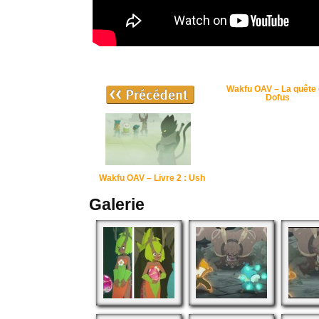
Wakfu OAV – La quête
Dofus
Wakfu OAV – Livre 2 : Ush
Galerie