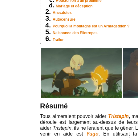
Houston on a un problème
Mariage et déception
Anecdotes
Autocensure
Pourquoi la montagne est un Armageddon ?
Naissance des Eliotropes
Trailer
Résumé
Tous aimeraient pouvoir aider
Tristepin
, ma
déroule est largement au-dessus de leurs 
aider
Tristepin
, ils ne feraient que le gêner. 
venir en aide est
Yugo
. En utilisant 