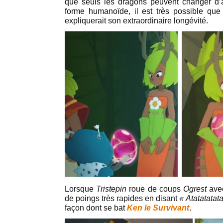
que seuls les dragons peuvent changer d
forme humanoïde, il est très possible qu
expliquerait son extraordinaire longévité.
Lorsque
Tristepin
roue de coups
Ogrest
ave
de poings très rapides en disant
« Atatatatat
façon dont se bat
Ken le Survivant
.