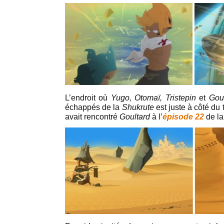
L’endroit où
Yugo, Otomaï, Tristepin
et
Gou
échappés de la
Shukrute
est juste à côté du
avait rencontré
Goultard
à l’
épisode 22
de l