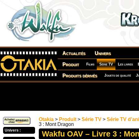
Actualités
Univers
Produit
Films
Série TV
Les livres
Produits dérivés
Jouets de qualité
J
Otakia
>
Produit
>
Série TV
>
Série TV d'an
3 : Mont Dragon
Univers :
Wakfu OAV – Livre 3 : Mo