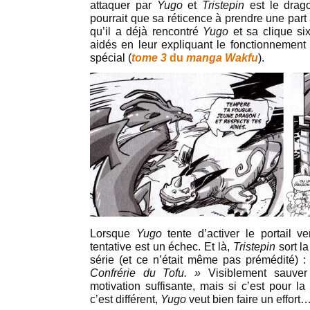
attaquer par
Yugo
et
Tristepin
est le drag
pourrait que sa réticence à prendre une part 
qu’il a déjà rencontré
Yugo
et sa clique si
aidés en leur expliquant le fonctionnement 
spécial (
tome 3
du
manga Wakfu
).
Lorsque
Yugo
tente d’activer le portail v
tentative est un échec. Et là,
Tristepin
sort la
série (et ce n’était même pas prémédité) 
Confrérie du Tofu. »
Visiblement sauver
motivation suffisante, mais si c’est pour la
c’est différent,
Yugo
veut bien faire un effort