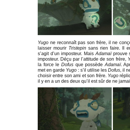
Yugo
ne reconnaît pas son frère, il ne conç
laisser mourir
Tristepin
sans rien faire. Il 
s’agit d’un imposteur. Mais
Adamaï
prouve s
imposteur. Déçu par l’attitude de son frère,
la force le
Dofus
que possède
Adamaï
. Ap
met en garde
Yugo
: s’il utilise les
Dofus
, il 
choisir entre son ami et son frère.
Yugo
répli
il y en a un des deux qu’il est sûr de ne jamai