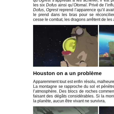
qu’
Ogrest
s’apprêtait à les achever, il est 
les six
Dofus
ainsi qu’
Otomaï
. Privé de l’in
Dofus
,
Ogrest
reprend l’apparence qu’il avait 
le prend dans les bras pour se réconcilie
cesse le combat, les dragons arrêtent de les 
Houston on a un problème
Apparemment tout est enfin résolu, malheure
La montagne se rapproche du sol et pénètr
l’atmosphère. Des blocs de roches commenc
faisant des dégâts considérables. Si la mon
la planète, aucun être vivant ne survivra.