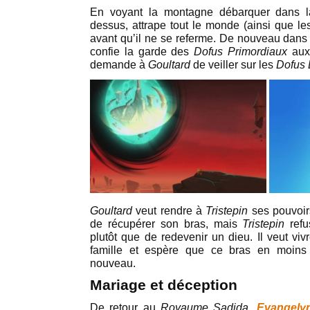
En voyant la montagne débarquer dans 
dessus, attrape tout le monde (ainsi que l
avant qu’il ne se referme. De nouveau dans
confie la garde des
Dofus Primordiaux
aux
demande à
Goultard
de veiller sur les
Dofus 
Goultard
veut rendre à
Tristepin
ses pouvoirs
de récupérer son bras, mais
Tristepin
refu
plutôt que de redevenir un dieu. Il veut vi
famille et espère que ce bras en moins é
nouveau.
Mariage et déception
De retour au
Royaume Sadida
,
Evangely