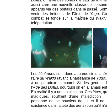
Dofus
, on a vu des sortes d’ersatz de lui-m
aussi créé une nouvelle classe de person
apparus via des portails dans le passé. Som
venir des tréfonds de l’âme de
Yugo
. Co
combat se fonde sur la maîtrise du
Wakfu
téléportation.
Les
éliotropes
sont donc apparus simultaném
l’
Ère du Wakfu
(avant la naissance de
Yugo
)
à un paradoxe temporel. Si des genres d
l’
Âge des Dofus
, pourquoi on en a jamais en
En réalité il y a une explication. Ces êtres, q
magiques, souffrent d’une malédiction
personne ne se souvient de lui et il ne
existence dans la tête des gens (puisqu’il n’e