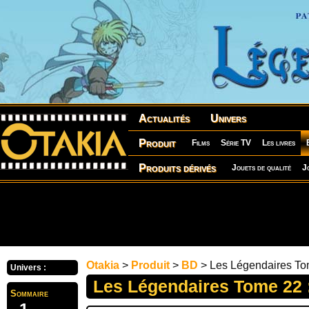
Actualités
Univers
Produit
Films
Série TV
Les livres
Produits dérivés
Jouets de qualité
J
Otakia
>
Produit
>
BD
> Les Légendaires Tom
Univers :
Les Légendaires Tome 22 :
Sommaire