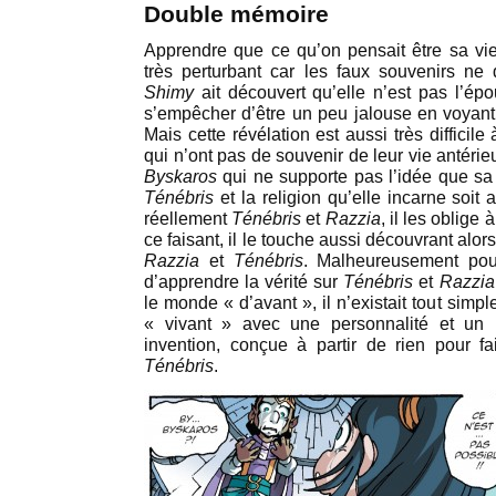
Double mémoire
Apprendre que ce qu’on pensait être sa vie 
très perturbant car les faux souvenirs ne
Shimy
ait découvert qu’elle n’est pas l’é
s’empêcher d’être un peu jalouse en voyan
Mais cette révélation est aussi très difficil
qui n’ont pas de souvenir de leur vie antéri
Byskaros
qui ne supporte pas l’idée que sa 
Ténébris
et la religion qu’elle incarne soit ar
réellement
Ténébris
et
Razzia
, il les oblige 
ce faisant, il le touche aussi découvrant alors
Razzia
et
Ténébris
. Malheureusement pour
d’apprendre la vérité sur
Ténébris
et
Razzia
le monde « d’avant », il n’existait tout simpl
« vivant » avec une personnalité et un 
invention, conçue à partir de rien pour fa
Ténébris
.