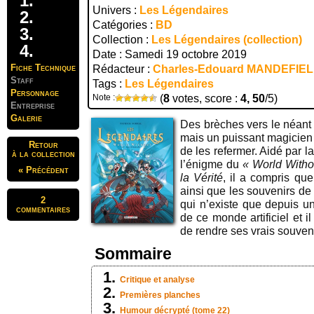
Univers :
Les Légendaires
Catégories :
BD
Collection :
Les Légendaires (collection)
Date : Samedi 19 octobre 2019
Fiche Technique
Rédacteur :
Charles-Edouard MANDEFIE
Staff
Tags :
Les Légendaires
Personnage
Note :
(
8
votes, score :
4, 50
/5)
Entreprise
Galerie
Des brèches vers le néant
mais un puissant magicien
Retour
de les refermer. Aidé par 
à la collection
l’énigme du
« World Witho
« Précédent
la Vérité
, il a compris que
ainsi que les souvenirs de 
2
qui n’existe que depuis 
commentaires
de ce monde artificiel et 
de rendre ses vrais souveni
Sommaire
Critique et analyse
Premières planches
Humour décrypté (tome 22)