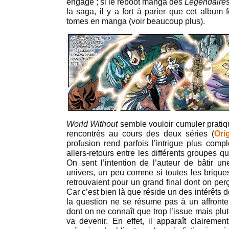
engagé ; si le reboot manga des
Légendaire
la saga, il y a fort à parier que cet album f
tomes en manga (voir beaucoup plus).
World Without
semble vouloir cumuler prati
rencontrés au cours des deux séries (
Ori
profusion rend parfois l’intrigue plus compl
allers-retours entre les différents groupes qu
On sent l’intention de l’auteur de bâtir 
univers, un peu comme si toutes les brique
retrouvaient pour un grand final dont on perço
Car c’est bien là que réside un des intérêts de c
la question ne se résume pas à un affron
dont on ne connaît que trop l’issue mais plu
va devenir. En effet, il apparaît clairemen