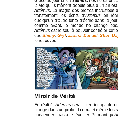
Grâce au journal d’
Artémus
, nos héros ont 
la vie qu’ils mènent depuis plus d’un an est
Artémus
. La magie des pierres incrustées d
transforment les écrits d’
Artémus
en réali
quelqu’un d’autre tente d’écrire dans le jou
comme avant, le monde ne change pas.
Artémus
est le seul à pouvoir contrôler cet o
que
Shimy
,
Gryf
,
Jadina
,
Danaël
,
Shun-Da
le retrouver.
Miroir de Vérité
En réalité,
Artémus
serait bien incapable de 
plongé dans un profond coma et même les s
parviennent pas à le réveiller. Pendant qu’
A