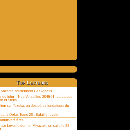
Top Lecteurs
et Ankama soutiennent Geekopolis
ur du futur – Neo Versailles S04E01- La balade
h et Stella
tion sur Tezuka, un des pères fondateurs du
a
 dans Dofus Tome 20 : Bataille royale
oduits préférés
t se Lève, le dernier Miyazaki, en salle le 22
r