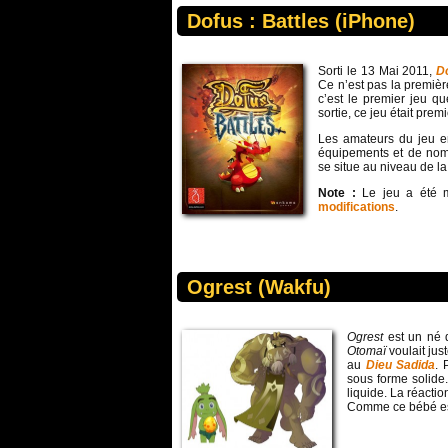
Dofus : Battles (iPhone)
Sorti le 13 Mai 2011,
D
Ce n’est pas la premièr
c’est le premier jeu q
sortie, ce jeu était prem
Les amateurs du jeu e
équipements et de nom
se situe au niveau de la
Note :
Le jeu a été m
modifications
.
Ogrest (Wakfu)
Ogrest
est un né 
Otomaï
voulait ju
au
Dieu Sadida
. 
sous forme solide
liquide. La réacti
Comme ce bébé es