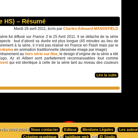
de HS) – Résumé
Mardi 26 avril 2011, écris par
Charles-Edouard MANDEFIELD
érie fut diffusé sur
France 3
le 25 Avril 2011. Il se détache de la série
spects : tout d’abord sa durée est plus longue (45 minutes au lieu de
airement à la série, il n’est pas réalisé en France en Flash mais par le
Ankama
en animation traditionnelle (dessinée image par image).
ntrairement au
hors série sur
Nox
, le design d’origine de la série a été
Yugo
,
Az
et
Alibert
sont parfaitement reconnaissables tout comme
ivent
qui est identique à celle de la série tant au niveau des couleurs
Lire la suite
ervés 2008-2026 |
Nous contacter
|
Editeur
|
Mentions Légales
|
Les auteu
Création graphique
et
habillage web
par
ID Studio