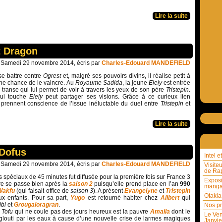
Lire la suite
t Dragon
Samedi 29 novembre 2014, écris par
Charles-Edouard MANDEFIELD
se battre contre
Ogrest
et, malgré ses pouvoirs divins, il réalise petit à
cune chance de le vaincre. Au
Royaume Sadida
, la jeune
Elely
est entrée
transe qui lui permet de voir à travers les yeux de son père
Tristepin
.
qui touche
Elely
peut partager ses visions. Grâce à ce curieux lien
s prennent conscience de l’issue inéluctable du duel entre
Tristepin
et
Lire la suite
 Dofus
Intel 
Samedi 29 novembre 2014, écris par
Charles-Edouard MANDEFIELD
Visite
de Rap
s spéciaux de 45 minutes fut diffusée pour la première fois sur France 3
Exposi
re se passe bien après la
saison 2
puisqu’elle prend place en l’an
990
mang
Wakfu
(qui faisait office de
saison 3
). A présent
Evangelyne
et
Tristepin
Otakia
ux enfants. Pour sa part,
Yugo
est retourné habiter chez
Alibert
qui
ibi
et
Grougaloragran
.
Nos pr
 Tofu
qui ne coule pas des jours heureux est la pauvre
Amalia
dont le
Le Ven
louti par les eaux à cause d’une nouvelle crise de larmes magiques
Janvie