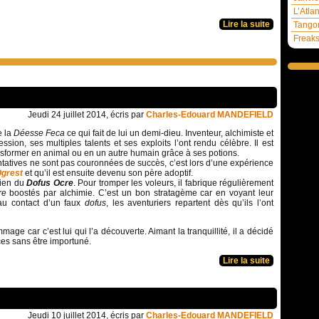
L’Atla
Lire la suite
Tangom
Freaks
Jeudi 24 juillet 2014, écris par
Charles-Edouard MANDEFIELD
e la
Déesse Feca
ce qui fait de lui un demi-dieu. Inventeur, alchimiste et
ession, ses multiples talents et ses exploits l’ont rendu célèbre. Il est
sformer en animal ou en un autre humain grâce à ses potions.
ntatives ne sont pas couronnées de succès, c’est lors d’une expérience
grest
et qu’il est ensuite devenu son père adoptif.
dien du
Dofus Ocre
. Pour tromper les voleurs, il fabrique régulièrement
re
boostés par alchimie. C’est un bon stratagème car en voyant leur
au contact d’un faux
dofus
, les aventuriers repartent dès qu’ils l’ont
age car c’est lui qui l’a découverte. Aimant la tranquillité, il a décidé
ces sans être importuné.
Lire la suite
Jeudi 10 juillet 2014, écris par
Charles-Edouard MANDEFIELD