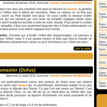
Vendredi 26 janvier 2018, écris par
Charles-Edouard MANDEFIELD
Dans 
L'amat
ofus
n’en sera pas vraiment une dans la mesure où
Otomaï
, le gardien
d'huma
 l’offrira dès le début de l’aventure. Mais ce cadeau ne se fera pas
Dans 
s croire au
Père Nowel
non plus). On vous confie la mission d’aller
L'amat
uze
qui est menacé par une sorte de tempête magique située dans
dix
 dont l’existence est liée à celle de votre monde. Pour arriver à contrer
Dans 
e tempête, il faut non seulement disposer des 4 Dofus élémentaires en
L'amat
si faire preuve d’un talent magique hors norme.
Mazon
Dans 
entor
, l’homme qui a fondé l’ordre des
Huppermages
, est parvenu à
Poizat 
ns l’
Ether
, mais il n’est jamais revenu et bien que tout le monde se
Meriana
aimerait bien savoir ce qu’il est devenu car c’était son père.
Dans 
Poizat 
Lire la suite
Dans 
(Arcad
Jérôm
BRAVO
Dans 
(Arcad
Allibe
osmaster (Dofus)
Dans 
Mercredi 12 août 2015, écris par
Charles-Edouard MANDEFIELD
RICHA
vos ex
ï
est particulièrement connu des joueurs de
Dofus
pour ses talents
Dans 
our avoir créé
Ogrest
qui, en grandissant, deviendra malgré lui un des
Soleil 
it connu le
Monde des Douze
. Ce que l’on sait moins sur
Otomaï
, c’est
e la déesse
Féca
, ce qui fait de lui un demi-dieu au même titre que
sans doute pourquoi sa figurine
Krosmaster
est aussi puissante et se
veau 6.
ut x 4,7 cm de large x 5,4 cm de profondeur