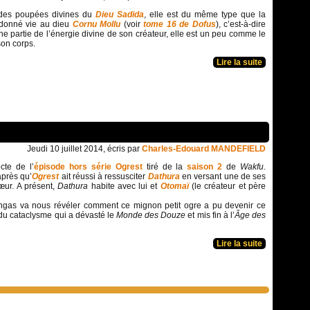
des poupées divines du
Dieu Sadida
, elle est du même type que la
 donné vie au dieu
Cornu Mollu
(voir
tome 16
de Dofus
), c’est-à-dire
une partie de l’énergie divine de son créateur, elle est un peu comme le
on corps.
Lire la suite
Jeudi 10 juillet 2014, écris par
Charles-Edouard MANDEFIELD
cte de l’
épisode hors série Ogrest
tiré de la
saison 2
de
Wakfu
.
après qu’
Ogrest
ait réussi à ressusciter
Dathura
en versant une de ses
ur. A présent,
Dathura
habite avec lui et
Otomaï
(le créateur et père
ngas va nous révéler comment ce mignon petit ogre a pu devenir ce
du cataclysme qui a dévasté le
Monde des Douze
et mis fin à l’
Âge des
Lire la suite