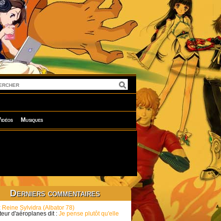
idéos
Musiques
Derniers commentaires
:
Reine Sylvidra (Albator 78)
eur d'aéroplanes dit :
Je pense plutôt qu'elle