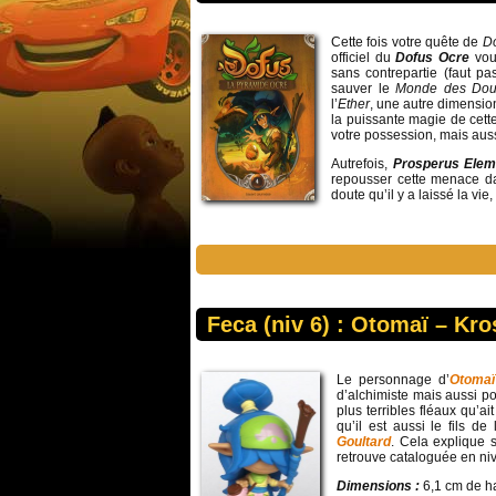
Cette fois votre quête de
D
officiel du
Dofus Ocre
vous
sans contrepartie (faut pa
sauver le
Monde des Do
l’
Ether
, une autre dimension
la puissante magie de cett
votre possession, mais aus
Autrefois,
Prosperus Elem
repousser cette menace da
doute qu’il y a laissé la vie,
Feca (niv 6) : Otomaï – Kr
Le personnage d’
Otoma
d’alchimiste mais aussi p
plus terribles fléaux qu’a
qu’il est aussi le fils d
Goultard
. Cela explique 
retrouve cataloguée en ni
Dimensions :
6,1 cm de ha