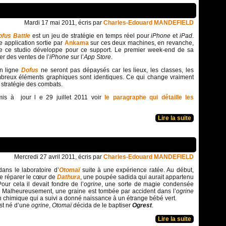
Mardi 17 mai 2011, écris par
Charles-Edouard MANDEFIELD
ofus Battle
est un jeu de stratégie en temps réel pour
iPhone
et
iPad
.
e application sortie par
Ankama
sur ces deux machines, en revanche,
ue ce studio développe pour ce support. Le premier week-end de sa
ier des ventes de l’
iPhone
sur l’
App Store
.
n ligne
Dofus
ne seront pas dépaysés car les lieux, les classes, les
breux éléments graphiques sont identiques. Ce qui change vraiment
 stratégie des combats.
is à jour l e 29 juillet 2011 voir
le paragraphe qui détaille les
Lire la suite
Mercredi 27 avril 2011, écris par
Charles-Edouard MANDEFIELD
dans le laboratoire d’
Otomaï
suite à une expérience ratée. Au début,
ste réparer le cœur de
Dathura
, une poupée sadida qui aurait appartenu
Pour cela il devait fondre de l’
ogrine
, une sorte de magie condensée
. Malheureusement, une graine est tombée par accident dans l’
ogrine
on chimique qui a suivi a donné naissance à un étrange bébé vert.
t né d’une
ogrine
,
Otomaï
décida de le baptiser
Ogrest
.
Lire la suite