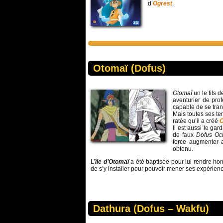
d’
Ogrest
.
Otomaï (Dofus)
Otomaï
un le fils d
aventurier de prof
capable de se tran
Mais toutes ses te
ratée qu’il a créé
O
Il est aussi le gar
de faux
Dofus Oc
force augmenter 
obtenu.
L’
île d’Otomaï
a été baptisée pour lui rendre homm
de s’y installer pour pouvoir mener ses expérien
Dathura (Dofus – Wakfu)