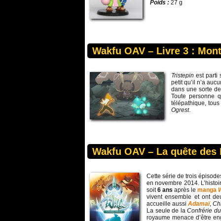
Poids :
27 g
Wakfu OAV – Livre 3 : Mon
Tristepin
est parti 
petit qu’il n’a au
dans une sorte de 
Toute personne 
télépathique, tou
Ogrest
.
Wakfu OAV – La quête des
Cette série de trois épisode
en novembre 2014. L’histoi
soit
6 ans
après le
manga
vivent ensemble et ont de
accueille aussi
Adamaï
,
Ch
La seule de la
Confrérie du
royaume menace d’être eng