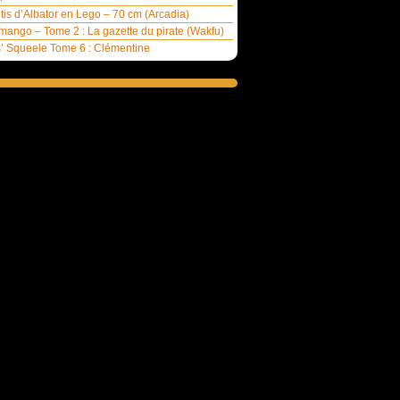
ntis d’Albator en Lego – 70 cm (Arcadia)
ango – Tome 2 : La gazette du pirate (Wakfu)
’ Squeele Tome 6 : Clémentine