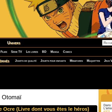
Univers
Films
Série TV
Les livres
BD
Manga
Comics
érivés
Jouets de qualité
Jouets pour enfants
Miniatures
Maquettes
Jeux V
: Otomaï
Dans 
 Ocre (Livre dont vous êtes le héros)
L'amat
est li