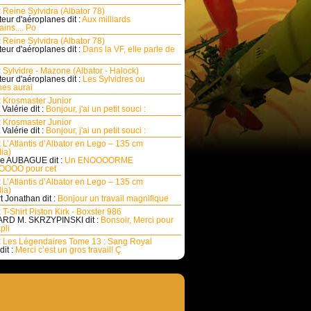
:
Reine Sylvidra (Albator 78)
eur d'aéroplanes dit :
Aux milliards
ins.... Po
:
Reine Sylvidra (Albator 78)
eur d'aéroplanes dit :
Dans la VF, elle parle de
:
Sylvidre - Mazone (Albator - Halock)
eur d'aéroplanes dit :
Les Sylvidres ou
es aurai
:
Krosmaster Junior
Valérie dit :
Bonjour, j'ai un petit souci :
:
Krosmaster Junior
Valérie dit :
Bonjour, j'ai un petit souci :
:
L’Atlantis d’Albator en Lego – 135 cm
ia)
e AUBAGUE dit :
Un ENOOOORME
OOO pour cet
:
L’Atlantis d’Albator en Lego – 135 cm
ia)
rt Jonathan dit :
Bonjour un travail magnifique
:
T-Shirt Piston Kirk - Boxster 986
RD M. SKRZYPINSKI dit :
Bonsoir, Merci pour
pli
:
Les Légendaires Tome 13 : Sang Royal
dit :
Merci c’est un gros travail! Ç