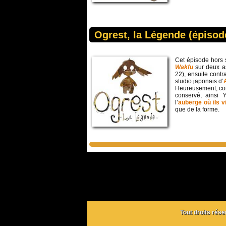
Ogrest, la Légende (épiso
Cet épisode hors s
Wakfu
sur deux a
22), ensuite contr
studio japonais d’
Heureusement, co
conservé, ainsi
l’
auberge où ils v
que de la forme.
Tout droits rés