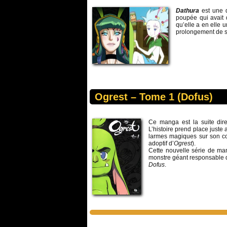
Dathura
est une 
poupée qui avait
qu’elle a en elle 
prolongement de s
Ogrest – Tome 1 (Dofus)
Ce manga est la suite dire
L’histoire prend place juste 
larmes magiques sur son cœ
adoptif d’
Ogrest
).
Cette nouvelle série de ma
monstre géant responsable 
Dofus
.