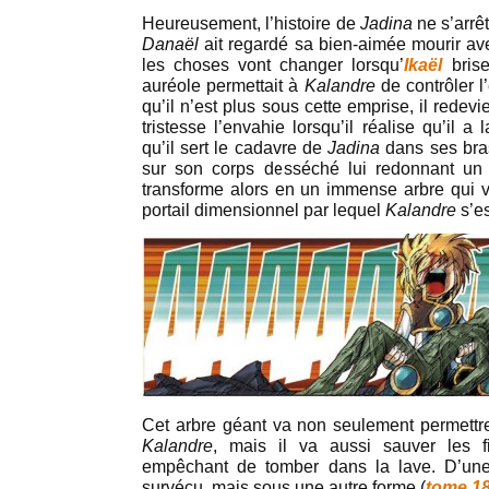
Heureusement, l’histoire de
Jadina
ne s’arrê
Danaël
ait regardé sa bien-aimée mourir ave
les choses vont changer lorsqu’
Ikaël
bris
auréole permettait à
Kalandre
de contrôler l
qu’il n’est plus sous cette emprise, il rede
tristesse l’envahie lorsqu’il réalise qu’il a
qu’il sert le cadavre de
Jadina
dans ses bras
sur son corps desséché lui redonnant un 
transforme alors en un immense arbre qui 
portail dimensionnel par lequel
Kalandre
s’es
Cet arbre géant va non seulement permett
Kalandre
, mais il va aussi sauver les 
empêchant de tomber dans la lave. D’un
survécu, mais sous une autre forme (
tome 1