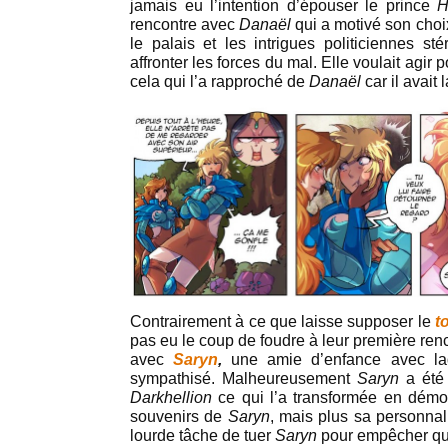
jamais eu l’intention d’épouser le prince
H
rencontre avec
Danaël
qui a motivé son choix
le palais et les intrigues politiciennes sté
affronter les forces du mal. Elle voulait agir
cela qui l’a rapproché de
Danaël
car il avait
Contrairement à ce que laisse supposer le
t
pas eu le coup de foudre à leur première ren
avec
Saryn
,
une amie d’enfance avec la
sympathisé. Malheureusement
Saryn
a été 
Darkhellion
ce qui l’a transformée en démo
souvenirs de
Saryn
, mais plus sa personnal
lourde tâche de tuer
Saryn
pour empêcher qu’