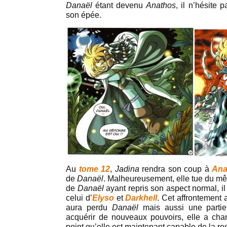
Danaël
étant devenu
Anathos
, il n’hésite 
son épée.
Au
tome 12
,
Jadina
rendra son coup à
Ana
de
Danaël
. Malheureusement, elle tue du mê
de
Danaël
ayant repris son aspect normal, il
celui d’
Elyso
et
Darkhell
. Cet affrontement
aura perdu
Danaël
mais aussi une partie
acquérir de nouveaux pouvoirs, elle a ch
point qu’elle est maintenant capable de la res