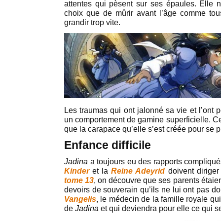
attentes qui pèsent sur ses épaules. Elle n
choix que de mûrir avant l’âge comme tous
grandir trop vite.
Les traumas qui ont jalonné sa vie et l’ont 
un comportement de gamine superficielle. Cet
que la carapace qu’elle s’est créée pour se p
Enfance difficile
Jadina
a toujours eu des rapports compliqué
Kinder
et la
Reine Adeyrid
doivent diriger
tome 13
, on découvre que ses parents étaien
devoirs de souverain qu’ils ne lui ont pas do
Vangelis
, le médecin de la famille royale qu
de
Jadina
et qui deviendra pour elle ce qui s