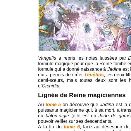
Vangelis
a repris les notes laissées par
D
formule magique pour que la Reine tombe e
formule qui a donné naissance à
Jadina
est 
qui a permis de créer
Ténébris
, les deux fi
demi-sœurs, mais toutes deux sont les hé
d’
Orchidia
.
Lignée de Reine magiciennes
Au
tome 5
on découvre que
Jadina
est la
puissante magicienne qui, à sa mort, a trans
du
bâton-aigle
(elle est en
Jade de
gamé
pouvoir veiller sur ses descendants.
A la fin du
tome 6
, face au désespoir d