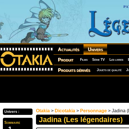
Actualités
Univers
Produit
Films
Série TV
Les livres
Produits dérivés
Jouets de qualité
J
Otakia
>
Dicotakia
>
Personnage
> Jadina (
Univers :
Jadina (Les légendaires)
Sommaire