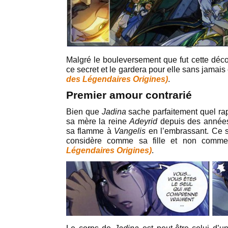
Malgré le bouleversement que fut cette déc
ce secret et le gardera pour elle sans jamais
des Légendaires Origines)
.
Premier amour contrarié
Bien que
Jadina
sache parfaitement quel rap
sa mère la reine
Adeyrid
depuis des années,
sa flamme à
Vangelis
en l’embrassant. Ce 
considère comme sa fille et non comm
Légendaires Origines)
.