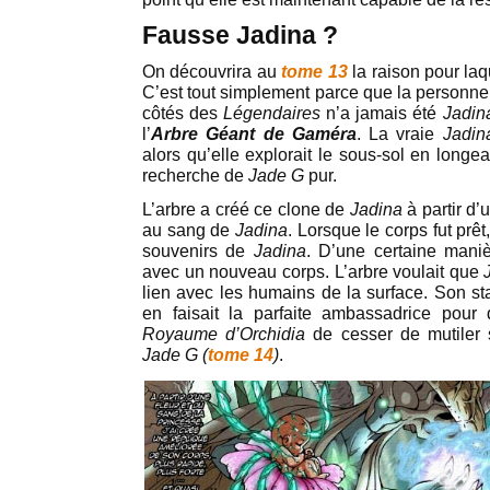
Fausse Jadina ?
On découvrira au
tome 13
la raison pour laq
C’est tout simplement parce que la personn
côtés des
Légendaires
n’a jamais été
Jadin
l’
Arbre Géant de Gaméra
. La vraie
Jadi
alors qu’elle explorait le sous-sol en longea
recherche de
Jade G
pur.
L’arbre a créé ce clone de
Jadina
à partir d
au sang de
Jadina
. Lorsque le corps fut prêt
souvenirs de
Jadina
. D’une certaine mani
avec un nouveau corps. L’arbre voulait que
lien avec les humains de la surface. Son st
en faisait la parfaite ambassadrice pou
Royaume d’Orchidia
de cesser de mutiler 
Jade G (
tome 14
)
.