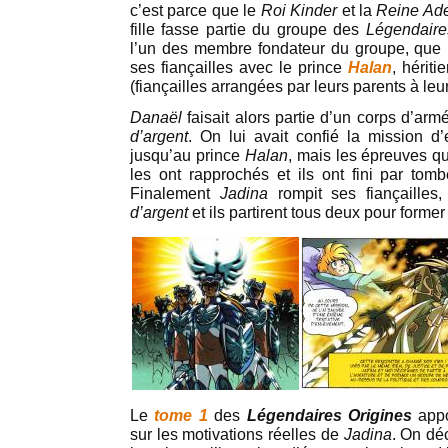
c’est parce que le
Roi Kinder
et la
Reine Ade
fille fasse partie du groupe des
Légendair
l’un des membre fondateur du groupe, que
ses fiançailles avec le prince
Halan
, hérit
(fiançailles arrangées par leurs parents à leu
Danaël
faisait alors partie d’un corps d’armé
d’argent
. On lui avait confié la mission d’
jusqu’au prince
Halan
, mais les épreuves qu
les ont rapprochés et ils ont fini par tomb
Finalement
Jadina
rompit ses fiançailles
d’argent
et ils partirent tous deux pour forme
Le
tome 1
des
Légendaires Origines
appo
sur les motivations réelles de
Jadina
. On dé