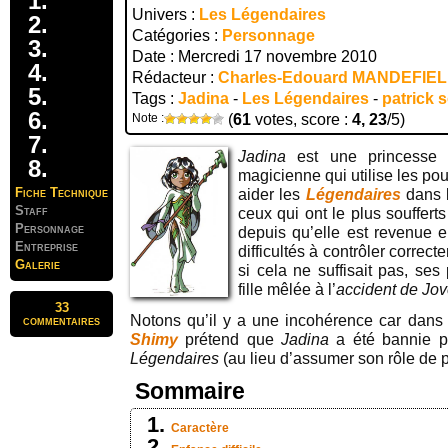
Univers :
Les Légendaires
Catégories :
Personnage
Date : Mercredi 17 novembre 2010
Rédacteur :
Charles-Edouard MANDEFIE
Tags :
Jadina
-
Les Légendaires
-
patrick 
Note :
(
61
votes, score :
4, 23
/5)
Jadina
est une princesse 
magicienne qui utilise les po
Fiche Technique
aider les
Légendaires
dans 
Staff
ceux qui ont le plus soufferts
Personnage
depuis qu’elle est revenue e
Entreprise
difficultés à contrôler corre
Galerie
si cela ne suffisait pas, ses
fille mêlée à l’
accident de Jo
33
Notons qu’il y a une incohérence car dans
commentaires
Shimy
prétend que
Jadina
a été bannie pa
Légendaires
(au lieu d’assumer son rôle de p
Sommaire
Caractère