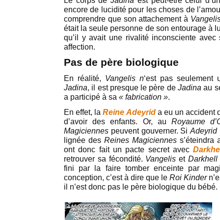
Le corps de
Jadina
est peut-être celui d’
encore de lucidité pour les choses de l’amou
comprendre que son attachement à
Vangeli
était la seule personne de son entourage à lui
qu’il y avait une rivalité inconsciente ave
affection.
Pas de père biologique
En réalité,
Vangelis n
‘est pas seulement u
Jadina
, il est presque le père de
Jadina
au s
a participé à sa
« fabrication »
.
En effet, la
Reine Adeyrid
a eu un accident qu
d’avoir des enfants. Or, au
Royaume d’O
Magiciennes
peuvent gouverner. Si
Adeyrid
lignée des
Reines Magiciennes
s’éteindra 
ont donc fait un pacte secret avec
Darkhe
retrouver sa fécondité.
Vangelis
et
Darkhel
fini par la faire tomber enceinte par mag
conception, c’est à dire que le
Roi Kinder
n’e
il n’est donc pas le père biologique du bébé.