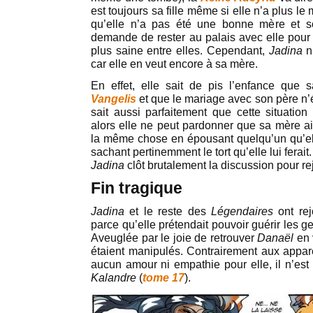
est toujours sa fille même si elle n’a plus l
qu’elle n’a pas été une bonne mère et sou
demande de rester au palais avec elle pour 
plus saine entre elles. Cependant,
Jadina
n’
car elle en veut encore à sa mère.
En effet, elle sait de pis l’enfance que
Vangelis
et que le mariage avec son père n’é
sait aussi parfaitement que cette situation 
alors elle ne peut pardonner que sa mère ait
la même chose en épousant quelqu’un qu’ell
sachant pertinemment le tort qu’elle lui ferait.
Jadina
clôt brutalement la discussion pour re
Fin tragique
Jadina
et le reste des
Légendaires
ont rej
parce qu’elle prétendait pouvoir guérir les 
Aveuglée par le joie de retrouver
Danaël
en 
étaient manipulés. Contrairement aux appa
aucun amour ni empathie pour elle, il n’est
Kalandre
(
tome 17
).