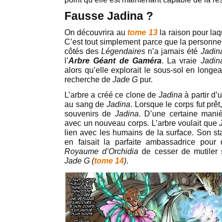
Fausse Jadina ?
On découvrira au
tome 13
la raison pour laq
C’est tout simplement parce que la personn
côtés des
Légendaires
n’a jamais été
Jadin
l’
Arbre Géant de Gaméra
. La vraie
Jadi
alors qu’elle explorait le sous-sol en longea
recherche de
Jade G
pur.
L’arbre a créé ce clone de
Jadina
à partir d
au sang de
Jadina
. Lorsque le corps fut prêt
souvenirs de
Jadina
. D’une certaine mani
avec un nouveau corps. L’arbre voulait que
lien avec les humains de la surface. Son st
en faisait la parfaite ambassadrice pou
Royaume d’Orchidia
de cesser de mutiler 
Jade G (
tome 14
)
.