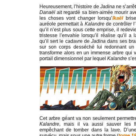
Heureusement, l’histoire de
Jadina
ne s’arrê
Danaël
ait regardé sa bien-aimée mourir ave
les choses vont changer lorsqu’
Ikaël
bris
auréole permettait à
Kalandre
de contrôler l
qu’il n’est plus sous cette emprise, il rede
tristesse l’envahie lorsqu’il réalise qu’il a
qu’il sert le cadavre de
Jadina
dans ses bras
sur son corps desséché lui redonnant un 
transforme alors en un immense arbre qui 
portail dimensionnel par lequel
Kalandre
s’es
Cet arbre géant va non seulement permett
Kalandre
, mais il va aussi sauver les 
empêchant de tomber dans la lave. D’un
survécu, mais sous une autre forme (
tome 1