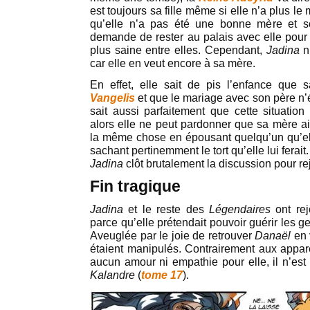
est toujours sa fille même si elle n’a plus l
qu’elle n’a pas été une bonne mère et sou
demande de rester au palais avec elle pour 
plus saine entre elles. Cependant,
Jadina
n’
car elle en veut encore à sa mère.
En effet, elle sait de pis l’enfance que
Vangelis
et que le mariage avec son père n’é
sait aussi parfaitement que cette situation 
alors elle ne peut pardonner que sa mère ait
la même chose en épousant quelqu’un qu’ell
sachant pertinemment le tort qu’elle lui ferait.
Jadina
clôt brutalement la discussion pour re
Fin tragique
Jadina
et le reste des
Légendaires
ont rej
parce qu’elle prétendait pouvoir guérir les 
Aveuglée par le joie de retrouver
Danaël
en 
étaient manipulés. Contrairement aux appa
aucun amour ni empathie pour elle, il n’est
Kalandre
(
tome 17
).