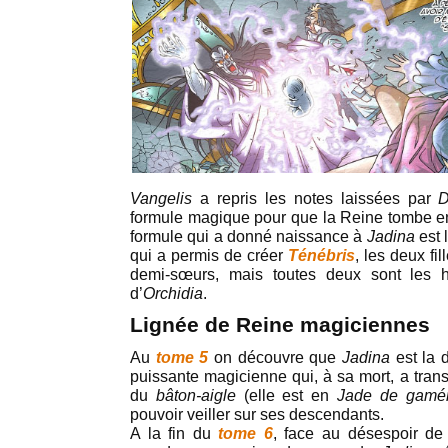
Vangelis
a repris les notes laissées par
D
formule magique pour que la Reine tombe e
formule qui a donné naissance à
Jadina
est 
qui a permis de créer
Ténébris
, les deux fi
demi-sœurs, mais toutes deux sont les hé
d’
Orchidia
.
Lignée de Reine magiciennes
Au
tome 5
on découvre que
Jadina
est la
puissante magicienne qui, à sa mort, a trans
du
bâton-aigle
(elle est en
Jade de
gamé
pouvoir veiller sur ses descendants.
A la fin du
tome 6
, face au désespoir d