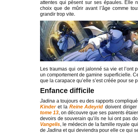
attentes qui pèsent sur ses épaules. Elle n
choix que de mûrir avant l’âge comme tous
grandir trop vite.
Les traumas qui ont jalonné sa vie et l’ont 
un comportement de gamine superficielle. Cet
que la carapace qu’elle s’est créée pour se p
Enfance difficile
Jadina
a toujours eu des rapports compliqué
Kinder
et la
Reine Adeyrid
doivent diriger
tome 13
, on découvre que ses parents étaien
devoirs de souverain qu’ils ne lui ont pas do
Vangelis
, le médecin de la famille royale qu
de
Jadina
et qui deviendra pour elle ce qui s