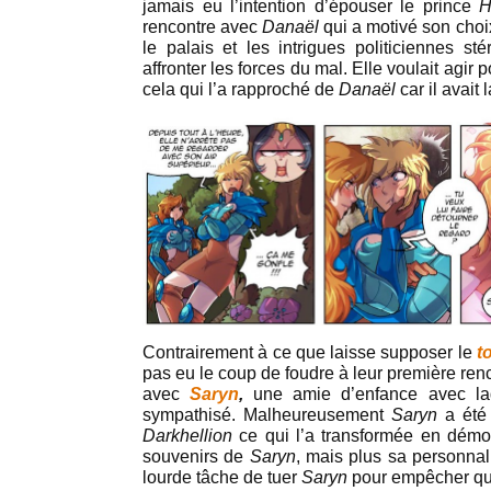
jamais eu l’intention d’épouser le prince
H
rencontre avec
Danaël
qui a motivé son choix
le palais et les intrigues politiciennes sté
affronter les forces du mal. Elle voulait agir
cela qui l’a rapproché de
Danaël
car il avait
Contrairement à ce que laisse supposer le
t
pas eu le coup de foudre à leur première ren
avec
Saryn
,
une amie d’enfance avec la
sympathisé. Malheureusement
Saryn
a été 
Darkhellion
ce qui l’a transformée en démo
souvenirs de
Saryn
, mais plus sa personnal
lourde tâche de tuer
Saryn
pour empêcher qu’