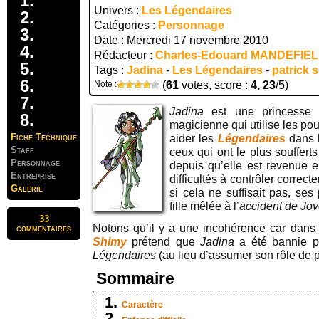
Univers :
Les Légendaires
Catégories :
Personnage
Date : Mercredi 17 novembre 2010
Rédacteur :
Charles-Edouard MANDEFIE
Tags :
Jadina
-
Les Légendaires
-
patrick 
Note :
(
61
votes, score :
4, 23
/5)
Jadina
est une princesse 
magicienne qui utilise les po
Fiche Technique
aider les
Légendaires
dans 
Staff
ceux qui ont le plus soufferts
Personnage
depuis qu’elle est revenue e
Entreprise
difficultés à contrôler corre
Galerie
si cela ne suffisait pas, ses
fille mêlée à l’
accident de Jo
33
Notons qu’il y a une incohérence car dans
commentaires
Shimy
prétend que
Jadina
a été bannie pa
Légendaires
(au lieu d’assumer son rôle de p
Sommaire
Caractère