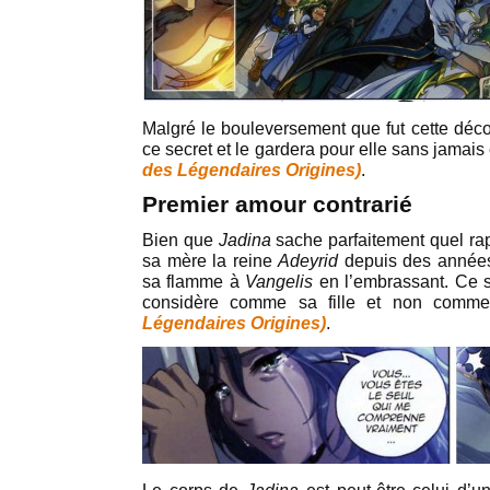
Malgré le bouleversement que fut cette déc
ce secret et le gardera pour elle sans jamais
des Légendaires Origines)
.
Premier amour contrarié
Bien que
Jadina
sache parfaitement quel rap
sa mère la reine
Adeyrid
depuis des années,
sa flamme à
Vangelis
en l’embrassant. Ce 
considère comme sa fille et non comm
Légendaires Origines)
.