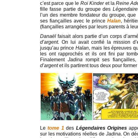
c’est parce que le
Roi Kinder
et la
Reine Ade
fille fasse partie du groupe des
Légendair
l’un des membre fondateur du groupe, que
ses fiançailles avec le prince
Halan
, hérit
(fiançailles arrangées par leurs parents à leu
Danaël
faisait alors partie d’un corps d’armé
d’argent
. On lui avait confié la mission d’
jusqu’au prince
Halan
, mais les épreuves qu
les ont rapprochés et ils ont fini par tomb
Finalement
Jadina
rompit ses fiançailles
d’argent
et ils partirent tous deux pour forme
Le
tome 1
des
Légendaires Origines
appo
sur les motivations réelles de
Jadina
. On dé