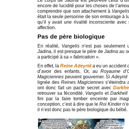
Le corps de
Jadina
est peut-être celui d’
encore de lucidité pour les choses de l’amou
comprendre que son attachement à
Vangeli
était la seule personne de son entourage à lui
qu’il y avait une rivalité inconsciente ave
affection.
Pas de père biologique
En réalité,
Vangelis n
‘est pas seulement u
Jadina
, il est presque le père de
Jadina
au s
a participé à sa
« fabrication »
.
En effet, la
Reine Adeyrid
a eu un accident qu
d’avoir des enfants. Or, au
Royaume d’O
Magiciennes
peuvent gouverner. Si
Adeyrid
lignée des
Reines Magiciennes
s’éteindra 
ont donc fait un pacte secret avec
Darkhe
retrouver sa fécondité.
Vangelis
et
Darkhel
fini par la faire tomber enceinte par mag
conception, c’est à dire que le
Roi Kinder
n’e
il n’est donc pas le père biologique du bébé.