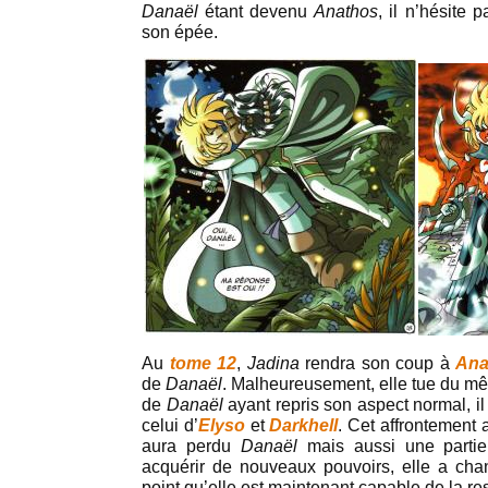
Danaël
étant devenu
Anathos
, il n’hésite 
son épée.
Au
tome 12
,
Jadina
rendra son coup à
Ana
de
Danaël
. Malheureusement, elle tue du mê
de
Danaël
ayant repris son aspect normal, il
celui d’
Elyso
et
Darkhell
. Cet affrontement
aura perdu
Danaël
mais aussi une partie
acquérir de nouveaux pouvoirs, elle a ch
point qu’elle est maintenant capable de la res