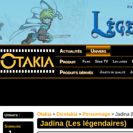
Actualités
Univers
Produit
Films
Série TV
Les livres
Produits dérivés
Jouets de qualité
J
Otakia
>
Dicotakia
>
Personnage
> Jadina (
Univers :
Jadina (Les légendaires)
Sommaire