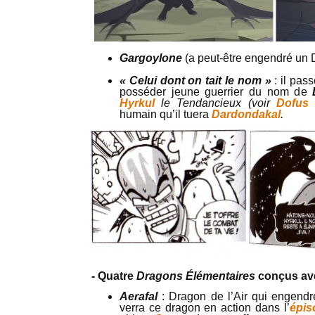
Gargoylone
(a peut-être engendré un 
« Celui dont on tait le nom »
: il pas
posséder jeune guerrier du nom de
Hyrkul
le Tendancieux (voir
Dofus
humain qu’il tuera
Dardondakal
.
- Quatre
Dragons Élémentaires
conçus ave
Aerafal
: Dragon de l’Air qui engendr
verra ce dragon en action dans l’
épis