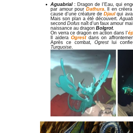
Aguabrial
: Dragon de l’Eau, qui eng
par amour pour
Dathura
. Il en créer
cause d’une créature de
Djaul
qui ava
Mais son plan a été découvert.
Aguabr
second
Dofus
naît d’un faux amour mai
naissance au dragon
Bolgrot
.
On verra ce dragon en action dans l’
ép
Il aidera
Ogrest
dans on affronteme
Après ce combat,
Ogrest
lui confi
Turquoise
.