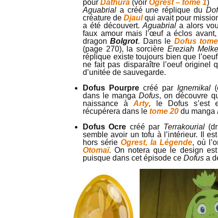
pour
Dathura
(voir
Ogrest – tome 1
)
Aguabrial
a créé une réplique du
Dof
créature de
Djaul
qui avait pour missio
a été découvert.
Aguabrial
a alors vou
faux amour mais l’œuf a éclos avant,
dragon
Bolgrot
. Dans le
Dofus tome 
(page 270), la sorcière
Ereziah Melk
réplique existe toujours bien que l’oeuf 
ne fait pas disparaître l’oeuf origine
d’unitée de sauvegarde.
Dofus Pourpre
créé par
Ignemikal
(
dans le manga
Dofus
, on découvre 
naissance à
Arty
,
le Dofus s’est e
récupérera dans le
tome 20
du manga
Dofus Ocre
créé par
Terrakourial
(dr
semble avoir un tofu à l’intérieur. Il e
hors série
Ogrest, la Légende
, où l’
Otomaï
. On notera que le design est 
puisque dans cet épisode ce
Dofus
a d