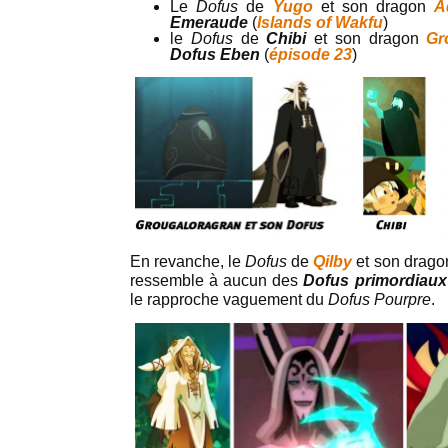
Le
Dofus
de
Yugo
et son dragon
A
Emeraude
(
Islands of Wakfu
)
le
Dofus
de
Chibi
et son dragon
Gr
Dofus Eben
(
épisode 23
)
En revanche, le
Dofus
de
Qilby
et son drag
ressemble à aucun des
Dofus primordiaux
le rapproche vaguement du
Dofus Pourpre
.