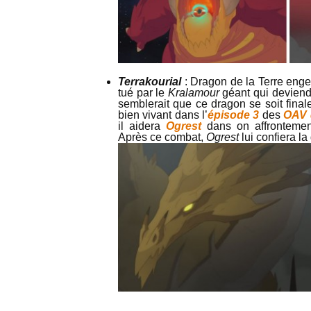
Terrakourial
: Dragon de la Terre eng
tué par le
Kralamour
géant qui deviendr
semblerait que ce dragon se soit final
bien vivant dans l’
épisode 3
des
OAV 
il aidera
Ogrest
dans on affronteme
Après ce combat,
Ogrest
lui confiera l