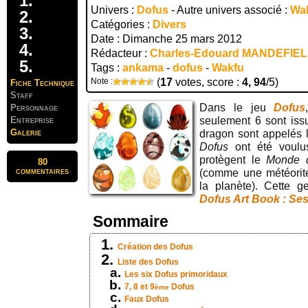
Univers :
Dofus
- Autre univers associé :
Wa
Catégories :
Divers
Date : Dimanche 25 mars 2012
Rédacteur :
Charles-Edouard MANDEFIE
Tags :
ankama
-
dofus
-
Wakfu
Note :
(
17
votes, score :
4, 94
/5)
Fiche Technique
Staff
Dans le jeu
Dofus
Personnage
Entreprise
seulement 6 sont is
Galerie
dragon sont appelés
Dofus
ont été voulus
protègent le
Monde 
80
commentaires
(comme une météorite
la planète). Cette 
Dofus Art Book : Ses
Sommaire
Création des Dofus
Liste des Dofus
Les six Dofus primoridaux
7, 8 et 9
Dofus
ème
Faux Dofus