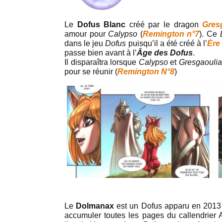
Le
Dofus Blanc
créé par le dragon
Gres
amour pour
Calypso
(
Remington n°7
). Ce
dans le jeu
Dofus
puisqu’il a été créé à l’
Ère
passe bien avant à l’
Âge des Dofus
.
Il disparaîtra lorsque
Calypso
et
Gresgaouli
pour se réunir (
Remington N°8
)
Le
Dolmanax
est un Dofus apparu en 2013 d
accumuler toutes les pages du callendrier