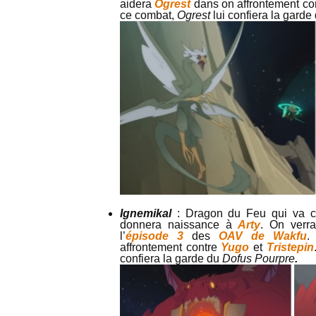
aidera
Ogrest
dans on affrontement co
ce combat,
Ogrest
lui confiera la garde
Ignemikal
: Dragon du Feu qui va 
donnera naissance à
Arty
. On verr
l’
épisode 3
des
OAV de Wakfu
.
affrontement contre
Yugo
et
Tristepin
confiera la garde du
Dofus Pourpre
.