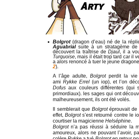
Bolgrot
(dragon d’eau) né de la répl
Aguabrial
suite à un stratagème d
découvert la traîtrise de
Djaul
, il a v
Turquoise
, mais il était trop tard car il 
a alors renoncé à tuer le jeune dragone
2
).
A l’âge adulte,
Bolgrot
perdit la vi
ami
Rykke Errel
(un iop), et l’on déc
Dofus
aux couleurs différentes (qui 
primordiaux). les sages qui ont décou
malheureusement, ils ont été volés.
Il semblerait que
Bolgrot
éprouvait de
effet,
Bolgrot
s’est retourné contre le i
courtiser la magicienne
Helséphine
.
Bolgrot
n’a pas réussi à séduire la ma
amoureux, alors ne pouvant l’avoir, par
colère
Rykke
a tué
Bolgrot
en retour po