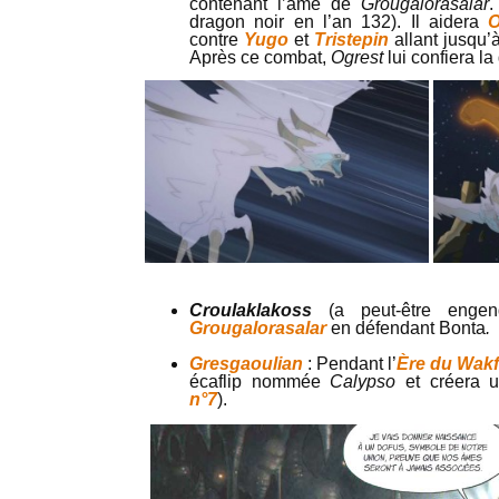
contenant l’âme de
Grougalorasalar
.
dragon noir en l’an 132). Il aidera
O
contre
Yugo
et
Tristepin
allant jusqu’
Après ce combat,
Ogrest
lui confiera l
Croulaklakoss
(a peut-être eng
Grougalorasalar
en défendant Bonta
.
Gresgaoulian
: Pendant l’
Ère du Wak
écaflip nommée
Calypso
et créera 
n°7
).