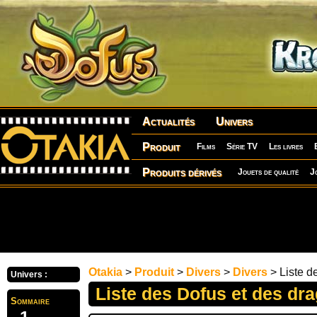
Actualités
Univers
Produit
Films
Série TV
Les livres
Produits dérivés
Jouets de qualité
J
Otakia
>
Produit
>
Divers
>
Divers
> Liste d
Univers :
Liste des Dofus et des dr
Sommaire