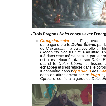
- Trois
Dragons Noirs
conçus avec l’énerg
Grougalorasalar
le Fuligineux : 
qui engendrera le
Dofus Ébène.
par l
de
Crocabulia,
il a eu avec elle un f
Crocoburio
. Son fils fut tué en attaqua
tué dans cette même bataille par le d
est alors retournée dans son
Dofus É
quand le
Dofus Ébène
fut fissuré
échappée et s’est réfugié dans le corp
Il apparaîtra dans l’
épisode 3
des
OAV
dans on affrontement contre
Yugo
et
Ogrest
lui confiera la garde du
Dofus É