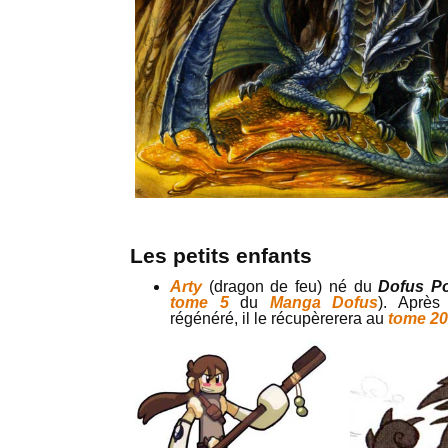
Les petits enfants
Arty
(dragon de feu) né du
Dofus P
tome 5
du
Manga Dofus
). Après
régénéré, il le récupèrerera au
tome 20