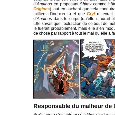
d’
Anathos
en proposant
Shimy
comme hôte
Origines
) tout en sachant que cela conduira
milliers d’innocents) et que
Gryf
recevrait 
d’
Anathos
dans le corps (qu’elle n’aurait pl
Elle savait que l’extraction de ce bout de m
le tuerait probablement, mais elle s’en moqu
de chose par rapport à tout le mal qu’elle a fa
Responsable du malheur de 
Si
Kalandre
s’est intéressé à
Gryf
, c’est par