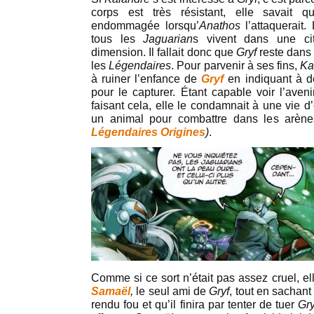
corps est très résistant, elle savait q
endommagée lorsqu’
Anathos
l’attaquerait.
tous les
Jaguarian
s vivent dans une ci
dimension. Il fallait donc que
Gryf
reste dans
les
Légendaires
. Pour parvenir à ses fins,
Ka
à ruiner l’enfance de
Gryf
en indiquant à d
pour le capturer. Étant capable voir l’aveni
faisant cela, elle le condamnait à une vie d’
un animal pour combattre dans les arène
Légendaires Origine
s
)
.
Comme si ce sort n’était pas assez cruel, el
Samaël
,
le seul ami de
Gryf
, tout en sachan
rendu fou et qu’il finira par tenter de tuer
Gry