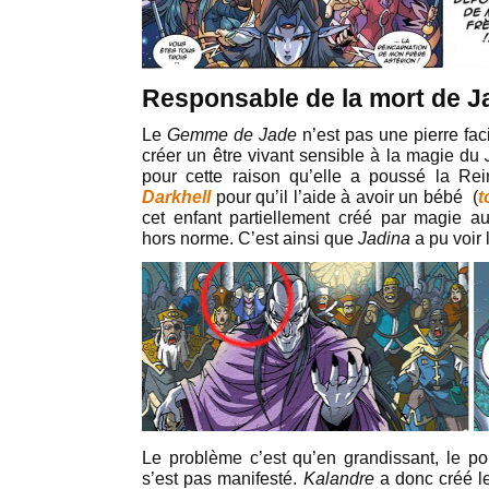
Responsable de la mort de J
Le
Gemme de Jade
n’est pas une pierre faci
créer un être vivant sensible à la magie du
pour cette raison qu’elle a poussé la Re
Darkhell
pour qu’il l’aide à avoir un bébé (
t
cet enfant partiellement créé par magie au
hors norme. C’est ainsi que
Jadina
a pu voir l
Le problème c’est qu’en grandissant, le 
s’est pas manifesté.
Kalandre
a donc créé l