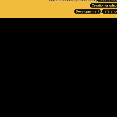
Création graphiq
Développement
,
référenc