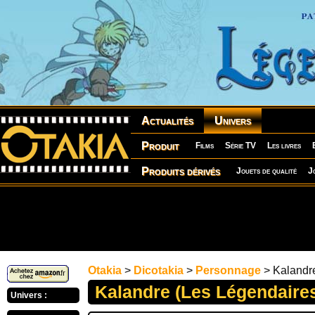
Actualités
Univers
Produit
Films
Série TV
Les livres
Produits dérivés
Jouets de qualité
J
Otakia
>
Dicotakia
>
Personnage
> Kalandre
Kalandre (Les Légendaire
Univers :