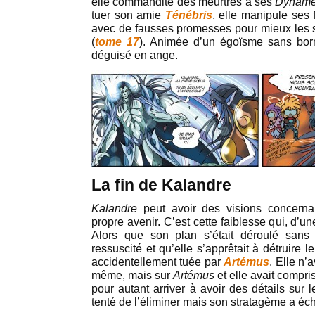
elle commandite des meurtres à ses
Dynamé
tuer son amie
Ténébris
, elle manipule ses 
avec de fausses promesses pour mieux les sa
(
tome 17
). Animée d’un égoïsme sans bo
déguisé en ange.
La fin de Kalandre
Kalandre
peut avoir des visions concerna
propre avenir. C’est cette faiblesse qui, d’un
Alors que son plan s’était déroulé sans 
ressuscité et qu’elle s’apprêtait à détruire 
accidentellement tuée par
Artémus
. Elle n’
même, mais sur
Artémus
et elle avait compris
pour autant arriver à avoir des détails sur 
tenté de l’éliminer mais son stratagème a éc