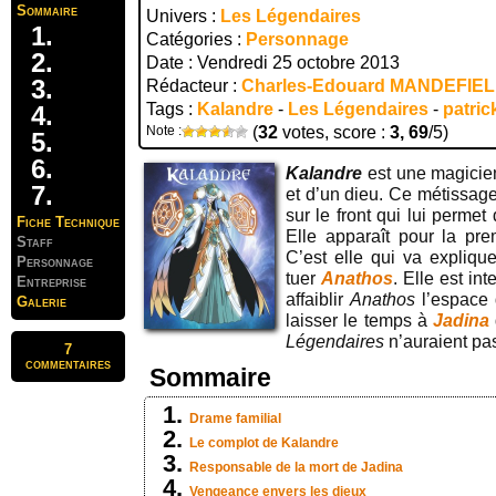
Sommaire
Univers :
Les Légendaires
Catégories :
Personnage
Date : Vendredi 25 octobre 2013
Rédacteur :
Charles-Edouard MANDEFIE
Tags :
Kalandre
-
Les Légendaires
-
patric
Note :
(
32
votes, score :
3, 69
/5)
Kalandre
est une magicien
et d’un dieu. Ce métissage
sur le front qui lui permet 
Fiche Technique
Elle apparaît pour la pr
Staff
C’est elle qui va expliq
Personnage
tuer
Anathos
. Elle est in
Entreprise
affaiblir
Anathos
l’espace 
Galerie
laisser le temps à
Jadina
Légendaires
n’auraient pas
7
commentaires
Sommaire
Drame familial
Le complot de Kalandre
Responsable de la mort de Jadina
Vengeance envers les dieux