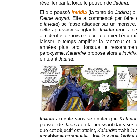
réveiller par la force le pouvoir de
Jadina
.
Elle a poussé
Invidia
(la tante de
Jadina
) à
Reine Adyrid
. Elle a commencé par faire
d’
Invidia
) se fasse attaquer par un monstre
cette agression sanglante.
Invidia
rend alo
accident et depuis ce jour lui en veut énor
laisser le temps amplifier la rancœur et la
années plus tard, lorsque le ressentime
paroxysme,
Kalandre
propose alors à
Invidia
en tuant
Jadina
.
Invidia
accepte sans se douter que
Kalandr
pouvoir de
Jadina
en la poussant dans ses 
que cet objectif est atteint,
Kalandre
trahit
Inv
accablante contre elle. Une fois que
Jadina
e