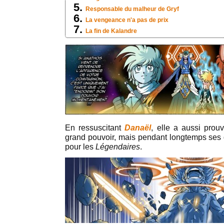
Responsable du malheur de Gryf
La vengeance n'a pas de prix
La fin de Kalandre
En ressuscitant
Danaël
, elle a aussi prouv
grand pouvoir, mais pendant longtemps ses 
pour les
Légendaires
.