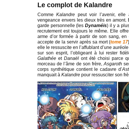
Le complot de Kalandre
Comme
Kalandre
peut voir l’avenir, ell
vengeance envers les dieux très en amont.
garde personnelle (les
Dynaméis
) il y a pl
recrutement est toujours le même. Elle offr
arme d’or formée à partir de son sang, en
accepte de la servir après sa mort (
tome 17
elle le ressuscite en l’affublant d’une auréole
sur son esprit, l’obligeant à lui rester fidè
Galathée
et
Danaël
ont été choisi parce q
morceau de l’âme de son frère,
Asgaroth
se
corps synthétique contient le cadavre d’
Ast
manquait à
Kalandre
pour ressusciter son frè