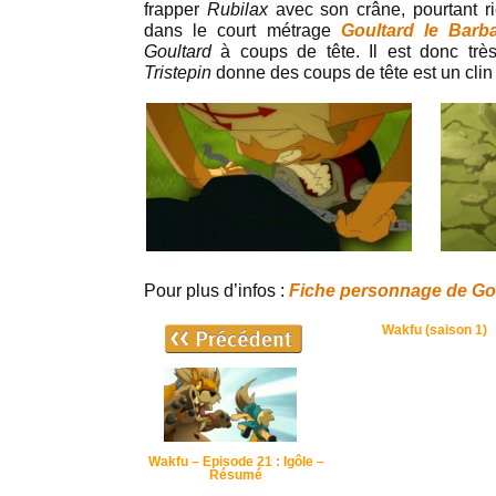
frapper
Rubilax
avec son crâne, pourtant ri
dans le court métrage
Goultard le Barb
Goultard
à coups de tête. Il est donc tr
Tristepin
donne des coups de tête est un clin 
Pour plus d’infos :
Fiche personnage de Go
Wakfu (saison 1)
Wakfu – Episode 21 : Igôle –
Résumé