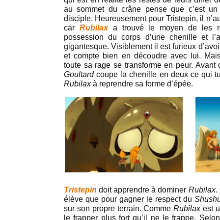
au sommet du crâne pense que c’est un 
disciple. Heureusement pour Tristepin, il n’a
car
Rubilax
a trouvé le moyen de les rej
possession du corps d’une chenille et l
gigantesque. Visiblement il est furieux d’av
et compte bien en découdre avec lui. Mais
toute sa rage se transforme en peur. Avant qu
Goultard
coupe la chenille en deux ce qui tu
Rubilax
à reprendre sa forme d’épée.
Tristepin
doit apprendre à dominer
Rubilax
.
élève que pour gagner le respect du
Shush
sur son propre terrain. Comme
Rubilax
est u
le frapper plus fort qu’il ne le frappe. Selo