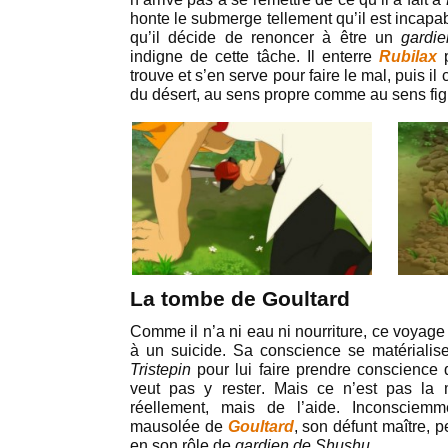
honte le submerge tellement qu’il est incapab
qu’il décide de renoncer à être un
gardi
indigne de cette tâche. Il enterre
Rubilax
trouve et s’en serve pour faire le mal, puis 
du désert, au sens propre comme au sens fig
La tombe de Goultard
Comme il n’a ni eau ni nourriture, ce voyage
à un suicide. Sa conscience se matérialis
Tristepin
pour lui faire prendre conscience q
veut pas y rester. Mais ce n’est pas la
réellement, mais de l’aide. Inconsciemme
mausolée de
Goultard
, son défunt maître, pe
en son rôle de
gardien de Shushu