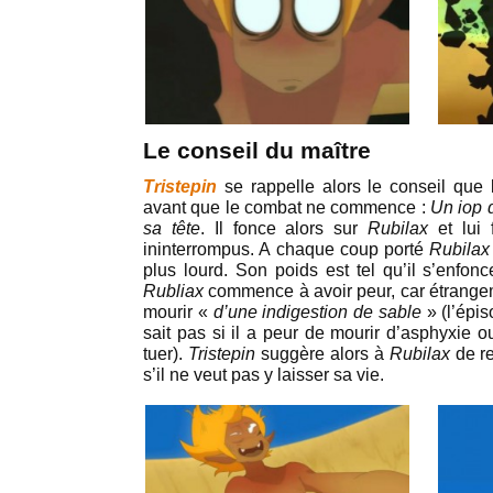
Le conseil du maître
Tristepin
se rappelle alors le conseil que 
avant que le combat ne commence :
Un iop d
sa tête
. Il fonce alors sur
Rubilax
et lui
ininterrompus. A chaque coup porté
Rubila
plus lourd. Son poids est tel qu’il s’enfonc
Rubliax
commence à avoir peur, car étrangeme
mourir «
d’une indigestion de sable
» (l’épis
sait pas si il a peur de mourir d’asphyxie ou
tuer).
Tristepin
suggère alors à
Rubilax
de r
s’il ne veut pas y laisser sa vie.