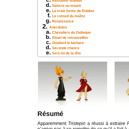
Retrouver Rubilax
Vaincre ou mourir
La vraie forme de Rubilax
Le conseil du maître
Renaissance
Anecdotes
Chevaliers du Zodiaque
Rituel de retrouvailles
Goultard le barbare
Seconde chance
Sers toi de ta tête
Résumé
Apparemment
Tristepin
a réussi à extraire
n’arrive pas à se remettre de ce qu’il a fait à