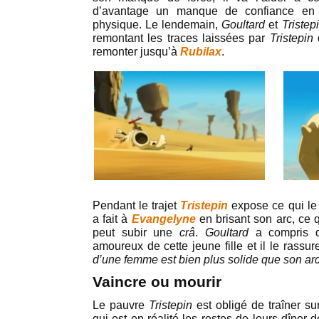
d’avantage un manque de confiance en s
physique. Le lendemain,
Goultard
et
Tristep
remontant les traces laissées par
Tristepin
remonter jusqu’à
Rubilax
.
Pendant le trajet
Tristepin
expose ce qui le
a fait à
Evangelyne
en brisant son arc, ce q
peut subir une
crâ
.
Goultard
a compris 
amoureux de cette jeune fille et il le rassur
d’une femme est bien plus solide que son ar
Vaincre ou mourir
Le pauvre
Tristepin
est obligé de traîner s
qui est en réalité les restes de leurs dîner d