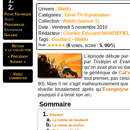
Univers :
Wakfu
Fiche Technique
Catégories :
Série TV d'animation
Staff
Collection :
Wakfu (saison 1)
Personnage
Date : Vendredi 5 novembre 2010
Entreprise
Rédacteur :
Charles-Edouard MANDEFIE
Galerie
Tags :
Goultard
-
Wakfu
Note :
(
6
votes, score :
5, 00
/5)
Retour
à la collection
L’épisode débute par
« Précédent
par
Tristepin
et
Eva
Suivant »
qu’on avait plus vu d
le générique de
Cat’
Venez
commenter
tout premier, pas celu
90). Mais il ne s’agit malheureusement que
réveille brutalement après qu’
Evangelyn
pourquoi il a brisé son arc.
Sommaire
Résumé
La tombe de Goultard
Le retour du maître