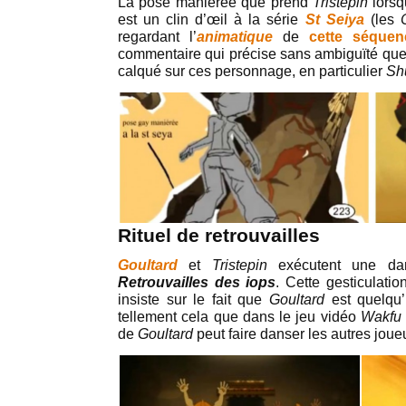
La pose maniérée que prend
Tristepin
lors
est un clin d’œil à la série
St Seiya
(les
regardant l’
animatique
de
cette séquen
commentaire qui précise sans ambiguïté qu
calqué sur ces personnage, en particulier
Sh
Rituel de retrouvailles
Goultard
et
Tristepin
exécutent une d
Retrouvailles des iops
. Cette gesticulatio
insiste sur le fait que
Goultard
est quelqu
tellement cela que dans le jeu vidéo
Wakfu
de
Goultard
peut faire danser les autres joue