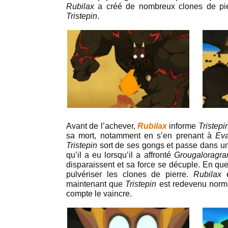
Rubilax
a créé de nombreux clones de pier
Tristepin
.
Avant de l’achever,
Rubilax
informe
Tristepi
sa mort, notamment en s’en prenant à
Ev
Tristepin
sort de ses gongs et passe dans un 
qu’il a eu lorsqu’il a affronté
Grougaloragr
disparaissent et sa force se décuple. En que
pulvériser les clones de pierre.
Rubilax
maintenant que
Tristepin
est redevenu norma
compte le vaincre.