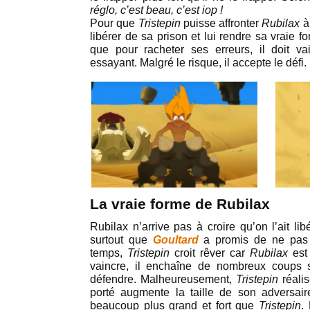
réglo, c’est beau, c’est iop !
Pour que
Tristepin
puisse affronter
Rubilax
à
libérer de sa prison et lui rendre sa vraie f
que pour racheter ses erreurs, il doit v
essayant. Malgré le risque, il accepte le défi.
La vraie forme de Rubilax
Rubilax n’arrive pas à croire qu’on l’ait libé
surtout que
Goultard
a promis de ne pas 
temps,
Tristepin
croit rêver car
Rubilax
est
vaincre, il enchaîne de nombreux coups 
défendre. Malheureusement,
Tristepin
réalis
porté augmente la taille de son adversai
beaucoup plus grand et fort que
Tristepin
.