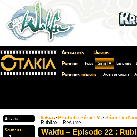
Actualités
Univers
Produit
Films
Série TV
Les livres
Produits dérivés
Jouets de qualité
J
Otakia
>
Produit
>
Série TV
>
Série TV d'an
Univers :
: Rubilax – Résumé
Wakfu – Episode 22 : Rub
Sommaire