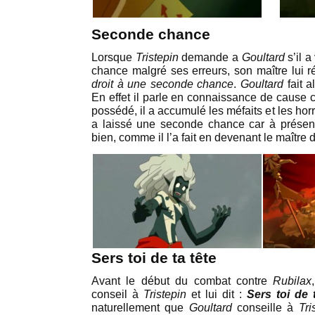
Seconde chance
Lorsque
Tristepin
demande a
Goultard
s’il 
chance malgré ses erreurs, son maître lui 
droit à une seconde chance
.
Goultard
fait a
En effet il parle en connaissance de cause c
possédé, il a accumulé les méfaits et les hor
a laissé une seconde chance car à présent
bien, comme il l’a fait en devenant le maître
Sers toi de ta tête
Avant le début du combat contre
Rubilax
conseil à
Tristepin
et lui dit :
Sers toi de t
naturellement que
Goultard
conseille à
Tri