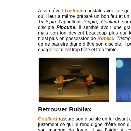
A son réveil
Tristepin
constate avec joie que
qu’il leur a même préparé un bon feu et un 
Tristepin
l’appellent
Pinpin
,
Goultard
surn
disciple
Pipoune
. Il semble avoir une gr
mais son ton devient beaucoup plus dur lo
n’est plus en possession de
Rubilax
.
Triste
de ne pas être digne d’être son disciple. Il p
charge car il est trop bête et trop faible.
Retrouver Rubilax
Goultard
rassure son disciple en lui disant qu
justement ce qui le rend digne d’être son d
son manque de force, il va l’aider à co