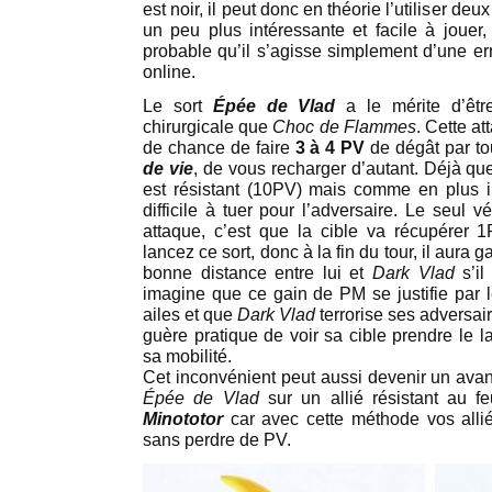
est noir, il peut donc en théorie l’utiliser deux
un peu plus intéressante et facile à jouer,
probable qu’il s’agisse simplement d’une err
online.
Le sort
Épée de Vlad
a le mérite d’êtr
chirurgicale que
Choc de Flammes
. Cette a
de chance de faire
3 à 4 PV
de dégât par to
de vie
, de vous recharger d’autant. Déjà q
est résistant (10PV) mais comme en plus il 
difficile à tuer pour l’adversaire. Le seul v
attaque, c’est que la cible va récupérer
lancez ce sort, donc à la fin du tour, il aura
bonne distance entre lui et
Dark Vlad
s’il
imagine que ce gain de PM se justifie par l
ailes et que
Dark Vlad
terrorise ses adversaire
guère pratique de voir sa cible prendre le 
sa mobilité.
Cet inconvénient peut aussi devenir un avan
Épée de Vlad
sur un allié résistant au
Minototor
car avec cette méthode vos alli
sans perdre de PV.