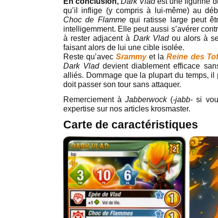
En conclusion,
Dark Vlad
est une figurine d
qu’il inflige (y compris à lui-même) au déb
Choc de Flamme
qui ratisse large peut êt
intelligemment. Elle peut aussi s’avérer contr
à rester adjacent à
Dark Vlad
ou alors à se
faisant alors de lui une cible isolée.
Reste qu’avec
Srammy
et la
Reine des To
Dark Vlad
devient diablement efficace sans
alliés. Dommage que la plupart du temps, il 
doit passer son tour sans attaquer.
Remerciement à
Jabberwock
(
-jabb-
si vou
expertise sur nos articles krosmaster.
Carte de caractéristiques