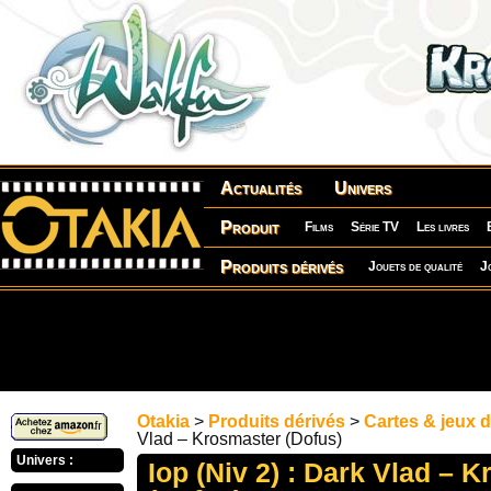
Actualités
Univers
Produit
Films
Série TV
Les livres
Produits dérivés
Jouets de qualité
J
Otakia
>
Produits dérivés
>
Cartes & jeux d
Vlad – Krosmaster (Dofus)
Univers :
Iop (Niv 2) : Dark Vlad – 