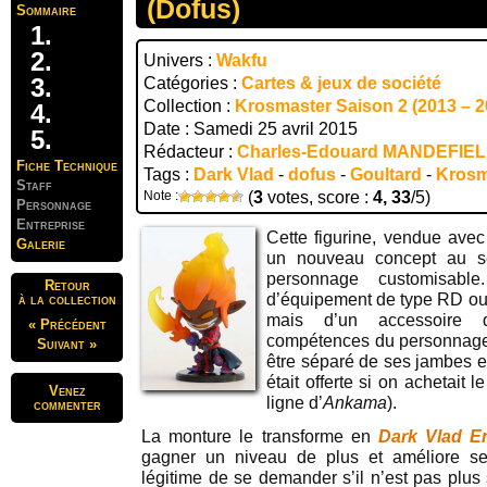
(Dofus)
Sommaire
Univers :
Wakfu
Catégories :
Cartes & jeux de société
Collection :
Krosmaster Saison 2 (2013 – 2
Date : Samedi 25 avril 2015
Rédacteur :
Charles-Edouard MANDEFIE
Fiche Technique
Tags :
Dark Vlad
-
dofus
-
Goultard
-
Krosm
Staff
Note :
(
3
votes, score :
4, 33
/5)
Personnage
Entreprise
Cette figurine, vendue ave
Galerie
un nouveau concept au 
personnage customisab
Retour
d’équipement de type RD ou 
à la collection
mais d’un accessoire q
« Précédent
compétences du personnage
Suivant »
être séparé de ses jambes et
était offerte si on achetait 
Venez
ligne d’
Ankama
).
commenter
La monture le transforme en
Dark Vlad E
gagner un niveau de plus et améliore se
légitime de se demander s’il n’est pas plus 