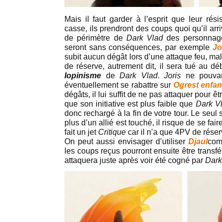
Mais il faut garder à l’esprit que leur rési
casse, ils prendront des coups quoi qu’il arri
de périmètre de
Dark Vlad
des personnage
seront sans conséquences, par exemple
Jo
subit aucun dégât lors d’une attaque feu, m
de réserve, autrement dit, il sera tué au d
Iopinisme
de
Dark Vlad
.
Joris
ne pouvant
éventuellement se rabattre sur
Ogrest enfan
dégâts, il lui suffit de ne pas attaquer pour 
que son initiative est plus faible que
Dark V
donc rechargé à la fin de votre tour. Le seul
plus d’un allié est touché, il risque de se fair
fait un jet
Critique
car il n’a que 4PV de réser
On peut aussi envisager d’utiliser
Djaul
com
les coups reçus pourront ensuite être trans
attaquera juste après voir été cogné par
Dark