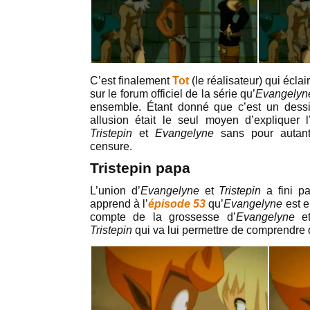
C’est finalement
Tot
(le réalisateur) qui éclai
sur le forum officiel de la série qu’
Evangely
ensemble. Étant donné que c’est un dessi
allusion était le seul moyen d’expliquer l
Tristepin
et
Evangelyne
sans pour autant
censure.
Tristepin papa
L’union d’
Evangelyne
et
Tristepin
a fini pa
apprend à l’
épisode 53
qu’
Evangelyne
est e
compte de la grossesse d’
Evangelyne
et
Tristepin
qui va lui permettre de comprendre q