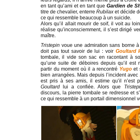
en tant qu’ami et en tant que
Gardien de S
titre de chevalier, enterre
Rubilax
et décide d
ce qui ressemble beaucoup à un suicide.
Alors qu’il allait mourir de soif, il voit au 
réalise qu’inconsciemment, il s’est dirigé v
maître.
Tristepin
voue une admiration sans borne à s
doit pas tout savoir de lui : voir
Goultard 
tombale, il vide son sac en racontant à s
qu’une suite de déboires depuis qu’il est m
partir du moment où il a rencontré
Yugo
et
bien arrangées. Mais depuis l’incident avec
est pris à ses amis, il estime qu’il n’est
Goultard
lui a confiée. Alors que
Triste
discours, la pierre tombale se redresse et s
ce qui ressemble à un portail dimensionnel ve