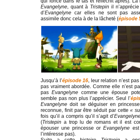
qui fonce dans le tas et réfléchit après). La
Evangelyne
, quant à
Tristepin
il n’appréci
d’
Evangelyne
car elles ne sont pas assez
assimile donc cela à de la lâcheté (
épisode 
Jusqu’à l’
épisode 16
, leur relation n’est p
pas vraiment abordée. Comme elle n’est pa
pas
Evangelyne
comme une épouse potent
semble pas non plus l’apprécier. Seul l’
épi
Evangelyne
doit se déguiser en princess
reconnue, finit par être séduit par cette
« su
fois qu’il a compris qu’il s’agit d’
Evangelyn
(
Tristepin
a trop lu de romans et il est co
épouser une princesse or
Evangelyne
est
l’intéresse pas).
Suite a cette histoire
Tristepin
a enc