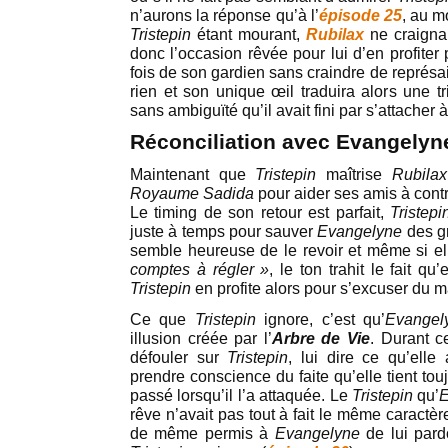
n’aurons la réponse qu’à l’
épisode 25
, au m
Tristepin
étant mourant,
Rubilax
ne craignai
donc l’occasion rêvée pour lui d’en profite
fois de son gardien sans craindre de représai
rien et son unique œil traduira alors une tr
sans ambiguïté qu’il avait fini par s’attacher 
Réconciliation avec Evangelyn
Maintenant que
Tristepin
maîtrise
Rubilax
Royaume Sadida
pour aider ses amis à cont
Le timing de son retour est parfait,
Tristep
juste à temps pour sauver
Evangelyne
des gr
semble heureuse de le revoir et même si ell
comptes à régler »
, le ton trahit le fait qu
Tristepin
en profite alors pour s’excuser du mal 
Ce que
Tristepin
ignore, c’est qu’
Evange
illusion créée par l’
Arbre de Vie
. Durant c
défouler sur
Tristepin
, lui dire ce qu’elle
prendre conscience du faite qu’elle tient touj
passé lorsqu’il l’a attaquée. Le
Tristepin
qu’
rêve n’avait pas tout à fait le même caractère
de même permis à
Evangelyne
de lui pard