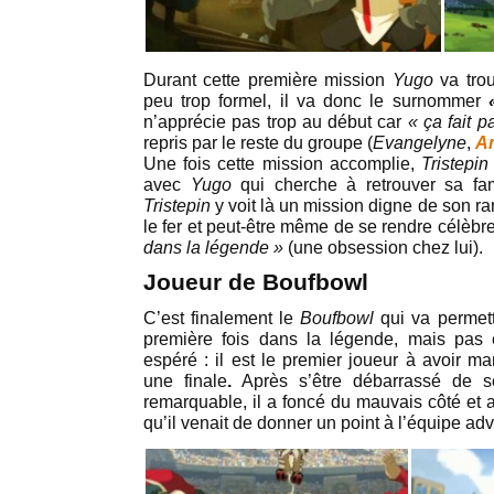
Durant cette première mission
Yugo
va tro
peu trop formel, il va donc le surnommer
n’apprécie pas trop au début car
« ça fait p
repris par le reste du groupe (
Evangelyne
,
A
Une fois cette mission accomplie,
Tristepi
avec
Yugo
qui cherche à retrouver sa fam
Tristepin
y voit là un mission digne de son ra
le fer et peut-être même de se rendre célèbre
dans la légende »
(une obsession chez lui).
Joueur de Boufbowl
C’est finalement le
Boufbowl
qui va permet
première fois dans la légende, mais pas 
espéré : il est le premier joueur à avoir 
une finale
.
Après s’être débarrassé de s
remarquable, il a foncé du mauvais côté et
qu’il venait de donner un point à l’équipe ad