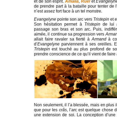
et de son esprit.
Amalia
,
Ruel
et
Evangely
de prendre part à la bataille pour tenter de l
n’est assez fort face à un tel monstre.
Evangelyne
pointe son arc vers
Tristepin
et 
Son hésitation permet à
Tristepin
de lui 
passage son bras et son arc. Puis, indiffé
aimée, il continue sa progression vers
Arma
allait faire ravaler sa fierté à
Armand
à co
d’
Evangelyne
parviennent à ses oreilles. E
Tristepin
est touché au plus profond de s
prendre conscience de ce qu’il vient de faire
Non seulement, il l’a blessée, mais en plus il 
que pour les
crâs
, l’arc est quelque chose 
une extension de soi. La conception d’une 