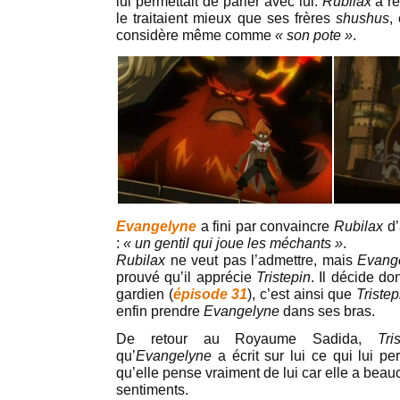
lui permettait de parler avec lui.
Rubilax
a r
le traitaient mieux que ses frères
shushus
,
considère même comme
« son pote »
.
Evangelyne
a fini par convaincre
Rubilax
d’
:
« un gentil qui joue les méchants »
.
Rubilax
ne veut pas l’admettre, mais
Evang
prouvé qu’il apprécie
Tristepin
. Il décide d
gardien (
épisode 31
), c’est ainsi que
Triste
enfin prendre
Evangelyne
dans ses bras.
De retour au Royaume Sadida,
Tr
qu’
Evangelyne
a écrit sur lui ce qui lui p
qu’elle pense vraiment de lui car elle a beau
sentiments.