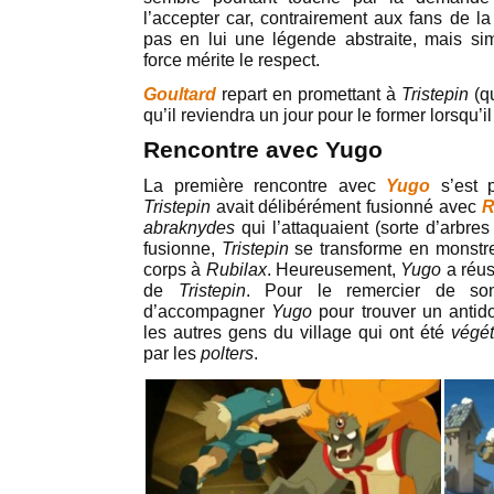
l’accepter car, contrairement aux fans de l
pas en lui une légende abstraite, mais si
force mérite le respect.
Goultard
repart en promettant à
Tristepin
(q
qu’il reviendra un jour pour le former lorsqu’
Rencontre avec Yugo
La première rencontre avec
Yugo
s’est 
Tristepin
avait délibérément fusionné avec
R
abraknydes
qui l’attaquaient (sorte d’arbres
fusionne,
Tristepin
se transforme en monstre
corps à
Rubilax
. Heureusement,
Yugo
a réu
de
Tristepin
. Pour le remercier de s
d’accompagner
Yugo
pour trouver un antid
les autres gens du village qui ont été
végé
par les
polters
.