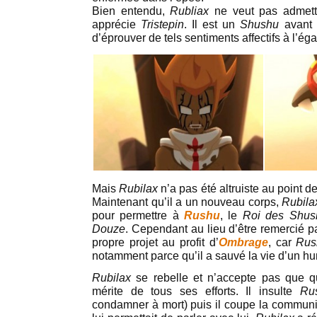
Bien entendu,
Rubliax
ne veut pas admettr
apprécie
Tristepin
. Il est un
Shushu
avant 
d’éprouver de tels sentiments affectifs à l’ég
Mais
Rubilax
n’a pas été altruiste au point 
Maintenant qu’il a un nouveau corps,
Rubil
pour permettre à
Rushu
, le
Roi des Shus
Douze
. Cependant au lieu d’être remercié 
propre projet au profit d’
Ombrage
, car
Ru
notamment parce qu’il a sauvé la vie d’un hu
Rubilax
se rebelle et n’accepte pas que q
mérite de tous ses efforts. Il insulte
Ru
condamner à mort) puis il coupe la communic