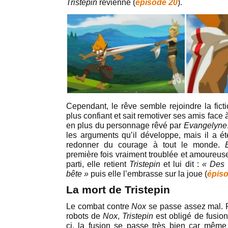
Tristepin
revienne (
épisode 20
).
Cependant, le rêve semble rejoindre la fict
plus confiant et sait remotiver ses amis face 
en plus du personnage rêvé par
Evangelyne
les arguments qu’il développe, mais il a été
redonner du courage à tout le monde.
première fois vraiment troublée et amoureuse
parti, elle retient
Tristepin
et lui dit :
« Des 
bête »
puis elle l’embrasse sur la joue (
épis
La mort de Tristepin
Le combat contre
Nox
se passe assez mal. 
robots de
Nox
,
Tristepin
est obligé de fusio
ci, la fusion se passe très bien car même