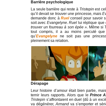
Barrière psychologique
La seule barrière qui reste à
Tristepin
est cel
qu’il devait se trouver une princesse, mais
E
demande donc à
Ruel
conseil pour savoir s
soit avec
Evangelyne
.
Ruel
lui réplique que
trouver un fourreau à son épée ».
Même si Tr
tout compris, il a au moins percuté qu
qu’
Evangelyne
ne soit pas une princess
pleinement sa relation.
Dérapage
Leur histoire d’amour était bien partie, ma
ternir leurs rapports. Alors que le
Prince 
Tristepin
s’affrontaient en duel (dû à un exc
va dégénérer,
Armand
va s’emporter et sé