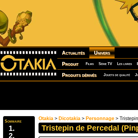
Actualités
Univers
Produit
Films
Série TV
Les livres
Produits dérivés
Jouets de qualité
J
Otakia
>
Dicotakia
>
Personnage
> Tristepi
Sommaire
Tristepin de Percedal (Pin