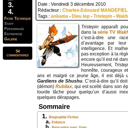
Date : Vendredi 3 décembre 2010
Rédacteur :
Charles-Edouard MANDEFIE
Tags :
ankama
-
Dieu Iop
-
Tristepin
-
Wakf
Fiche Technique
Staff
Tristepin
apparaît po
Personnage
dans la
série TV
Wakf
Entreprise
c’est-à-dire une rac
Galerie
d’avantage par leur
intelligence. Et mal
54
pas exception à la règ
commentaires
encore qu’il est né dan
Heureusement,
Triste
honnête, courageux et 
ans et malgré ce jeune âge, il est déjà
Gardiens de Shushu
. C’est-à-dire qu’il doi
(démon)
Rubilax
, qui est scellé dans son é
lourde tâche pour quelqu’un d’aussi inex
quelques dérapages.
Sommaire
Biographie Fictive
Enfance
Rencontre avec Yugo