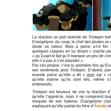
La réaction un poil violente de
Tristepin
tra
Evangelyne
, du coup, le chef des pirates se
doute sa valeur. Mais à peine a-t-il fini 
quelques claques en lui disant
« crache pa
« qu’à part le fait qu’il manque un peu de co
elle n’a pas à s’en plaindre »
.
Par ces propos, c’est la première fois qu’
Ev
ses sentiments pour
Tristepin
. D’abord, par
ensuite parce qu’elle a dit
«
mon
iop »
ce
qu’elle estime qu’ils sont liés, même s
embrassés.
Tristepin
est heureux de voir la réaction d’
qu’elle l’apprécie, mais il ne comprend tou
moquée de son haleine.
Evangelyne
cla
expliquant qu’elle parlait du frère d’
Amalia
et