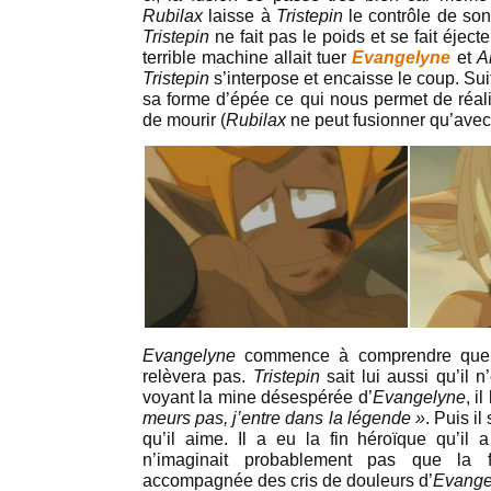
Rubilax
laisse à
Tristepin
le contrôle de so
Tristepin
ne fait pas le poids et se fait éject
terrible machine allait tuer
Evangelyne
et
A
Tristepin
s’interpose et encaisse le coup. Sui
sa forme d’épée ce qui nous permet de réal
de mourir (
Rubilax
ne peut fusionner qu’avec 
Evangelyne
commence à comprendre que 
relèvera pas.
Tristepin
sait lui aussi qu’il
voyant la mine désespérée d’
Evangelyne
, il
meurs pas, j’entre dans la légende »
. Puis il
qu’il aime. Il a eu la fin héroïque qu’il a
n’imaginait probablement pas que la f
accompagnée des cris de douleurs d’
Evang