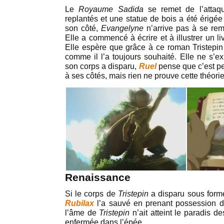
Le
Royaume Sadida
se remet de l’atta
replantés et une statue de bois a été érig
son côté,
Evangelyne
n’arrive pas à se re
Elle a commencé à écrire et à illustrer un li
Elle espère que grâce à ce roman Tristepi
comme il l’a toujours souhaité. Elle ne s’e
son corps a disparu,
Ruel
pense que c’est pe
à ses côtés, mais rien ne prouve cette théorie
Renaissance
Si le corps de
Tristepin
a disparu sous form
Rubilax
l’a sauvé en prenant possession d
l’âme de
Tristepin
n’ait atteint le paradis d
enfermée dans l’épée.