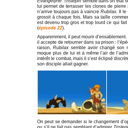
Evangelyne
.
Tristepin
semble dans un état s
lui permet de terrasser les clones de pierre
n’arrive toujours pas à vaincre
Rubilax.
Il l
grossit à chaque fois. Mais sa taille comme
est devenu trop gros et trop lourd ce qui fait
(
épisode 22
).
Apparemment, il peut mourir d’ensablement. P
il accepte de retourner dans sa prison : l’ép
raison,
Rubilax
semble avoir changé son 
moque plus de lui et à même l’air de l’adm
intérêt le combat, mais il s’est éclipsé discr
son disciple allait gagner.
On peut se demander si le changement d’o
ou s’il ne fait pas semblant d’admirer
Tristep