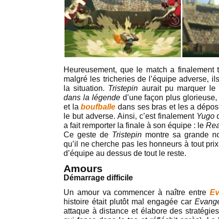
Heureusement, que le match a finalement t
malgré les tricheries de l’équipe adverse, i
la situation.
Tristepin
aurait pu marquer le 
dans la légende
d’une façon plus glorieuse, 
et la
boufballe
dans ses bras et les a dépos
le but adverse. Ainsi, c’est finalement
Yugo
a fait remporter la finale à son équipe : le
Rea
Ce geste de
Tristepin
montre sa grande no
qu’il ne cherche pas les honneurs à tout prix c
d’équipe au dessus de tout le reste.
Amours
Démarrage difficile
Un amour va commencer à naître entre
Ev
histoire était plutôt mal engagée car
Evang
attaque à distance et élabore des stratégie