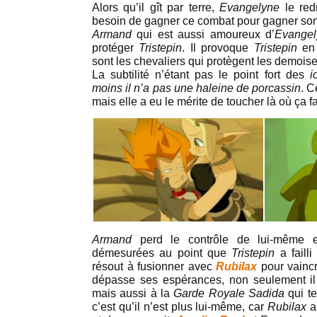
Alors qu’il gît par terre,
Evangelyne
le red
besoin de gagner ce combat pour gagner so
Armand
qui est aussi amoureux d’
Evange
protéger
Tristepin
. Il provoque
Tristepin
en 
sont les chevaliers qui protègent les demoisel
La subtilité n’étant pas le point fort des
i
moins il n’a pas une haleine de porcassin
. C
mais elle a eu le mérite de toucher là où ça fa
Armand
perd le contrôle de lui-même e
démesurées au point que
Tristepin
a faill
résout à fusionner avec
Rubilax
pour vaincr
dépasse ses espérances, non seulement il
mais aussi à la
Garde Royale Sadida
qui te
c’est qu’il n’est plus lui-même, car
Rubilax
a