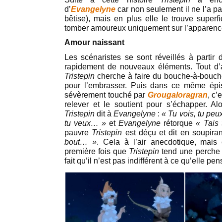
d’
Evangelyne
car non seulement il ne l’a p
bêtise), mais en plus elle le trouve superfi
tomber amoureux uniquement sur l’apparenc
Amour naissant
Les scénaristes se sont réveillés à partir d
rapidement de nouveaux éléments. Tout d’
Tristepin
cherche à faire du bouche-à-bouc
pour l’embrasser. Puis dans ce même ép
sévèrement touché par
Grougaloragran
, c’
relever et le soutient pour s’échapper. Alor
Tristepin
dit à
Evangelyne
:
« Tu vois, tu peu
tu veux… »
et
Evangelyne
rétorque
« Tais 
pauvre
Tristepin
est déçu et dit en soupiran
bout… »
. Cela à l’air anecdotique, mais c
première fois que
Tristepin
tend une perche
fait qu’il n’est pas indifférent à ce qu’elle pen