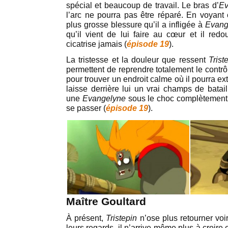
spécial et beaucoup de travail. Le bras d’
Ev
l’arc ne pourra pas être réparé. En voyant
plus grosse blessure qu’il a infligée à
Evang
qu’il vient de lui faire au cœur et il redo
cicatrise jamais (
épisode 19
).
La tristesse et la douleur que ressent
Trist
permettent de reprendre totalement le contrô
pour trouver un endroit calme où il pourra ex
laisse derrière lui un vrai champs de bata
une
Evangelyne
sous le choc complètement 
se passer (
épisode 19
).
Maître Goultard
À présent,
Tristepin
n’ose plus retourner voi
leurs regards, il n’arrive même plus à croire e