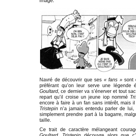
image.
Navré de découvrir que ses
« fans »
sont
préférant qu’on leur serve une légende é
Goultard
, ce dernier va s’énerver et tout sa
repart qu’il croise un jeune iop nommé
Tr
encore à faire à un fan sans intérêt, mais i
Tristepin
n’a jamais entendu parler de lui, e
simplement prendre part à la bagarre, malgr
taille.
Ce trait de caractère mélangeant courag
Goultard
.
Tristepin
découvre alors que c’