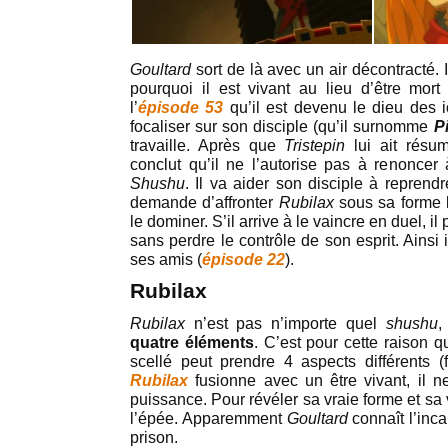
Goultard
sort de là avec un air décontracté. 
pourquoi il est vivant au lieu d’être mort
l’
épisode 53
qu’il est devenu le dieu des io
focaliser sur son disciple (qu’il surnomme
P
travaille. Après que
Tristepin
lui ait résu
conclut qu’il ne l’autorise pas à renonce
Shushu
. Il va aider son disciple à reprendre
demande d’affronter
Rubilax
sous sa forme 
le dominer. S’il arrive à le vaincre en duel, i
sans perdre le contrôle de son esprit. Ainsi 
ses amis (
épisode 22
).
Rubilax
Rubilax
n’est pas n’importe quel
shushu
,
quatre éléments
. C’est pour cette raison q
scellé peut prendre 4 aspects différents (f
Rubilax
fusionne avec un être vivant, il 
puissance. Pour révéler sa vraie forme et sa vr
l’épée. Apparemment
Goultard
connaît l’inc
prison.