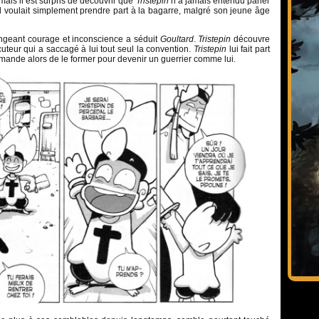
 mais il est surpris de découvrir que
Tristepin
n’a jamais entendu parler
i il voulait simplement prendre part à la bagarre, malgré son jeune âge
angeant courage et inconscience a séduit
Goultard
.
Tristepin
découvre
cuteur qui a saccagé à lui tout seul la convention.
Tristepin
lui fait part
emande alors de le former pour devenir un guerrier comme lui.