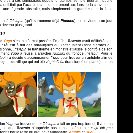
sse plus à ses semblables depuis longtemps, semble pourtant touché
pin
et il finit par l’accepter car, contrairement aux fans de la convention,
ui une légende abstraite, mais simplement un guerrier dont la force
tant à
Tristepin
(qu’il surnomme déjà
Pipoune
) qu’il reviendra un jour
ra devenu plus grand.
ugo
ec
Yugo
s’est plutôt mal passée. En effet,
Tristepin
avait délibérément
ur réussir à fuir des
abraknydes
qui l’attaquaient (sorte d’arbres qui
fusionne,
Tristepin
se transforme en monstre et laisse le contrôle de son
ement,
Yugo
a réussi à arracher
Rubilax
du front de
Tristepin
. Pour le
stepin
a décidé d’accompagner
Yugo
pour trouver un antidote afin de
es gens du village qui ont été
végétalisés
(transformé en plante) par les
sion
Yugo
va trouver que
« Tristepin »
fait un peu trop formel, il va donc
, ce que
Tristepin
n’apprécie pas trop au début car
« ça fait pas
repris par le reste du groupe (
Evangelyne
,
Amalia
et
Ruel
).