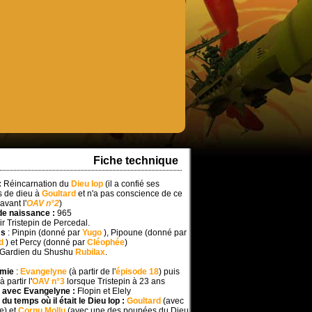
Fiche technique
:
Réincarnation du
Dieu Iop
(il a confié ses
s de dieu à
Goultard
et n'a pas conscience de ce
 avant l'
OAV n°2
)
de naissance :
965
ir Tristepin de Percedal.
ms
: Pinpin (donné par
Yugo
), Pipoune (donné par
rd
) et Percy (donné par
Cléophée
)
 Gardien du Shushu
Rubilax
.
amie
:
Evangelyne
(à partir de l'
épisode 18
) puis
 partir l'
OAV n°3
lorsque Tristepin à 23 ans
 avec Evangelyne :
Flopin et Elely
du temps où il était le Dieu Iop :
Goultard
(avec
e) et
Cornu Mollu
(avec une des poupées du Dieu