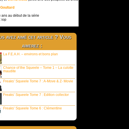
:
Goultard
6 ans au début de la série
: iop
s avez aimé cet article ? Vous
aimerez :
La F.E.A.H. – environs et bons plan
Chance of the Squeele – Tome 1 – La culotte
maudite
Freaks’ Squeele Tome 7 : A-Move & Z- Movie
Freaks’ Squeele Tome 7 : Edition collector
Freaks’ Squeele Tome 6 : Clémentine