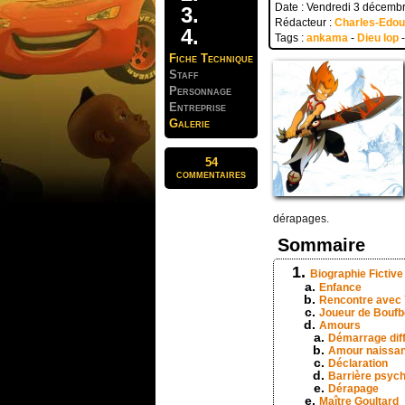
Date : Vendredi 3 décemb
Rédacteur :
Charles-Edo
Tags :
ankama
-
Dieu Iop
Fiche Technique
Staff
Personnage
Entreprise
Galerie
54
commentaires
dérapages.
Sommaire
Biographie Fictive
Enfance
Rencontre avec
Joueur de Boufb
Amours
Démarrage diff
Amour naissan
Déclaration
Barrière psyc
Dérapage
Maître Goultard