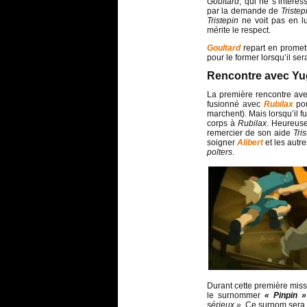
Goultard
, qui ne s’intére
par la demande de
Triste
Tristepin
ne voit pas en l
mérite le respect.
Goultard
repart en promet
pour le former lorsqu’il se
Rencontre avec Y
La première rencontre av
fusionné avec
Rubilax
po
marchent). Mais lorsqu’il 
corps à
Rubilax
. Heureus
remercier de son aide
Tri
soigner
Alibert
et les autr
polters
.
Durant cette première mis
le surnommer
« Pinpin »
sérieux »
. Ce surnom sera 