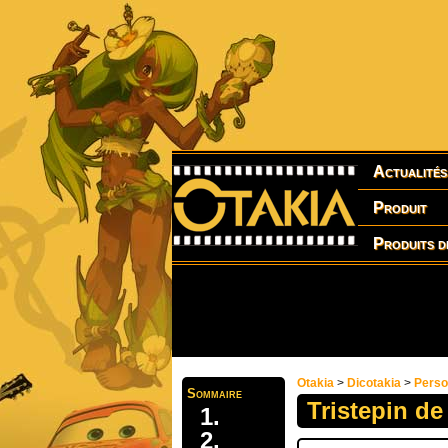
Actualités
Produit
Produits d
Otakia
>
Dicotakia
>
Pers
Sommaire
Tristepin de