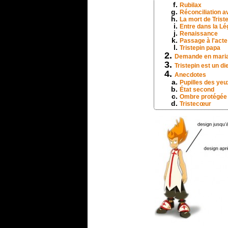
Rubilax
Réconciliation 
La mort de Trist
Entre dans la L
Renaissance
Passage à l'act
Tristepin papa
Demande en mari
Tristepin est un di
Anecdotes
Pupilles des yeu
État second
Ombre protégée
Tristecœur