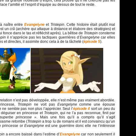
re sa grande noblesse d’esprit, cela prouve qu’il ne cherche pas les
place l’amitié et l’esprit d’équipe au dessus de tout le reste.
 naître entre
Evangelyne
et
Tristepin
. Cette histoire était plutôt mal
est un
crâ
(archère qui attaque à distance et élabore des stratégies) et
ui fonce dans le tas et réfléchit après). La bêtise de
Tristepin
consterne
tepin
il n’apprécie pas les tactiques guerrières d’
Evangelyne
car elles
 et directes, il assimile donc cela à de la lâcheté (
épisode 5
).
r relation n’est pas développée, elle n’est même pas vraiment abordée.
rincesse,
Tristepin
ne voit pas
Evangelyne
comme une épouse
re ne semble pas non plus l’apprécier. Seul l’
épisode 4
sort un peu du
e déguiser en princesse et
Tristepin
, qui ne l’a pas reconnue, finit par
superbe princesse »
. Mais une fois qu’il a compris qu’il s’agit
siasme retombe (
Tristepin
a trop lu de romans et il est convaincu qu’un
e princesse or
Evangelyne
est une guerrière donc elle ne l’intéresse
epin
a encore baissé dans l’estime d’
Evangelyne
car non seulement il