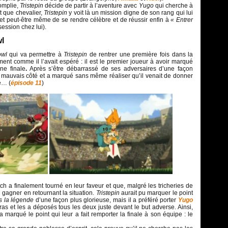
omplie,
Tristepin
décide de partir à l’aventure avec
Yugo
qui cherche à
nt que chevalier,
Tristepin
y voit là un mission digne de son rang qui lui
r et peut-être même de se rendre célèbre et de réussir enfin à
« Entrer
ession chez lui).
l
owl
qui va permettre à
Tristepin
de rentrer une première fois dans la
nt comme il l’avait espéré : il est le premier joueur à avoir marqué
ne finale
.
Après s’être débarrassé de ses adversaires d’une façon
u mauvais côté et a marqué sans même réaliser qu’il venait de donner
e… (
épisode 11
)
 a finalement tourné en leur faveur et que, malgré les tricheries de
u gagner en retournant la situation.
Tristepin
aurait pu marquer le point
s la légende
d’une façon plus glorieuse, mais il a préféré porter
Yugo
as et les a déposés tous les deux juste devant le but adverse. Ainsi,
a marqué le point qui leur a fait remporter la finale à son équipe : le