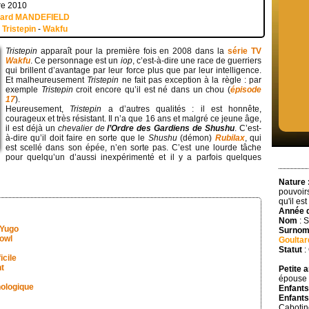
re 2010
uard MANDEFIELD
-
Tristepin
-
Wakfu
Tristepin
apparaît pour la première fois en 2008 dans la
série TV
Wakfu
. Ce personnage est un
iop
, c’est-à-dire une race de guerriers
qui brillent d’avantage par leur force plus que par leur intelligence.
Et malheureusement
Tristepin
ne fait pas exception à la règle : par
exemple
Tristepin
croit encore qu’il est né dans un chou (
épisode
17
).
Heureusement,
Tristepin
a d’autres qualités : il est honnête,
courageux et très résistant. Il n’a que 16 ans et malgré ce jeune âge,
il est déjà un
chevalier de
l’Ordre des Gardiens de Shushu
. C’est-
à-dire qu’il doit faire en sorte que le
Shushu
(démon)
Rubilax
, qui
est scellé dans son épée, n’en sorte pas. C’est une lourde tâche
pour quelqu’un d’aussi inexpérimenté et il y a parfois quelques
Nature 
pouvoir
qu'il est
Année 
Nom
: S
 Yugo
Surno
owl
Goulta
Statut
:
icile
t
Petite 
épouse à
hologique
Enfants
Enfants 
Cabotin