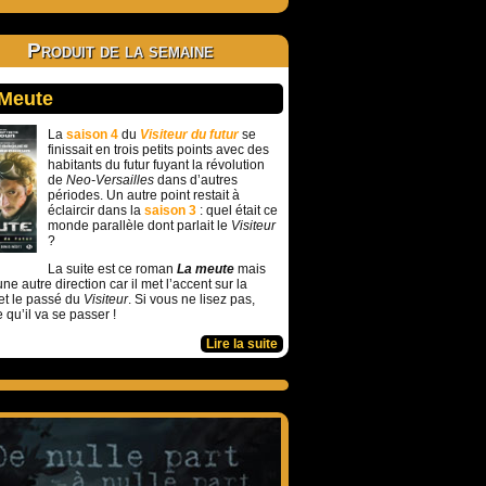
Produit de la semaine
 Meute
La
saison 4
du
Visiteur du futur
se
finissait en trois petits points avec des
habitants du futur fuyant la révolution
de
Neo-Versailles
dans d’autres
périodes. Un autre point restait à
éclaircir dans la
saison 3
: quel était ce
monde parallèle dont parlait le
Visiteur
?
La suite est ce roman
La meute
mais
ne autre direction car il met l’accent sur la
et le passé du
Visiteur
. Si vous ne lisez pas,
e qu’il va se passer !
Lire la suite