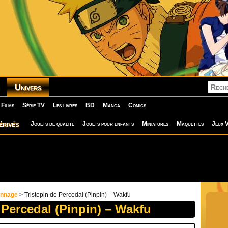
Univers
Films
Série TV
Les livres
BD
Manga
Comics
érivés
Jouets de qualité
Jouets pour enfants
Miniatures
Maquettes
Jeux V
onnage
> Tristepin de Percedal (Pinpin) – Wakfu
 Percedal (Pinpin) – Wakfu