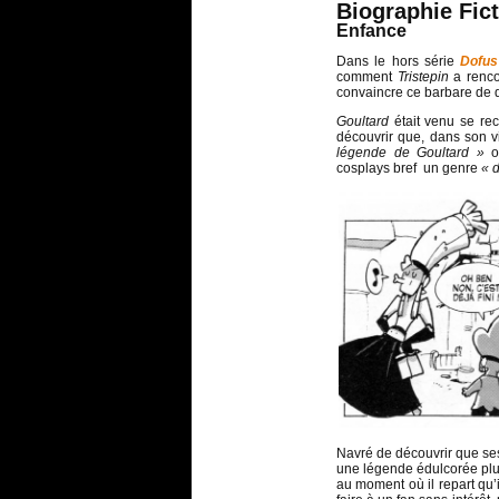
Biographie Fict
Enfance
Dans le hors série
Dofus
comment
Tristepin
a renc
convaincre ce barbare de d
Goultard
était venu se rec
découvrir que, dans son vi
légende de Goultard »
où
cosplays bref un genre
« 
Navré de découvrir que s
une légende édulcorée plut
au moment où il repart qu