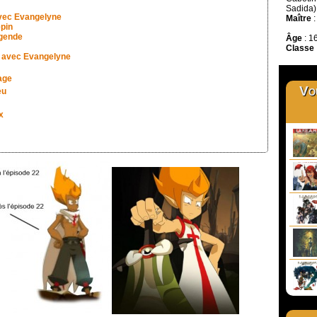
Sadida)
avec Evangelyne
Maître
epin
égende
Âge
: 1
Classe
e avec Evangelyne
age
Vou
eu
x