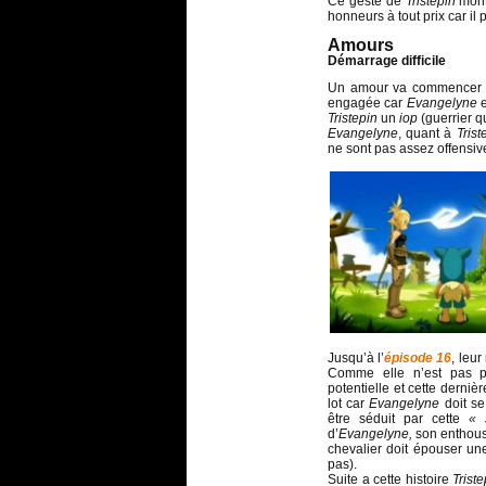
Ce geste de
Tristepin
mont
honneurs à tout prix car il 
Amours
Démarrage difficile
Un amour va commencer à
engagée car
Evangelyne
Tristepin
un
iop
(guerrier q
Evangelyne
, quant à
Tris
ne sont pas assez offensives
Jusqu’à l’
épisode 16
, leu
Comme elle n’est pas p
potentielle et cette derniè
lot car
Evangelyne
doit s
être séduit par cette
« 
d’
Evangelyne,
son enthou
chevalier doit épouser un
pas).
Suite a cette histoire
Trist