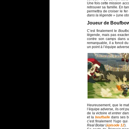
Une fois cette mission acc
retrouver sa famille. En ta
permettra de croiser le fe
dans la légende »
(une obs
Joueur de Boufbow
C’est finalement le
Boufb
légende, mais pas exacteme
contre son camps dans u
remarquable, il a foncé d
un point à l’équipe advers
Heureusement, que le match
l’équipe adverse, ils ont p
de la victoire et
entrer dan
et la
boufballe
dans ses br
c’est finalement
Yugo
qui 
Real Boitar
(
épisode 12
).