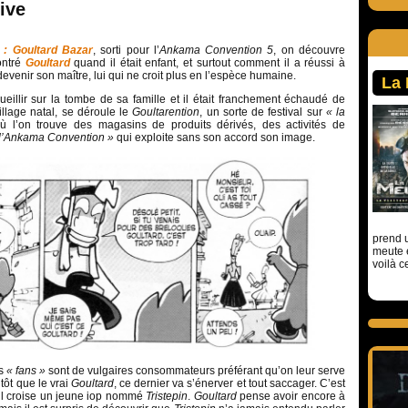
ive
 : Goultard Bazar
, sorti pour l’
Ankama Convention 5
, on découvre
ontré
Goultard
quand il était enfant, et surtout comment il a réussi à
evenir son maître, lui qui ne croit plus en l’espèce humaine.
La
ueillir sur la tombe de sa famille et il était franchement échaudé de
llage natal, se déroule le
Goultarention
, un sorte de festival sur
« la
 l’on trouve des magasins de produits dérivés, des activités de
d’Ankama Convention »
qui exploite sans son accord son image.
prend u
meute 
voilà c
es
« fans »
sont de vulgaires consommateurs préférant qu’on leur serve
ôt que le vrai
Goultard
, ce dernier va s’énerver et tout saccager. C’est
’il croise un jeune iop nommé
Tristepin
.
Goultard
pense avoir encore à