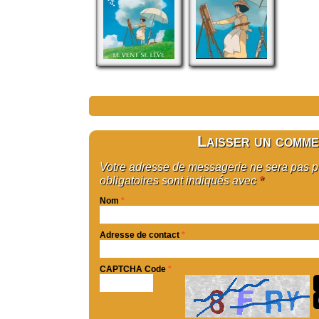
Laisser un comme
Votre adresse de messagerie ne sera pas 
obligatoires sont indiqués avec
*
Nom
*
Adresse de contact
*
CAPTCHA Code
*