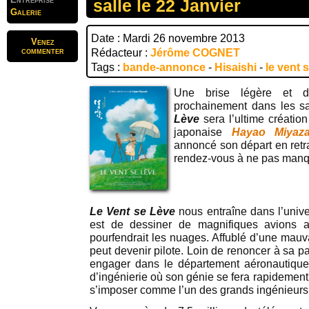
salle le 22 Janvier
Galerie
Date : Mardi 26 novembre 2013
Venez
commenter
Rédacteur :
Jérôme COGNET
Tags :
bande-annonce
-
Hisaishi
-
le vent 
Une brise légère et d
prochainement dans les s
Lève
sera l’ultime créatio
japonaise
Hayao Miyaza
annoncé son départ en retr
rendez-vous à ne pas manq
Le Vent se Lève
nous entraîne dans l’univ
est de dessiner de magnifiques avions 
pourfendrait les nuages. Affublé d’une mau
peut devenir pilote. Loin de renoncer à sa p
engager dans le département aéronautique 
d’ingénierie où son génie se fera rapidement
s’imposer comme l’un des grands ingénieur