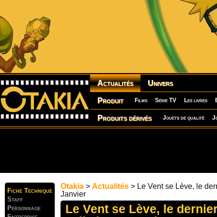
Actualités
Univers
Produit
Films
Série TV
Les livres
Produits dérivés
Jouets de qualité
J
Otakia
>
Actualités
> Le Vent se Lève, le dern
Fiche Technique
Janvier
Staff
Le Vent se Lève, le dernie
Personnage
Entreprise