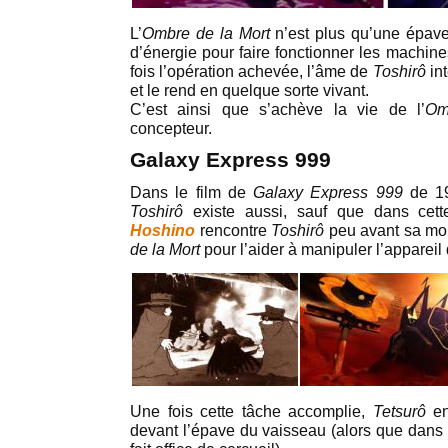
L’
Ombre de la Mort
n’est plus qu’une épave 
d’énergie pour faire fonctionner les machin
fois l’opération achevée, l’âme de
Toshirô
int
et le rend en quelque sorte vivant.
C’est ainsi que s’achève la vie de l’
Om
concepteur.
Galaxy Express 999
Dans le film de
Galaxy Express 999
de 19
Toshirô
existe aussi, sauf que dans cett
Hoshino
rencontre
Toshirô
peu avant sa mort.
de la Mort
pour l’aider à manipuler l’appareil 
Une fois cette tâche accomplie,
Tetsurô
en
devant l’épave du vaisseau (alors que dans l