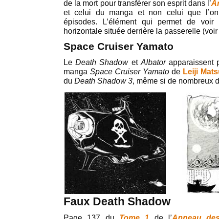
de la mort pour transférer son esprit dans l’
A
et celui du manga et non celui que l’o
épisodes. L’élément qui permet de voir 
horizontale située derrière la passerelle (voi
Space Cruiser Yamato
Le
Death Shadow
et
Albator
apparaissent p
manga
Space Cruiser Yamato
de
Leiji Mat
du
Death Shadow 3
, même si de nombreux dét
Faux Death Shadow
Page 137 du
Tome 1
de l’
Anneau des