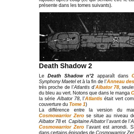
présente dans les tomes suivants).
Death Shadow 2
Le
Death Shadow n°2
apparaît dans
Synphony Maetel
et à la fin de l’
Anneau des
très proche de l’
Atlantis
d’
Albator 78
, seul
du bleu au vert. Notons que dans le manga
C
la série
Albator 78
, l’
Atlantis
était vert c
couverture du
Tome 1
)
La différence entre la version du 
Cosmowarrior Zero
se situe au niveau d
Albator 78
et
Capitaine Albator
l’avant de l’
A
Cosmowarrior Zero
l’avant est arrondi.
dans certains épisodes de
Cosmowarrior Zer