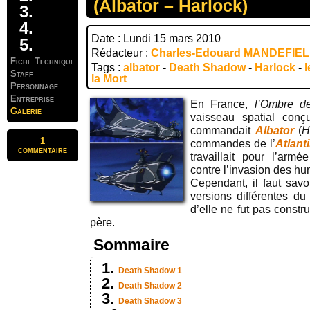
(Albator – Harlock)
Date : Lundi 15 mars 2010
Rédacteur :
Charles-Edouard MANDEFIE
Fiche Technique
Tags :
albator
-
Death Shadow
-
Harlock
-
l
Staff
la Mort
Personnage
Entreprise
En France,
l’Ombre de
Galerie
vaisseau spatial con
commandait
Albator
(
H
1
commandes de l’
Atlant
commentaire
travaillait pour l’armée
contre l’invasion des h
Cependant, il faut savoir
versions différentes d
d’elle ne fut pas constr
père.
Sommaire
Death Shadow 1
Death Shadow 2
Death Shadow 3