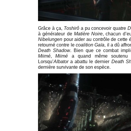
Grâce à ça,
Toshirô
a pu concevoir quatre
D
à générateur de
Matière Noire
, chacun d’e
Nibelungen
pour aider au contrôle de cette
retourné contre le
coalition Gaïa
, il a dû affr
Death Shadow
. Bien que ce combat impli
Miimé
,
Miimé
a quand même souten
Lorsqu’
Albator
a abattu le dernier
Death Sh
dernière survivante de son espèce.