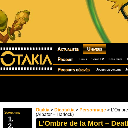
Actualités
Univers
Produit
Films
Série TV
Les livres
Produits dérivés
Jouets de qualité
J
Otakia
>
Dicotakia
>
Personnage
> L’Ombre
Sommaire
(Albator – Harlock)
L’Ombre de la Mort – Dea