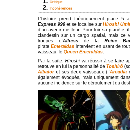
Critique
Incohérences
L’histoire prend théoriquement place 5
Express 999
et se focalise sur
Hiroshi
Umi
d’un avenir meilleur. Pour fuir sa planète
clandestin sur un cargo spatial, mais ce 
troupes d’
Alfress
de la
Reine Bar
pirate
Emeraldas
intervient en usant de tou
vaisseau, le
Queen Emeraldas
.
Par la suite,
Hiroshi
va réussir à se faire ap
retrouve en lui la personnalité de
Toshirô
(so
Albator
et ses deux vaisseaux (l’
Arcadia
e
également évoqués, mais uniquement dan
aucune incidence sur le déroulement du dest