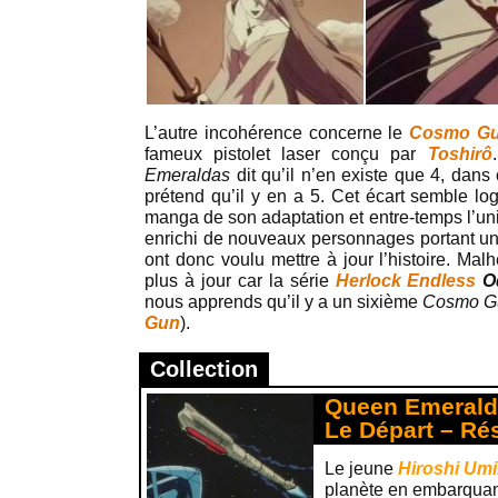
L’autre incohérence concerne le
Cosmo G
fameux pistolet laser conçu par
Toshirô
Emeraldas
dit qu’il n’en existe que 4, dans
prétend qu’il y en a 5. Cet écart semble lo
manga de son adaptation et entre-temps l’uni
enrichi de nouveaux personnages portant u
ont donc voulu mettre à jour l’histoire. Mal
plus à jour car la série
Herlock Endless
O
nous apprends qu’il y a un sixième
Cosmo G
Gun
).
Collection
Queen Emeralda
Le Départ – R
Le jeune
Hiroshi Um
planète en embarqua