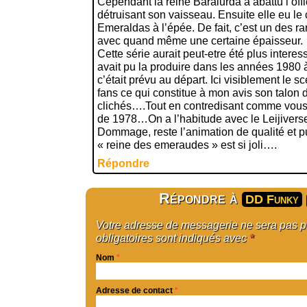
Cependant la reine Baralurda a abattu l’offi
détruisant son vaisseau. Ensuite elle eu le 
Emeraldas à l’épée. De fait, c’est un des r
avec quand même une certaine épaisseur.
Cette série aurait peut-etre été plus interes
avait pu la produire dans les années 1980
c’était prévu au départ. Ici visiblement le s
fans ce qui constitue à mon avis son talon d
clichés….Tout en contredisant comme vous 
de 1978…On a l’habitude avec le Leijivers
Dommage, reste l’animation de qualité et p
« reine des emeraudes » est si joli….
Répondre
Répondre à
DD Funky
Votre adresse de messagerie ne sera pas 
obligatoires sont indiqués avec
*
Nom
*
Adresse de contact
*