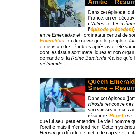
Amitié – Résu
Dans cet épisode, qui 
France, on en découvr
d’
Alfress
et les
métan
l’
épisode précédent
entre
Emerladas
et l’ordinateur central de s
Emeraldas
, on découvre que le peuple d’
Alf
dimension des ténèbres après avoir été vain
dont les tissus sont métalliques et non orga
demande si la
Reine Baralurda
réalise qu’el
métanoïdes
.
Queen Emeralda
Sirène – Résu
Dans cet épisode (jama
Hiroshi
rencontre des 
son vaisseau, mais au
résoudre,
Hiroshi
se f
que lui seul peut entendre. Le vieil homme 
l'oreille mais il n’entend rien. Cette mystéri
Hiroshi
qui décide de mettre le cap vers la p