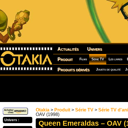
Actualités
Univers
Produit
Films
Série TV
Les livres
Produits dérivés
Jouets de qualité
J
Otakia
>
Produit
>
Série TV
>
Série TV d'an
OAV (1998)
Univers :
Queen Emeraldas – OAV (