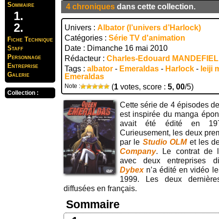
Sommaire
4 chroniques
dans cette collection.
Univers :
Albator (l’univers d’Harlock)
Catégories :
Série TV d'animation
Fiche Technique
Date : Dimanche 16 mai 2010
Staff
Personnage
Rédacteur :
Charles-Edouard MANDEFIE
Entreprise
Tags :
albator
-
Emeraldas
-
Harlock
-
leij
Galerie
Emeraldas
Note :
(
1
votes, score :
5, 00
/5)
Collection :
Cette série de 4 épisodes d
est inspirée du manga ép
avait été édité en 19
Curieusement, les deux prem
par le
Studio OLM
et les d
Company
. Le contrat de 
avec deux entreprises diff
Dybex
n’a édité en vidéo l
1999. Les deux dernières
diffusées en français.
Sommaire