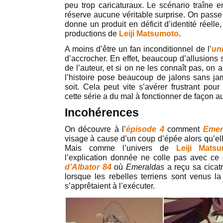
peu trop caricaturaux. Le scénario traîne e
réserve aucune véritable surprise. On passe 
donne un produit en déficit d’identité réelle
productions de
Leiji Matsumoto
.
A moins d’être un fan inconditionnel de l’
uni
d’accrocher. En effet, beaucoup d’allusions 
de l’auteur, et si on ne les connaît pas, on
l’histoire pose beaucoup de jalons sans j
soit. Cela peut vite s’avérer frustrant pou
cette série a du mal à fonctionner de façon 
Incohérences
On découvre à l’
épisode 4
comment
Emer
visage à cause d’un coup d’épée alors qu’ell
Mais comme l’univers de
Leiji Mats
l’explication donnée ne colle pas avec ce
d’Albator 84
où
Emeraldas
a reçu sa cicatr
lorsque les rebelles terriens sont venus l
s’apprêtaient à l’exécuter.