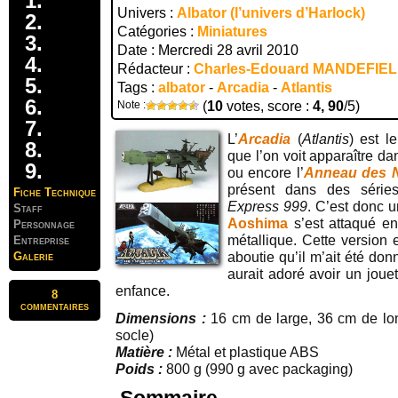
Univers :
Albator (l’univers d’Harlock)
Catégories :
Miniatures
Date : Mercredi 28 avril 2010
Rédacteur :
Charles-Edouard MANDEFIE
Tags :
albator
-
Arcadia
-
Atlantis
Note :
(
10
votes, score :
4, 90
/5)
L’
Arcadia
(
Atlantis
) est l
que l’on voit apparaître d
ou encore l’
Anneau des 
présent dans des sér
Fiche Technique
Express 999
. C’est donc 
Staff
Aoshima
s’est attaqué en
Personnage
métallique. Cette version
Entreprise
Galerie
aboutie qu’il m’ait été don
aurait adoré avoir un joue
enfance.
8
commentaires
Dimensions :
16 cm de large, 36 cm de lon
socle)
Matière :
Métal et plastique ABS
Poids :
800 g (990 g avec packaging)