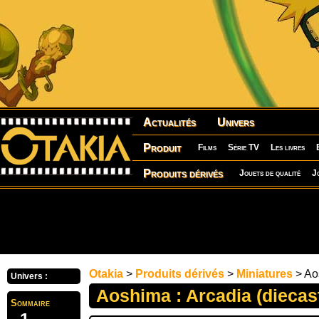
Actualités
Univers
Produit
Films
Série TV
Les livres
Produits dérivés
Jouets de qualité
J
Otakia
>
Produits dérivés
>
Miniatures
> Aos
Univers :
Aoshima : Arcadia (diecas
Sommaire