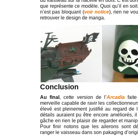
du vaisseau sur la nacelle en bois. C’est don
que représente ce modèle. Quoi qu’il en soi
n’est pas bloquant (
voir notice
), rien ne v
retrouver le design de manga.
Conclusion
Au final
, cette version de l’
Arcadia
faite
merveille capable de ravir les collectionneur
élevé est pleinement justifié au regard de 
détails auraient pu être encore améliorés, i
gâche en rien le plaisir de regarder et manipu
Pour finir notons que les ailerons sont d
ranger le vaisseau dans son pakaging d’orig