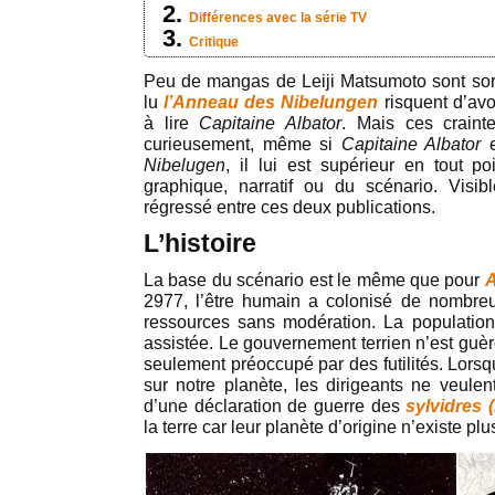
Différences avec la série TV
Critique
Peu de mangas de Leiji Matsumoto sont sort
lu
l’Anneau des Nibelungen
risquent d’avo
à lire
Capitaine Albator
. Mais ces crainte
curieusement, même si
Capitaine Albator
Nibelugen
, il lui est supérieur en tout po
graphique, narratif ou du scénario. Vis
régressé entre ces deux publications.
L’histoire
La base du scénario est le même que pour
A
2977, l’être humain a colonisé de nombreus
ressources sans modération. La populatio
assistée. Le gouvernement terrien n’est guèr
seulement préoccupé par des futilités. Lors
sur notre planète, les dirigeants ne veulent
d’une déclaration de guerre des
sylvidres 
la terre car leur planète d’origine n’existe plu