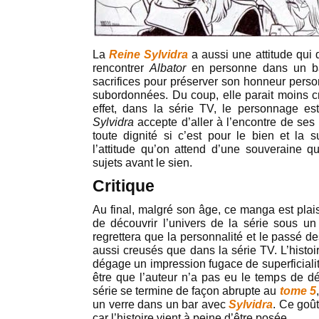
La
Reine Sylvidra
a aussi une attitude qui 
rencontrer
Albator
en personne dans un bar
sacrifices pour préserver son honneur person
subordonnées. Du coup, elle parait moins c
effet, dans la série TV, le personnage es
Sylvidra
accepte d’aller à l’encontre de ses
toute dignité si c’est pour le bien et la 
l’attitude qu’on attend d’une souveraine qu
sujets avant le sien.
Critique
Au final, malgré son âge, ce manga est plais
de découvrir l’univers de la série sous u
regrettera que la personnalité et le passé 
aussi creusés que dans la série TV. L’histoir
dégage un impression fugace de superficialit
être que l’auteur n’a pas eu le temps de dé
série se termine de façon abrupte au
tome 5
un verre dans un bar avec
Sylvidra
. Ce goû
car l’histoire vient à peine d’être posée.