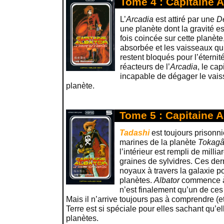
Tome 4 : Capitaine A
L’
Arcadia
est attiré par une
D
une planète dont la gravité e
fois coincée sur cette planète,
absorbée et les vaisseaux qui 
restent bloqués pour l’éterni
réacteurs de l’
Arcadia
, le ca
incapable de dégager le vaiss
planète.
Tome 5 : Capitaine A
Tadashi
est toujours prisonn
marines de la planète
Tokag
l’intérieur est rempli de mill
graines de sylvidres. Ces de
noyaux à travers la galaxie p
planètes.
Albator
commence à 
n’est finalement qu’un de ces 
Mais il n’arrive toujours pas à comprendre (e
Terre est si spéciale pour elles sachant qu’el
planètes.