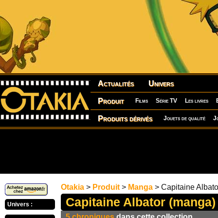
Actualités
Univers
Produit
Films
Série TV
Les livres
Produits dérivés
Jouets de qualité
J
Otakia
>
Produit
>
Manga
> Capitaine Albat
Capitaine Albator (manga)
Univers :
5 chroniques
dans cette collection.