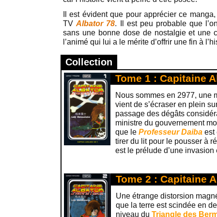
Il est évident que pour apprécier ce manga, i
TV
Albator 78
. Il est peu probable que l’
sans une bonne dose de nostalgie et une 
l’animé qui lui a le mérite d’offrir une fin à l’
Collection
Tome 1 : Capitaine A
Nous sommes en 2977, une m
vient de s’écraser en plein 
passage des dégâts considéra
ministre du gouvernement mon
que le
Professeur Daiba
est 
tirer du lit pour le pousser à r
est le prélude d’une invasion 
Tome 2 : Capitaine A
Une étrange distorsion magné
que la terre est scindée en d
niveau du
Triangle des Ber