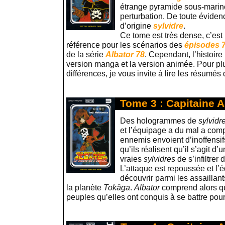
étrange pyramide sous-marine 
perturbation. De toute éviden
d’origine
sylvidre
.
Ce tome est très dense, c’est 
référence pour les scénarios des
épisodes 
de la série
Albator 78
. Cependant, l’histoire
version manga et la version animée. Pour plu
différences, je vous invite à lire les résumés
Tome 3 : Capitaine A
Des hologrammes de
sylvidr
et l’équipage a du mal a com
ennemis envoient d’inoffensif
qu’ils réalisent qu’il s’agit d
vraies
sylvidres
de s’infiltrer
L’attaque est repoussée et l’
découvrir parmi les assaillan
la planète
Tokâga
.
Albator
comprend alors q
peuples qu’elles ont conquis à se battre pour