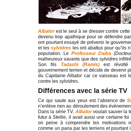
Albator
est le seul à se dresser contre cett
devenu trop apathique pour se défendre pa
ont pourtant essayé de prévenir le gouvernem
et les
sylvidres
les ont abattus pour qu’ils n’
population. Le
Professeur Daiba
(Docteu
malheureux savants que des
sylvidres
infilt
Son fils
Tadashi (Ramis)
est révolté 
gouvernement terrien et décide de devenir pir
du
Capitaine Albator
car ce vaisseau est le
contre les
sylvidres
.
Différences avec la série TV
Ce qui saute aux yeux est l’absence de
St
n’enlève rien au déroulement des évènements
Dans la série TV,
Albator
voulait sauver la t
futur à
Stellie
, il avait aussi une certaine f
on peine à comprendre les motivations ré
comme un paria par les terriens et pourtant i