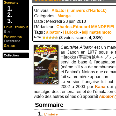
Sommaire
Univers :
Albator (l’univers d’Harlock)
Catégories :
Manga
Date : Mercredi 23 juin 2010
Rédacteur :
Charles-Edouard MANDEFIE
Fiche Technique
Staff
Tags :
albator
-
Harlock
-
leiji matsumoto
Personnage
Note :
(
3
votes, score :
4, 33
/5)
Entreprise
Galerie
Capitaine Albator
est un man
au Japon en 1977 sous le t
Collection :
Hârokku
(宇宙海賊キャプテンハーロッ
servi de base à l’adaptatio
(même s’il y a de nombreuse
et l’animé). Notons que ce ma
fait sa première apparition.
La version française fut pub
2002 à 2003 par
Kana
qui p
nostalgie des trentenaires et de l’émulation c
vidéo des autres séries où apparaît
Albator 
Sommaire
L’histoire