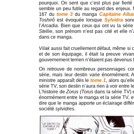
pourquoi. On sent que c’est plus par fierté
semble un peu futile au regard des enjeux. 
167 du
tome 3
du manga
Capitaine Alba
Toshirô
est évoquée lorsque
Sylvidra
sond
l’
Arcadia
. Bien que ceux qui ont vu la série
Stellie
, son prénom n’est pas cité et elle 
dans ce manga.
Vilak
aussi fait cruellement défaut, même si c
et de son équipage, il était la preuve viv
gouvernement terrien n’étaient pas devenus 
On retrouve de nombreux personnages co
série, mais leur destin varie énormément. A
ministre apparaît dès le
tome 1
, alors qu’ell
série TV, son destin n’aura rien à voir entre 
L’histoire de
Zorus (Torus
dans la série TV) e
énormément entre le manga et la série TV, e
dire que le manga apporte un éclairage différ
société
sylvidres
.