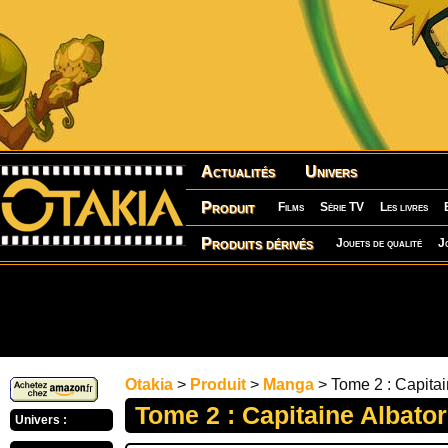
Actualités
Univers
Produit
Films
Série TV
Les livres
Produits dérivés
Jouets de qualité
J
Otakia
>
Produit
>
Manga
> Tome 2 : Capitai
Tome 2 : Capitaine Albator
Univers :