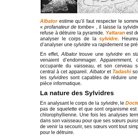
Albator
estime qu’il faut respecter le somm
«
profanateur de tombe
« , il laisse la sylv
refuse à détruire la pyramide.
Yattaran
est d
analyser le corps de la
sylvidre
. Heureu
d’analyser une
sylvidre
va rapidement se pré
En effet,
Albator
trouve une
sylvidre
en sta
venaient d’endommager. Apparemment, 
occupante du vaisseau, et son cerveau ser
central à cet appareil.
Albator
et
Tadashi
so
les
sylvidres
sont capables de réduire une 
pièce informatique.
La nature des Sylvidres
En analysant le corps de la
sylvidre
, le
Doct
pas de squelette et que sont organisme est 
chlorophyllienne. Une fois les analyses ter
dans son vaisseau pour que ses sœurs puisse
de venir la secourir, ses sœurs vont tout sim
pour le détruire.