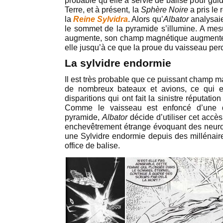
probable qu’elle a servie de balise pour gui
Terre, et à présent, la
Sphère Noire
a pris le 
la
Reine Sylvidra
. Alors qu’
Albator
analysaie
le sommet de la pyramide s’illumine. A mesu
augmente, son champ magnétique augmente au
elle jusqu’à ce que la proue du vaisseau per
La sylvidre endormie
Il est très probable que ce puissant champ mag
de nombreux bateaux et avions, ce qui ex
disparitions qui ont fait la sinistre réputatio
Comme le vaisseau est enfoncé d’une 
pyramide,
Albator
décide d’utiliser cet accès 
enchevêtrement étrange évoquant des neuro
une Sylvidre endormie depuis des millénaire
office de balise.