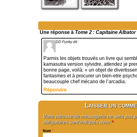
Une réponse à
Tome 2 : Capitaine Albator
DD Funky
dit :
Parmis les objets trouvés un livre qui semb
kamasutra version sylvidre, attendez je pre
bonne page, voilà: « un objet de divertisse
fantasmes et à procurer un bien-etre psych
beaucouple chef mécano de l’arcadia.
Répondre
Laisser un comme
Votre adresse de messagerie ne sera pas 
obligatoires sont indiqués avec
*
Nom
*