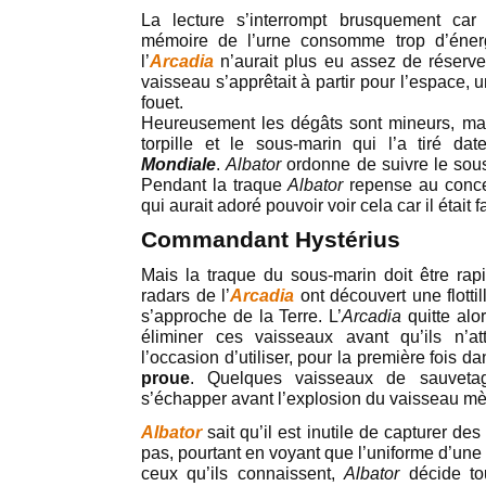
La lecture s’interrompt brusquement car
mémoire de l’urne consomme trop d’énergi
l’
Arcadia
n’aurait plus eu assez de réserve
vaisseau s’apprêtait à partir pour l’espace, u
fouet.
Heureusement les dégâts sont mineurs, m
torpille et le sous-marin qui l’a tiré da
Mondiale
.
Albator
ordonne de suivre le sous
Pendant la traque
Albator
repense au conce
qui aurait adoré pouvoir voir cela car il était
Commandant Hystérius
Mais la traque du sous-marin doit être ra
radars de l’
Arcadia
ont découvert une flotti
s’approche de la Terre. L’
Arcadia
quitte alo
éliminer ces vaisseaux avant qu’ils n’att
l’occasion d’utiliser, pour la première fois 
proue
. Quelques vaisseaux de sauveta
s’échapper avant l’explosion du vaisseau mè
Albator
sait qu’il est inutile de capturer de
pas, pourtant en voyant que l’uniforme d’un
ceux qu’ils connaissent,
Albator
décide to