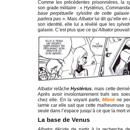
Comme les précédentes prisonnières, la
s
son grade militaire : «
Hystérius, Commandan
base perpétuelle sylvidre de cette galaxie
parlera pas
». Mais
Albator
lui dit qu’elle en 
son identité, elle lui a révélé que les
sylvid
galaxie. C’est plus que ce qu’
Albator
pouvait
Albator
relâche
Hystérius
, mais cette derniè
Après avoir involontairement trahi ses soeu
chez elle. En la voyant partir,
Miimé
ne peu
larme car elle sait que cette malheureuse
sy
seule dans l’espace jusqu’à ce que la mort v
La base de Venus
Albator
décide de partir à la recherche 