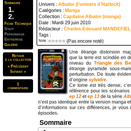
Sommaire
Univers :
Albator (l’univers d’Harlock)
Catégories :
Manga
Collection :
Capitaine Albator (manga)
Date : Mardi 29 juin 2010
Fiche Technique
Rédacteur :
Charles-Edouard MANDEFIE
Staff
Personnage
Tags :
Entreprise
Note :
(Pas encore noté)
Galerie
Une étrange distorsion mag
Retour
que la terre est scindée en 
à la collection
niveau du
Triangle des B
« Précédent
étrange pyramide sous-marin
Suivant »
perturbation. De toute évide
d’origine
sylvidre
.
1
Ce tome est très dense, c’es
commentaire
référence pour les scénario
ep 12
et
ep 13
de la série
Alb
n’est pas identique entre la version manga e
d’informations sur ces différences, je vous 
épisodes.
Sommaire