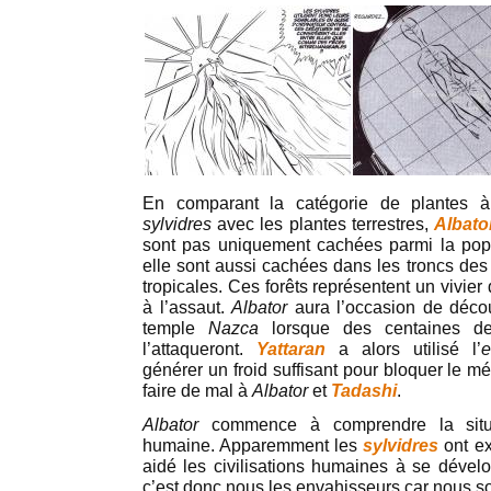
En comparant la catégorie de plantes à 
sylvidres
avec les plantes terrestres,
Albato
sont pas uniquement cachées parmi la pop
elle sont aussi cachées dans les troncs des
tropicales. Ces forêts représentent un vivier
à l’assaut.
Albator
aura l’occasion de découv
temple
Nazca
lorsque des centaines 
l’attaqueront.
Yattaran
a alors utilisé l’
e
générer un froid suffisant pour bloquer le 
faire de mal à
Albator
et
Tadashi
.
Albator
commence à comprendre la situa
humaine. Apparemment les
sylvidres
ont ex
aidé les civilisations humaines à se dévelo
c’est donc nous les envahisseurs car nous s