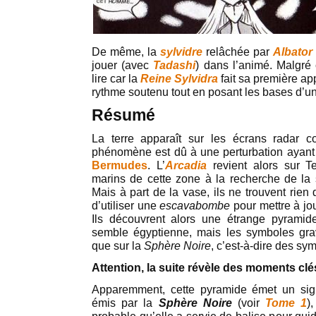
De même, la
sylvidre
relâchée par
Albator
jouer (avec
Tadashi
) dans l’animé. Malgré 
lire car la
Reine Sylvidra
fait sa première app
rythme soutenu tout en posant les bases d’un
Résumé
La terre apparaît sur les écrans radar
phénomène est dû à une perturbation ayant 
Bermudes
. L’
Arcadia
revient alors sur Te
marins de cette zone à la recherche de la s
Mais à part de la vase, ils ne trouvent rien 
d’utiliser une
escavabombe
pour mettre à jou
Ils découvrent alors une étrange pyramide
semble égyptienne, mais les symboles gr
que sur la
Sphère Noire
, c’est-à-dire des s
Attention, la suite révèle des moments clés
Apparemment, cette pyramide émet un signa
émis par la
Sphère Noire
(voir
Tome 1
)