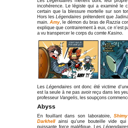
Les
Légendaires
mènent donc leur propre
incohérence. Le légiste qui a examiné le
certain que la blessure mortelle sur son to
Hors les
Légendaires
prétendent que Jadina
main.
Amy
, le démon du bras de
Razzia
con
explique que contrairement à eux, ce n’est 
a vu transpercer le corps du comte
Kasino
.
Les
Légendaires
ont donc été victime d’u
est la seule à ne pas avoir reçu dans les ye
professeur
Vangelis
, les soupçons commencen
Abyss
En fouillant dans son laboratoire,
Shimy
Darkhell
ainsi qu’une bouteille vide qu
puissante force maléfique. Les
Légendaire