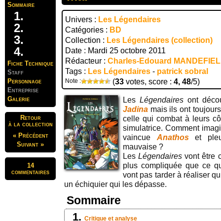
Sommaire
Univers :
Les Légendaires
Catégories :
BD
Collection :
Les Légendaires (collection)
Date : Mardi 25 octobre 2011
Rédacteur :
Charles-Edouard MANDEFIE
Fiche Technique
Tags :
Les Légendaires
-
patrick sobral
Staff
Personnage
Note :
(
33
votes, score :
4, 48
/5)
Entreprise
Galerie
Les
Légendaires
ont décou
Jadina
mais ils ont toujour
Retour
celle qui combat à leurs c
à la collection
simulatrice. Comment imagi
« Précédent
vaincue
Anathos
et pl
Suivant »
mauvaise ?
Les
Légendaires
vont être c
plus compliquée que ce qu’
14
commentaires
vont pas tarder à réaliser q
un échiquier qui les dépasse.
Sommaire
Critique et analyse