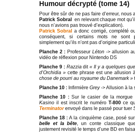
Humour décrypté (tome 14)
Pour être sûr de ne pas faire d’erreur, nous
Patrick Sobral
en relevant chaque mot qu’i
nous n’avions pas trouvé d’explication).
Patrick Sobral
a donc corrigé, complété ou
conséquent, si certains mots ne sont p
simplement qu’ils n’ont pas d’origine particul
Planche 2 :
Professeur
Léton
-> allusion 
vidéo de réflexion pour Nintendo DS
Planche 9 :
Razzia
dit
« Il y a quelques qu
d’Orchidia »
cette phrase est une allusion 
chose de pourri au royaume du Danemark »
Planche 10 :
Infirmière
Grey
-> Allusion à la
Planche 10 :
Sur le casier de la morgue 
Kasino
il est inscrit le numéro
T-800
ce qu
Terminator
envoyé dans le passé pour tuer
Planche 18 :
A la cinquième case, posé sur l
belle et la bête
, un conte classique qu
justement revisité le temps d’une BD en fais