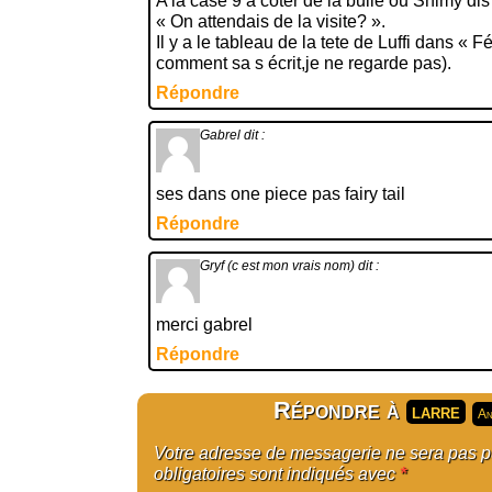
A la case 9 a coter de la bulle ou Shimy dis
« On attendais de la visite? ».
Il y a le tableau de la tete de Luffi dans « Fé
comment sa s écrit,je ne regarde pas).
Répondre
Gabrel
dit :
ses dans one piece pas fairy tail
Répondre
Gryf (c est mon vrais nom)
dit :
merci gabrel
Répondre
Répondre à
larre
An
Votre adresse de messagerie ne sera pas 
obligatoires sont indiqués avec
*