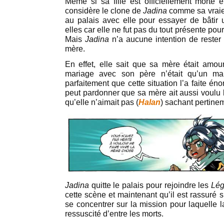
Même si sa fille est officiellement morte e
considère le clone de
Jadina
comme sa vraie 
au palais avec elle pour essayer de bâtir u
elles car elle ne fut pas du tout présente pou
Mais
Jadina
n’a aucune intention de rester 
mère.
En effet, elle sait que sa mère était amo
mariage avec son père n’était qu’un mar
parfaitement que cette situation l’a faite éno
peut pardonner que sa mère ait aussi voulu 
qu’elle n’aimait pas (
Halan
) sachant pertinemm
Jadina
quitte le palais pour rejoindre les
Lég
cette scène et maintenant qu’il est rassuré su
se concentrer sur la mission pour laquelle 
ressuscité d’entre les morts.