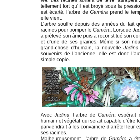
vie. Les racines sortent de terre, attrapent
tellement fort qu’il est broyé sous la press
est écarté, l’arbre de
Gaméra
prend le tem
elle vient.
L’arbre souffre depuis des années du fait 
racines pour pomper le
Gaméra
. Lorsque
Jad
a prélevé son âme puis a reconstitué son cor
et d’une de ses graines. Même si son nou
grand-chose d’humain, la nouvelle
Jadina
souvenirs de l’ancienne, elle est donc l’a
simple copie.
Avec
Jadina
, l’arbre de
Gaméra
espérait 
humain et végétal qui serait capable d’être l
parviendrait à les convaincre d’arrêter leur e
ses racines.
Malheureusement, l’arbre de
Gaméra
a été