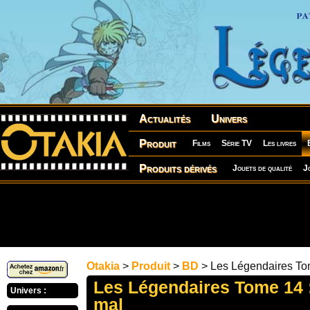
Actualités
Univers
Produit
Films
Série TV
Les livres
Produits dérivés
Jouets de qualité
J
Otakia
>
Produit
>
BD
> Les Légendaires Tom
Les Légendaires Tome 14 :
Univers :
mal