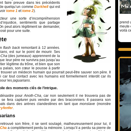
ent faire preuve dans les précédents
is de quelqu’un comme
Darkhell
qui est
voir
tome 1
et
tome 2
).
ecteur une sorte d’incompréhension
prend u
’injustice, sentiments que partage
meute 
 On peut alors légitiment se demander,
voilà c
 posé pour une suite.
ète
un
flash back
remontant à 12 années.
rians
, est sur le point de mourir. Ses
-Cha
(des jumeaux) apprennent de la
ue leur père ne survivra pas jusqu’au
itier légitime du trône, et bien que son
au palais, son cœur le pousse à partir
 trouver un médecin humain qui pourrait peut-être sauver son père. Il
loi car tout contact avec les humains est formellement interdit car ils
pour les
jaguarians
.
oile des moments clés de l’intrigue.
 désastre pour
Anoth-Cha
, car non seulement il ne trouvera pas de
 se fera capturer puis vendre par des braconniers. Il passera son
bats dans des arènes clandestines en tant que
monslave
(monstre
ryfenfer
.
uarians
retrouvé son frère, il se sent soulagé, malheureusement pour lui, il
-Cha
a complètement perdu la mémoire. Lorsqu’il a perdu sa pierre de