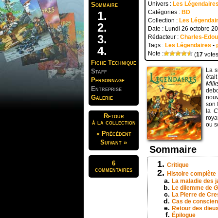
Univers :
Les Légendaire
Sommaire
Catégories :
BD
Collection :
Les Légendair
Date : Lundi 26 octobre 2
Rédacteur :
Charles-Edo
Tags :
Les Légendaires
-
Note :
(
17
votes
Fiche Technique
La s
Staff
étai
Personnage
Milk
Entreprise
debo
Galerie
nouv
son 
la
C
Retour
roy
à la collection
ou 
« Précédent
Suivant »
Sommaire
6
Critique
commentaires
Histoire complète
La maladie des 
Le dilemme de
G
La Pierre de Cre
Cas de conscie
Retour des dieu
Épilogue