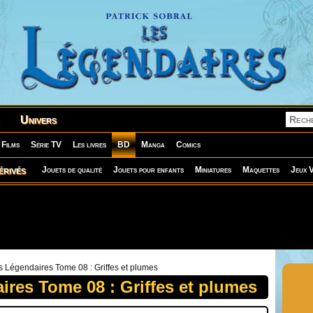
Univers
Films
Série TV
Les livres
BD
Manga
Comics
érivés
Jouets de qualité
Jouets pour enfants
Miniatures
Maquettes
Jeux V
 Légendaires Tome 08 : Griffes et plumes
ires Tome 08 : Griffes et plumes