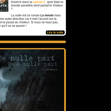
éclaircir dans la
saison 3
: quel était ce
monde parallèle dont parlait le
Visiteur
?
La suite est ce roman
La meute
mais
ne autre direction car il met l’accent sur la
et le passé du
Visiteur
. Si vous ne lisez pas,
e qu’il va se passer !
Lire la suite