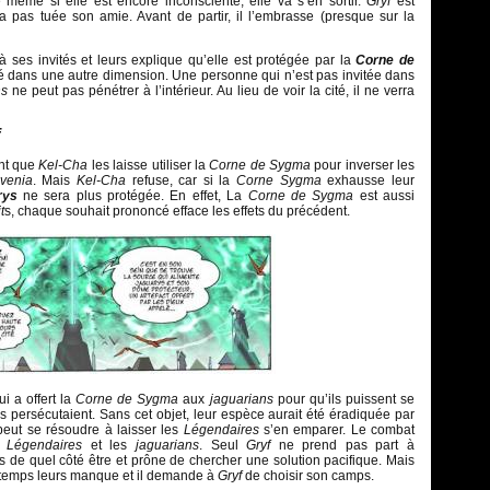
ême si elle est encore inconsciente, elle va s’en sortir.
Gryf
est
’a pas tuée son amie. Avant de partir, il l’embrasse (presque sur la
té à ses invités et leurs explique qu’elle est protégée par la
Corne de
té dans une autre dimension. Une personne qui n’est pas invitée dans
ns
ne peut pas pénétrer à l’intérieur. Au lieu de voir la cité, il ne verra
nt que
Kel-Cha
les laisse utiliser la
Corne de Sygma
pour inverser les
venia
. Mais
Kel-Cha
refuse, car si la
Corne Sygma
exhausse leur
rys
ne sera plus protégée. En effet, La
Corne de Sygma
est aussi
t
s, chaque souhait prononcé efface les effets du précédent.
i a offert la
Corne de Sygma
aux
jaguarians
pour qu’ils puissent se
 persécutaient. Sans cet objet, leur espèce aurait été éradiquée par
eut se résoudre à laisser les
Légendaires
s’en emparer. Le combat
Légendaires
et les
jaguarians
. Seul
Gryf
ne prend pas part à
pas de quel côté être et prône de chercher une solution pacifique. Mais
e temps leurs manque et il demande à
Gryf
de choisir son camps.