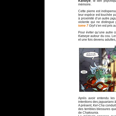
Katseye
, le lien psychiq
mémoire.
Cette pierre est indispen
leur espèce est touchée 
à proximité d’un autre
jag
violente qui ne distingue
tome 7
Gryf
s’en est pris 
Pour éviter qu’une autre c
Katseye
autour du cou. L
et une fois devenu adultes, 
Après avoir entendu les
intentions des
jaguarians
à
A présent,
Kel-Cha
conduit
des terribles blessures que
de
Chakounia
.