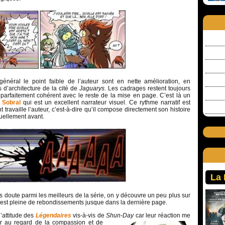
énéral le point faible de l’auteur sont en nette amélioration, en
s d’architecture de la cité de
Jaguarys
. Les cadrages restent toujours
parfaitement cohérent avec le reste de la mise en page. C’est là un
 Sobral
qui est un excellent narrateur visuel. Ce rythme narratif est
t travaille l’auteur, c’est-à-dire qu’il compose directement son histoire
tuellement avant.
La
ns doute parmi les meilleurs de la série, on y découvre un peu plus sur
re est pleine de rebondissements jusque dans la dernière page.
’attitude des
Légendaires
vis-à-vis de
Shun-Day
car leur
réaction me
r au regard de la compassion et de