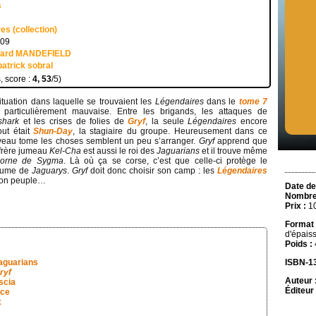
s
es (collection)
009
uard MANDEFIELD
patrick sobral
, score :
4, 53
/5)
ituation dans laquelle se trouvaient les
Légendaires
dans le
tome 7
t particulièrement mauvaise. Entre les brigands, les attaques de
shark
et les crises de folies de
Gryf
, la seule
Légendaires
encore
ut était
Shun-Day
, la stagiaire du groupe. Heureusement dans ce
eau tome les choses semblent un peu s’arranger.
Gryf
apprend que
frère jumeau
Kel-Cha
est aussi le roi des
Jaguarians
et il trouve même
orne de Sygma
. Là où ça se corse, c’est que celle-ci protège le
aume de
Jaguarys
.
Gryf
doit donc choisir son camp : les
Légendaires
son peuple…
Date de
Nombre
Prix :
10
Format 
d'épais
Poids :
jaguarians
ISBN-13
ryf
Auteur 
scia
Éditeur 
nce
x