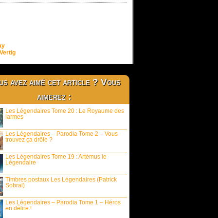
ay
Vertig
s avez aimé cet article ? Vous
aimerez :
Les Légendaires Tome 20 : Le Royaume des
larmes
Les Légendaires – Parodia Tome 2 – Vous
trouvez ça drôle ?
Les Légendaires Tome 19 : Artémus le
Légendaire
Timbres postaux Les Légendaires (Patrick
Sobral)
Les Légendaires – Parodia Tome 1 – Héros
en délire !