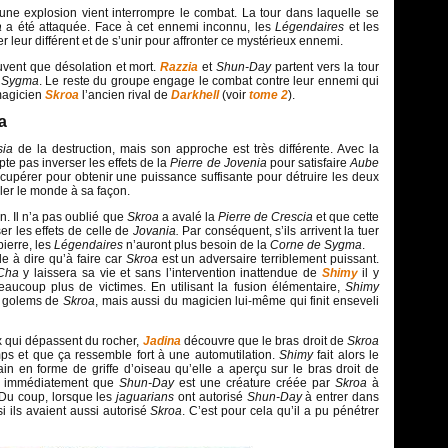
 une explosion vient interrompre le combat. La tour dans laquelle se
a
a été attaquée. Face à cet ennemi inconnu, les
Légendaires
et les
r leur différent et de s’unir pour affronter ce mystérieux ennemi.
ouvent que désolation et mort.
Razzia
et
Shun-Day
partent vers la tour
 Sygma
. Le reste du groupe engage le combat contre leur ennemi qui
 magicien
Skroa
l’ancien rival de
Darkhell
(voir
tome 2
).
a
sia
de la destruction, mais son approche est très différente. Avec la
te pas inverser les effets de la
Pierre de Jovenia
pour satisfaire
Aube
 récupérer pour obtenir une puissance suffisante pour détruire les deux
eler le monde à sa façon.
n. Il n’a pas oublié que
Skroa
a avalé la
Pierre de Crescia
et que cette
ser les effets de celle de
Jovania.
Par conséquent, s’ils arrivent la tuer
pierre, les
Légendaires
n’auront plus besoin de la
Corne de Sygma
.
ile à dire qu’à faire car
Skroa
est un adversaire terriblement puissant.
Cha
y laissera sa vie et sans l’intervention inattendue de
Shimy
il y
aucoup plus de victimes. En utilisant la fusion élémentaire,
Shimy
e golems de
Skroa
, mais aussi du magicien lui-même qui finit enseveli
 qui dépassent du rocher,
Jadina
découvre que le bras droit de
Skroa
mps et que ça ressemble fort à une automutilation.
Shimy
fait alors le
n en forme de griffe d’oiseau qu’elle a aperçu sur le bras droit de
d immédiatement que
Shun-Day
est une créature créée par
Skroa
à
 Du coup, lorsque les
jaguarians
ont autorisé
Shun-Day
à entrer dans
 ils avaient aussi autorisé
Skroa
. C’est pour cela qu’il a pu pénétrer