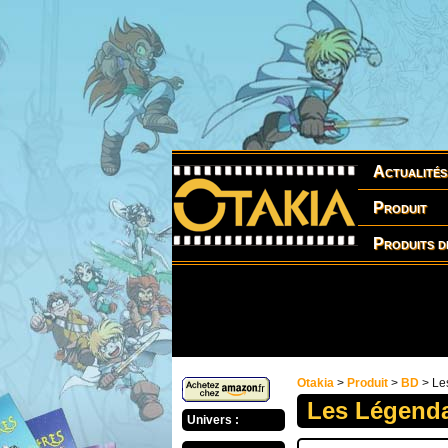
Actualités
Produit
Produits d
Otakia
>
Produit
>
BD
> Les
Les Légenda
Univers :