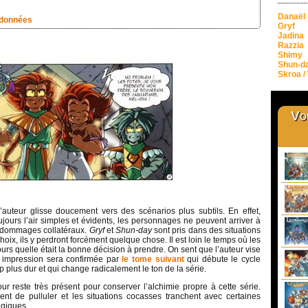
Danaël
ndonnées
Gryf
Jadina
Razzia
Shimy
Shun-d
Skroa / 
Vou
auteur glisse doucement vers des scénarios plus subtils. En effet,
jours l’air simples et évidents, les personnages ne peuvent arriver à
s dommages collatéraux.
Gryf
et
Shun-day
sont pris dans des situations
hoix, ils y perdront forcément quelque chose. Il est loin le temps où les
urs quelle était la bonne décision à prendre. On sent que l’auteur vise
te impression sera confirmée par
le tome suivant
qui débute le cycle
 plus dur et qui change radicalement le ton de la série.
 reste très présent pour conserver l’alchimie propre à cette série.
nt de pulluler et les situations cocasses tranchent avec certaines
agiques.