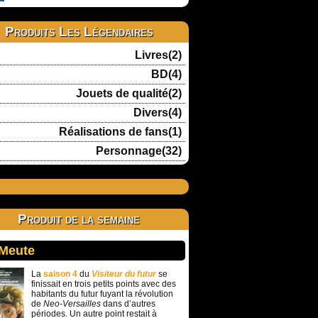
Produits Les Légendaires
Livres(2)
BD(4)
Jouets de qualité(2)
Divers(4)
Réalisations de fans(1)
Personnage(32)
Produit de la semaine
 Meute
La
saison 4
du
Visiteur du futur
se
finissait en trois petits points avec des
habitants du futur fuyant la révolution
de
Neo-Versailles
dans d’autres
périodes. Un autre point restait à