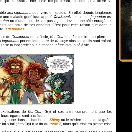
ue qui l’unissait à elle a été rompu créant un choc qui a altéré sa
sable aux
jaguarians
pour vivre en société. En effet, depuis longtemps
par une maladie génétique appelé
Chakounia
. Lorsqu’un
jaguarian
est
uarian
ou d’une trace de son passage, il devient une bête enragée et
 plus ses amis de ses ennemis. C’est pour cette raison que dans le
aux
Légendaires
.
rise de
Chakounia
ne l’affecte,
Kel-Cha
lui a fait mettre une pierre de
es
jaguarians
portent leur pierre de
Katseye
ainsi lorsqu’ils sont enfant,
ils se la font greffer sur le front pour être immunisé à vie.
 explications de
Kel-Cha
,
Gryf
et ses amis comprennent que les
 leurs égards sont pacifiques.
 le groupe dans la chambre de
Shimy
où le médecin tente de la guérir
 lui a infligées Gryf à la fin du
tome 7
, alors qu’il était en pleine crise