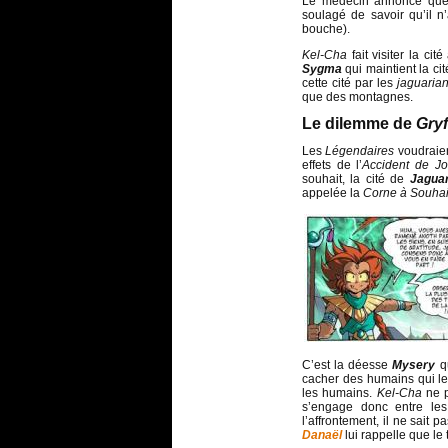
Le médecin annonce que m
soulagé de savoir qu’il n
bouche).
Kel-Cha
fait visiter la ci
Sygma
qui maintient la ci
cette cité par les
jaguaria
que des montagnes.
Le dilemme de
Gryf
Les
Légendaires
voudraie
effets de l’
Accident de Jo
souhait, la cité de
Jagua
appelée la
Corne à Souhai
C’est la déesse
Mysery
qu
cacher des humains qui les
les humains.
Kel-Cha
ne p
s’engage donc entre les
l’affrontement, il ne sait 
Danaël
lui rappelle que l