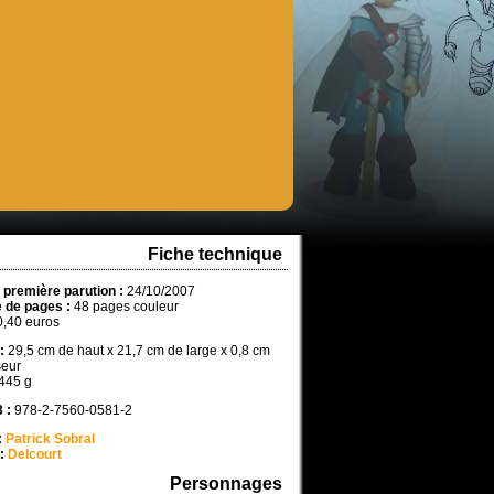
Fiche technique
 première parution :
24/10/2007
 de pages :
48 pages couleur
,40 euros
:
29,5 cm de haut x 21,7 cm de large x 0,8 cm
seur
445 g
 :
978-2-7560-0581-2
:
Patrick Sobral
:
Delcourt
Personnages