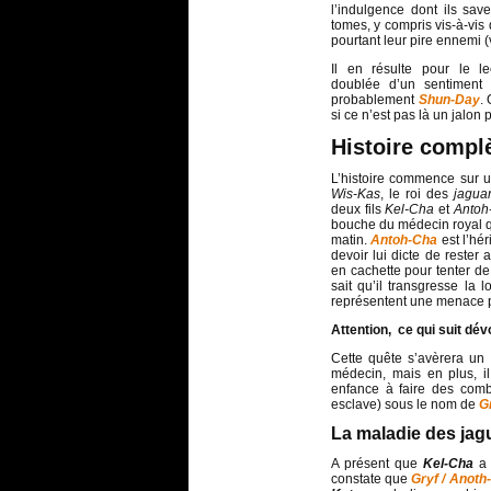
l’indulgence dont ils sav
tomes, y compris vis-à-v
pourtant leur pire ennemi (
Il en résulte pour le l
doublée d’un sentiment d
probablement
Shun-Day
.
si ce n’est pas là un jalon
Histoire compl
L’histoire commence sur 
Wis-Kas
, le roi des
jagua
deux fils
Kel-Cha
et
Antoh
bouche du médecin royal q
matin.
Antoh-Cha
est l’hér
devoir lui dicte de rester 
en cachette pour tenter de
sait qu’il transgresse la 
représentent une menace 
Attention, ce qui suit dév
Cette quête s’avèrera un
médecin, mais en plus, il
enfance à faire des com
esclave) sous le nom de
G
La maladie des jag
A présent que
Kel-Cha
a 
constate que
Gryf / Anoth