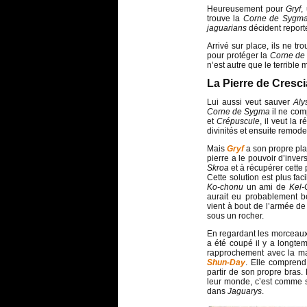
Heureusement pour
Gryf
,
trouve la
Corne de Sygm
jaguarians
décident reporte
Arrivé sur place, ils ne tr
pour protéger la
Corne de
n’est autre que le terrible
La Pierre de Cresci
Lui aussi veut sauver
Aly
Corne de Sygma
il ne comp
et
Crépuscule
, il veut la
divinités et ensuite remod
Mais
Gryf
a son propre pla
pierre a le pouvoir d’inver
Skroa
et à récupérer cette 
Cette solution est plus fac
Ko-chonu
un ami de
Kel-
aurait eu probablement be
vient à bout de l’armée d
sous un rocher.
En regardant les morceaux
a été coupé il y a longte
rapprochement avec la mai
Shun-Day
. Elle compren
partir de son propre bras.
leur monde, c’est comme si
dans
Jaguarys
.