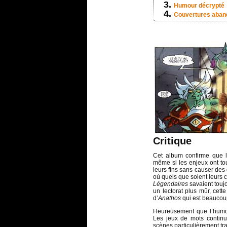
Humour décrypté
Couvertures aba
Critique
Cet album confirme que l’
même si les enjeux ont tou
leurs fins sans causer de
où quels que soient leurs c
Légendaires
savaient toujo
un lectorat plus mûr, cet
d’
Anathos
qui est beaucoup
Heureusement que l’humour
Les jeux de mots continue
scènes particulièrement tr