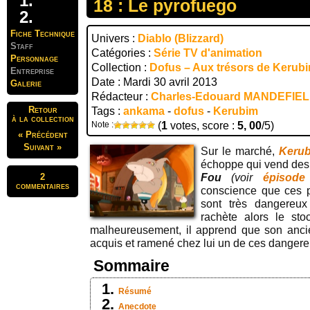
18 : Le pyrofuego
Fiche Technique
Univers :
Diablo (Blizzard)
Staff
Catégories :
Série TV d'animation
Personnage
Collection :
Dofus – Aux trésors de Kerub
Entreprise
Date : Mardi 30 avril 2013
Galerie
Rédacteur :
Charles-Edouard MANDEFIE
Retour
Tags :
ankama
-
dofus
-
Kerubim
à la collection
Note :
(
1
votes, score :
5, 00
/5)
« Précédent
Suivant »
Sur le marché,
Keru
échoppe qui vend des a
2
Fou
(voir
épisode
commentaires
conscience que ces pr
sont très dangereux
rachète alors le sto
malheureusement, il apprend que son anc
acquis et ramené chez lui un de ces dangere
Sommaire
Résumé
Anecdote