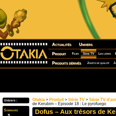
Actualités
Univers
Produit
Films
Série TV
Les livres
Produits dérivés
Jouets de qualité
J
Otakia
>
Produit
>
Série TV
>
Série TV d'an
Univers :
de Kerubim – Episode 18 : Le pyrofuego
Dofus – Aux trésors de K
Sommaire