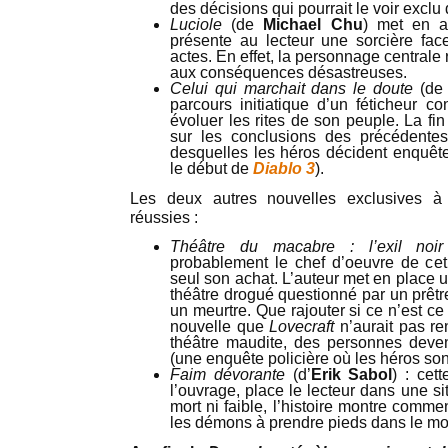
des décisions qui pourrait le voir exclu
Luciole
(de
Michael Chu
) met en av
présente au lecteur une sorcière f
actes. En effet, la personnage centrale
aux conséquences désastreuses.
Celui qui marchait dans le doute
(d
parcours initiatique d’un féticheur c
évoluer les rites de son peuple. La fi
sur les conclusions des précédentes
desquelles les héros décident enquêt
le début de
Diablo 3
).
Les deux autres nouvelles exclusives à
réussies :
Théâtre du macabre : l’exil noir
probablement le chef d’oeuvre de cet o
seul son achat. L’auteur met en place u
théâtre drogué questionné par un prêt
un meurtre. Que rajouter si ce n’est ce
nouvelle que
Lovecraft
n’aurait pas re
théâtre maudite, des personnes deven
(une enquête policière où les héros son
Faim dévorante
(d’
Erik Sabol
) : cet
l’ouvrage, place le lecteur dans une s
mort ni faible, l’histoire montre comment
les démons à prendre pieds dans le mo