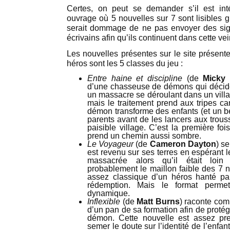
Certes, on peut se demander s’il est in
ouvrage où 5 nouvelles sur 7 sont lisibles g
serait dommage de ne pas envoyer des sign
écrivains afin qu’ils continuent dans cette vei
Les nouvelles présentes sur le site présent
héros sont les 5 classes du jeu :
Entre haine et discipline
(de
Micky 
d’une chasseuse de démons qui décide
un massacre se déroulant dans un villa
mais le traitement prend aux tripes car 
démon transforme des enfants (et un bé
parents avant de les lancers aux trous
paisible village. C’est la première fo
prend un chemin aussi sombre.
Le Voyageur
(de
Cameron Dayton
) s
est revenu sur ses terres en espérant l
massacrée alors qu’il était loin 
probablement le maillon faible des 7 n
assez classique d’un héros hanté p
rédemption. Mais le format permet
dynamique.
Inflexible
(de
Matt Burns
) raconte com
d’un pan de sa formation afin de protég
démon. Cette nouvelle est assez pren
semer le doute sur l’identité de l’enfan