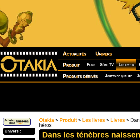
Actualités
Univers
Produit
Films
Série TV
Les livres
Produits dérivés
Jouets de qualité
J
Otakia
>
Produit
>
Les livres
>
Livres
> Dans
héros
Univers :
Dans les ténèbres naissen