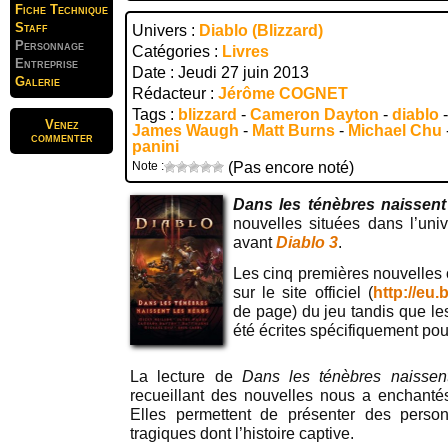
Fiche Technique
Staff
Univers :
Diablo (Blizzard)
Personnage
Catégories :
Livres
Entreprise
Date : Jeudi 27 juin 2013
Galerie
Rédacteur :
Jérôme COGNET
Tags :
blizzard
-
Cameron Dayton
-
diablo
Venez
James Waugh
-
Matt Burns
-
Michael Chu
commenter
panini
Note :
(Pas encore noté)
Dans les ténèbres naissent
nouvelles situées dans l’un
avant
Diablo 3
.
Les cinq premières nouvelles o
sur le site officiel (
http://eu.
de page) du jeu tandis que les
été écrites spécifiquement pou
La lecture de
Dans les ténèbres naisse
recueillant des nouvelles nous a enchantés 
Elles permettent de présenter des perso
tragiques dont l’histoire captive.