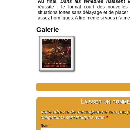
Au final
,
Dans les ténèbres naissent 
réussite : le format court des nouvelle
situations fortes sans délayage et de placer 
assez horrifiques. A lire même si vous n’aim
Galerie
Laisser un comme
Votre adresse de messagerie ne sera pas 
obligatoires sont indiqués avec
*
Nom
*