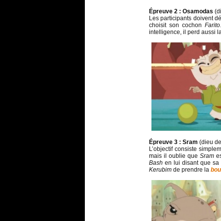
Épreuve 2 : Osamodas
(d
Les participants doivent d
choisit son cochon
Farito
intelligence, il perd auss
Épreuve 3 : Sram
(dieu de
L’objectif consiste simplem
mais il oublie que
Sram
es
Bash
en lui disant que sa
Kerubim
de prendre la
bou