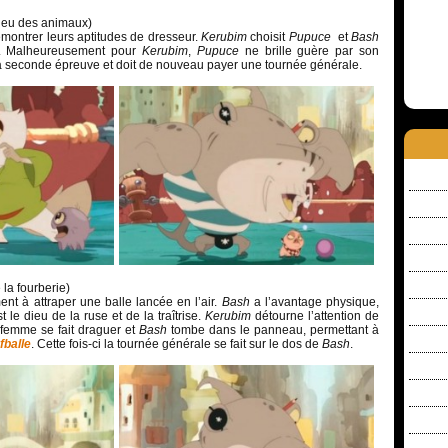
ieu des animaux)
émontrer leurs aptitudes de dresseur.
Kerubim
choisit
Pupuce
et
Bash
. Malheureusement pour
Kerubim
,
Pupuce
ne brille guère par son
i la seconde épreuve et doit de nouveau payer une tournée générale.
 la fourberie)
ent à attraper une balle lancée en l’air.
Bash
a l’avantage physique,
t le dieu de la ruse et de la traîtrise.
Kerubim
détourne l’attention de
 femme se fait draguer et
Bash
tombe dans le panneau, permettant à
fballe
. Cette fois-ci la tournée générale se fait sur le dos de
Bash
.