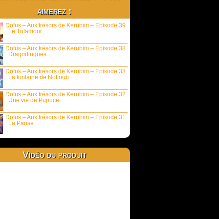
aimerez :
Dofus – Aux trésors de Kerubim – Episode 39
: Le Tulamour
Dofus – Aux trésors de Kerubim – Episode 38
: Dragodingues
Dofus – Aux trésors de Kerubim – Episode 33
: La fontaine de Noffoub
Dofus – Aux trésors de Kerubim – Episode 32
: Une vie de Pupuce
Dofus – Aux trésors de Kerubim – Episode 31
: La Pause
Vidéo du produit