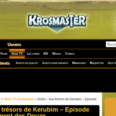
Univers
Films
Série TV
Les livres
BD
Manga
Comics
érivés
Jouets de qualité
Jouets pour enfants
Miniatures
Maquettes
Jeux V
V
>
Série TV d'animation
> Dofus – Aux trésors de Kerubim – Episode
e
 trésors de Kerubim – Episode
ement des Douze