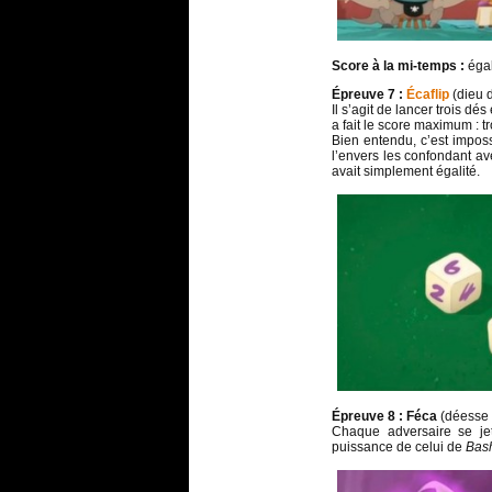
Score à la mi-temps :
égal
Épreuve 7 :
Écaflip
(dieu 
Il s’agit de lancer trois d
a fait le score maximum : tr
Bien entendu, c’est imposs
l’envers les confondant a
avait simplement égalité.
Épreuve 8 :
Féca
(déesse d
Chaque adversaire se je
puissance de celui de
Bas