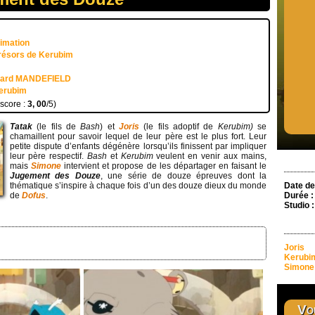
nimation
résors de Kerubim
uard MANDEFIELD
erubim
 score :
3, 00
/5)
Tatak
(le fils de
Bash
) et
Joris
(le fils adoptif de
Kerubim)
se
chamaillent pour savoir lequel de leur père est le plus fort. Leur
petite dispute d’enfants dégénère lorsqu’ils finissent par impliquer
leur père respectif.
Bash
et
Kerubim
veulent en venir aux mains,
mais
Simone
intervient et propose de les départager en faisant le
Jugement des Douze
, une série de douze épreuves dont la
thématique s’inspire à chaque fois d’un des douze dieux du monde
Date de
de
Dofus
.
Durée :
Studio :
Joris
Kerubi
Simone
Vou