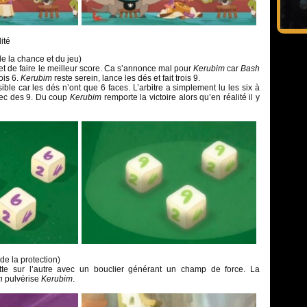
ité
de la chance et du jeu)
és et de faire le meilleur score. Ca s’annonce mal pour
Kerubim
car
Bash
ois 6.
Kerubim
reste serein, lance les dés et fait trois 9.
ible car les dés n’ont que 6 faces. L’arbitre a simplement lu les six à
vec des 9. Du coup
Kerubim
remporte la victoire alors qu’en réalité il y
e la protection)
tte sur l’autre avec un bouclier générant un champ de force. La
h
pulvérise
Kerubim
.