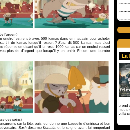
de l’argent)
. Un énutrof est rentré avec 500 kamas dans un magasin pour acheter
te-t-il de kamas lorsqu’il ressort ?
Bash
dit 500 kamas, mais c’est
e réponse en disant qu’il lui reste 1000 kamas car un énutrof ressort
vec plus de d’argent que lorsqu’il y est entré. Encore une tournée
La
prend u
meute 
voilà c
se des soins)
oncurrents sur la tête, puis leur donne une baguette d’éniripsa et leur
adversaire.
Bash
désarme
Kerubim
et le soigne avant lui remportant