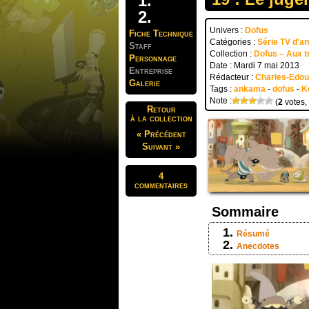
Univers :
Dofus
Fiche Technique
Catégories :
Série TV d'a
Staff
Collection :
Dofus – Aux t
Personnage
Date : Mardi 7 mai 2013
Entreprise
Rédacteur :
Charles-Edo
Galerie
Tags :
ankama
-
dofus
-
K
Note :
(
2
votes,
Retour
à la collection
« Précédent
Suivant »
4
commentaires
Sommaire
Résumé
Anecdotes