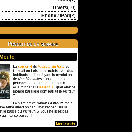
Divers(10)
iPhone / iPad(2)
Produit de la semaine
 Meute
La
saison 4
du
Visiteur du futur
se
finissait en trois petits points avec des
habitants du futur fuyant la révolution
de
Neo-Versailles
dans d’autres
périodes. Un autre point restait à
éclaircir dans la
saison 3
: quel était ce
monde parallèle dont parlait le
Visiteur
?
La suite est ce roman
La meute
mais
ne autre direction car il met l’accent sur la
et le passé du
Visiteur
. Si vous ne lisez pas,
e qu’il va se passer !
Lire la suite