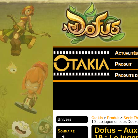
Actualités
Produit
Produits d
Otakia
>
Produit
>
Série T
Univers :
19 : Le jugement des Douz
Dofus – Aux
Sommaire
19 : Le jug