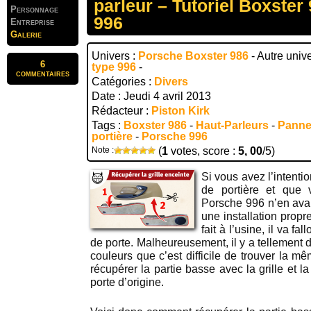
parleur – Tutoriel Boxste
Personnage
996
Entreprise
Galerie
Univers :
Porsche Boxster 986
- Autre univ
6
type 996
-
commentaires
Catégories :
Divers
Date : Jeudi 4 avril 2013
Rédacteur :
Piston Kirk
Tags :
Boxster 986
-
Haut-Parleurs
-
Panne
portière
-
Porsche 996
Note :
(
1
votes, score :
5, 00
/5)
Si vous avez l’intenti
de portière et que 
Porsche 996 n’en avait
une installation propr
fait à l’usine, il va f
de porte. Malheureusement, il y a tellement 
couleurs que c’est difficile de trouver la m
récupérer la partie basse avec la grille et l
porte d’origine.