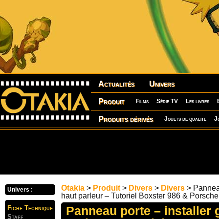
Actualités
Univers
Produit
Films
Série TV
Les livres
Produits dérivés
Jouets de qualité
J
Otakia
>
Produit
>
Divers
>
Divers
> Panneau 
Univers :
haut parleur – Tutoriel Boxster 986 & Porsch
Panneau porte – installer g
Fiche Technique
Staff