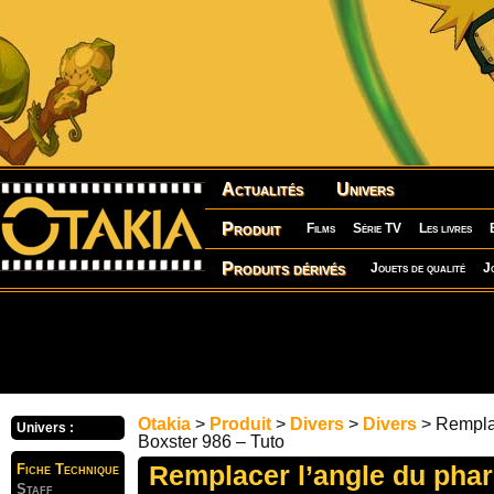
Actualités
Univers
Produit
Films
Série TV
Les livres
Produits dérivés
Jouets de qualité
J
Otakia
>
Produit
>
Divers
>
Divers
> Remplac
Univers :
Boxster 986 – Tuto
Remplacer l’angle du phar
Fiche Technique
Staff