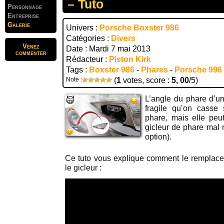
– Tuto
Personnage
Entreprise
Galerie
Univers :
Porsche Boxster 986
Catégories :
Divers
Venez
Date : Mardi 7 mai 2013
commenter
Rédacteur :
Piston Kirk
Tags :
Boxster 986
-
Phares
-
Porsche 996
Note :
(
1
votes, score :
5, 00
/5)
L’angle du phare d’u
fragile qu’on casse
phare, mais elle peu
gicleur de phare mal r
option).
Ce tuto vous explique comment le remplace
le gicleur :