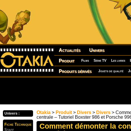
Actualités
Univers
Produit
Films
Série TV
Les livres
Produits dérivés
Jouets de qualité
J
Otakia
>
Produit
>
Divers
>
Divers
> Commen
Univers :
centrale – Tutoriel Boxster 986 et Porsche 99
Comment démonter la cons
Fiche Technique
Staff