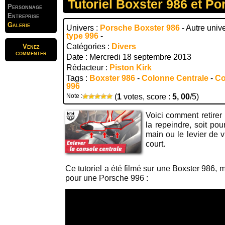
Tutoriel Boxster 986 et P
Personnage
Entreprise
Galerie
Univers :
Porsche Boxster 986
- Autre univ
type 996
-
Catégories :
Divers
Venez
commenter
Date : Mercredi 18 septembre 2013
Rédacteur :
Piston Kirk
Tags :
Boxster 986
-
Colonne Centrale
-
Co
996
Note :
(
1
votes, score :
5, 00
/5)
Voici comment retirer 
la repeindre, soit pou
main ou le levier de v
court.
Ce tutoriel a été filmé sur une Boxster 986,
pour une Porsche 996 :