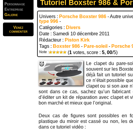
Tutoriel Boxster 986 & Po
Personnage
Entreprise
Galerie
Univers :
Porsche Boxster 986
- Autre univ
type 996
-
Catégories :
Divers
Venez
commenter
Date : Samedi 10 décembre 2011
Rédacteur :
Piston Kirk
Tags :
Boxster 986
-
Pare-soleil
-
Porsche 
Note :
(
1
votes, score :
5, 00
/5)
Le clapet du pare-so
souvent sur les Boxste
déjà fait un tutoriel s
ce n’était possible qu
clapet ou si son axe n
sont dans ce cas, sachez qu’un fabricant 
d’éditer un kit de réparation avec clapet et v
bon marché et mieux que l’original.
Deux cas de figures sont possibles en fo
plastique du miroir est cassé ou non, les d
dans ce tutoriel vidéo :