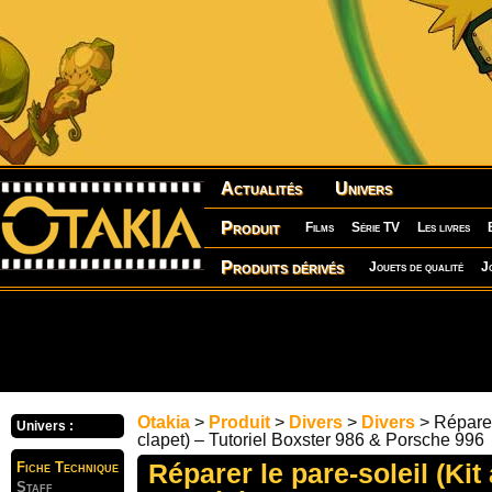
Actualités
Univers
Produit
Films
Série TV
Les livres
Produits dérivés
Jouets de qualité
J
Otakia
>
Produit
>
Divers
>
Divers
> Réparer 
Univers :
clapet) – Tutoriel Boxster 986 & Porsche 996
Réparer le pare-soleil (Kit
Fiche Technique
Staff