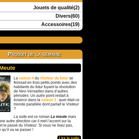
Jouets de qualité(2)
Divers(60)
Accessoires(19)
Produit de la semaine
 Meute
La
saison 4
du
Visiteur du futur
se
finissait en trois petits points avec des
habitants du futur fuyant la révolution
de
Neo-Versailles
dans d’autres
périodes. Un autre point restait à
éclaircir dans la
saison 3
: quel était ce
monde parallèle dont parlait le
Visiteur
?
La suite est ce roman
La meute
mais
ne autre direction car il met l’accent sur la
et le passé du
Visiteur
. Si vous ne lisez pas,
e qu’il va se passer !
Lire la suite