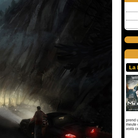
La
prend u
meute 
voilà c