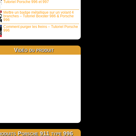
Tutoriel Porsche 996 et 997
Mettre un badge métallique sur un volant 4
branches – Tutoriel Boxster 986 & Porsche
996
Comment purger les freins – Tutoriel Porsche
996
Vidéo du produit
oduits Porsche 911 type 996