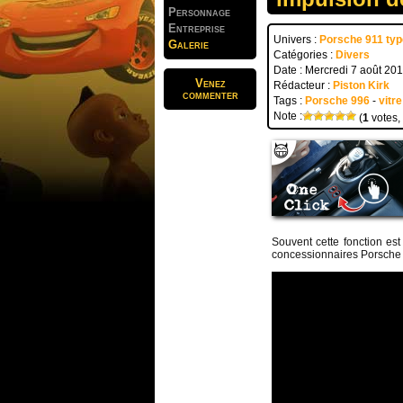
Personnage
Entreprise
Univers :
Porsche 911 typ
Galerie
Catégories :
Divers
Date : Mercredi 7 août 20
Venez
Rédacteur :
Piston Kirk
commenter
Tags :
Porsche 996
-
vitre
Note :
(
1
votes,
Souvent cette fonction est
concessionnaires Porsche o