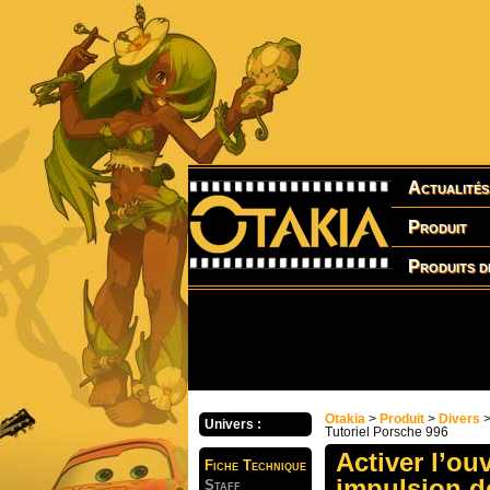
Actualités
Produit
Produits d
Otakia
>
Produit
>
Divers
Univers :
Tutoriel Porsche 996
Activer l’ou
Fiche Technique
impulsion de
Staff