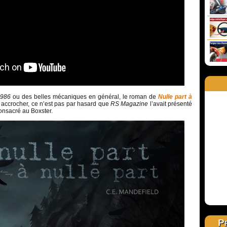
 986
ou des belles mécaniques en général, le roman de
Nulle part à
 accrocher, ce n’est pas par hasard que
RS Magazine
l’avait présenté
nsacré au Boxster.
Pr