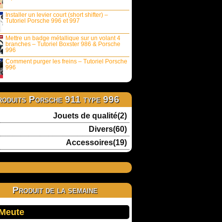
Installer un levier court (short shifter) –
Tutoriel Porsche 996 et 997
Mettre un badge métallique sur un volant 4
branches – Tutoriel Boxster 986 & Porsche
996
Comment purger les freins – Tutoriel Porsche
996
oduits Porsche 911 type 996
Jouets de qualité(2)
Divers(60)
Accessoires(19)
Produit de la semaine
 Meute