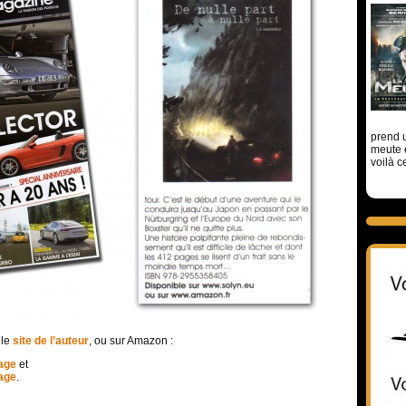
prend u
meute 
voilà c
 le
site de l’auteur
, ou sur Amazon :
age
et
age
.