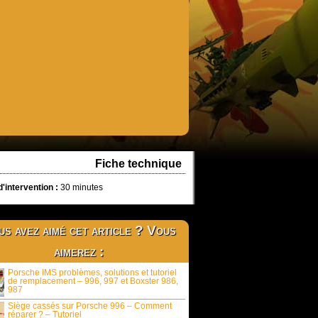
Fiche technique
'intervention :
30 minutes
s avez aimé cet article ? Vous
aimerez :
Porsche IMS problèmes, solutions et tutoriel
de remplacement – 996, 997 et Boxster 986,
987
Siège cassés sur Porsche 996 – Comment
réparer ? – Tutoriel