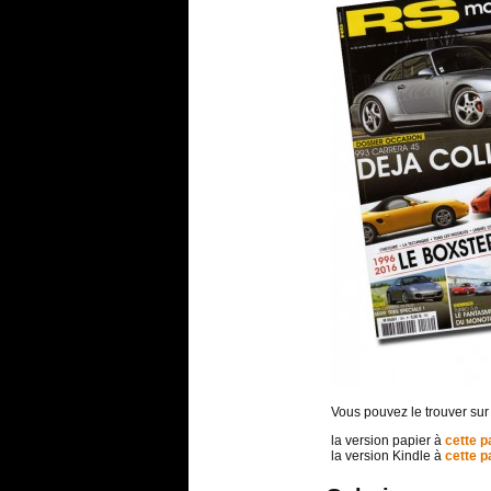
Vous pouvez le trouver sur
la version papier à
cette p
la version Kindle à
cette p