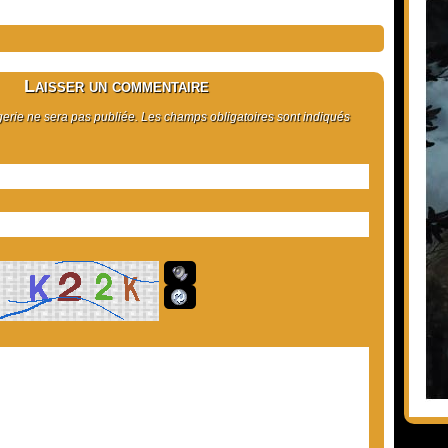
Laisser un commentaire
rie ne sera pas publiée. Les champs obligatoires sont indiqués