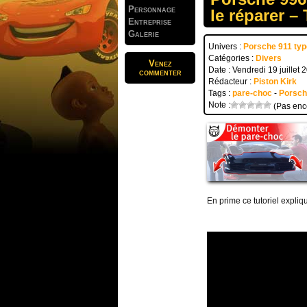
Personnage
le réparer – 
Entreprise
Galerie
Univers :
Porsche 911 typ
Catégories :
Divers
Venez
Date : Vendredi 19 juillet 
commenter
Rédacteur :
Piston Kirk
Tags :
pare-choc
-
Porsch
Note :
(Pas enc
En prime ce tutoriel expliq