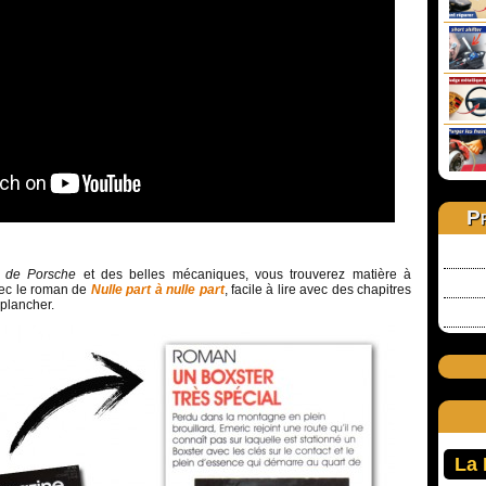
Pr
r
de Porsche
et des belles mécaniques, vous trouverez matière à
vec le roman de
Nulle part à nulle part
, facile à lire avec des chapitres
 plancher.
La