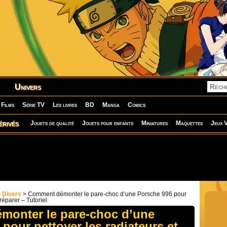
Univers
Films
Série TV
Les livres
BD
Manga
Comics
érivés
Jouets de qualité
Jouets pour enfants
Miniatures
Maquettes
Jeux V
>
Divers
> Comment démonter le pare-choc d’une Porsche 996 pour
 réparer – Tutoriel
onter le pare-choc d’une
pour nettoyer les radiateurs et