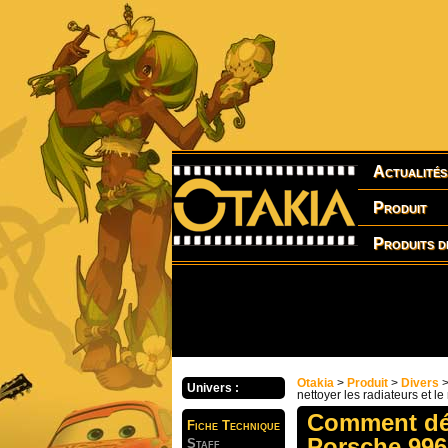
Actualités
Produit
Produits d
Otakia
>
Produit
>
Divers
Univers :
nettoyer les radiateurs et le
Comment dém
Fiche Technique
Porsche 996 
Staff