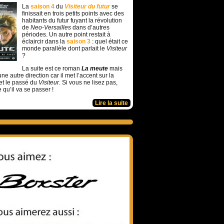
La
saison 4
du
Visiteur du futur
se
finissait en trois petits points avec des
habitants du futur fuyant la révolution
de
Neo-Versailles
dans d’autres
périodes. Un autre point restait à
éclaircir dans la
saison 3
: quel était ce
monde parallèle dont parlait le
Visiteur
?
La suite est ce roman
La meute
mais
ne autre direction car il met l’accent sur la
et le passé du
Visiteur
. Si vous ne lisez pas,
e qu’il va se passer !
Lire la suite