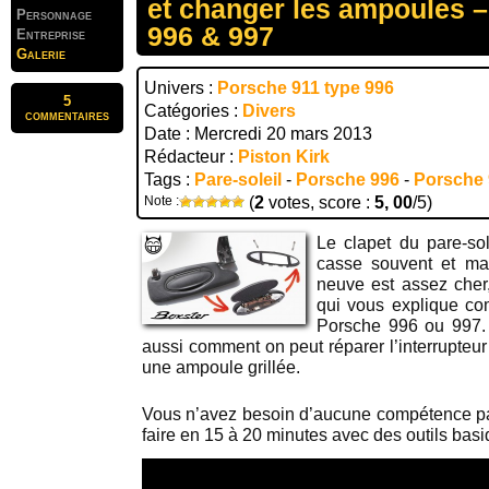
et changer les ampoules –
Personnage
996 & 997
Entreprise
Galerie
Univers :
Porsche 911 type 996
5
Catégories :
Divers
commentaires
Date : Mercredi 20 mars 2013
Rédacteur :
Piston Kirk
Tags :
Pare-soleil
-
Porsche 996
-
Porsche
Note :
(
2
votes, score :
5, 00
/5)
Le clapet du pare-sol
casse souvent et ma
neuve est assez cher, 
qui vous explique co
Porsche 996 ou 997. 
aussi comment on peut réparer l’interrupte
une ampoule grillée.
Vous n’avez besoin d’aucune compétence part
faire en 15 à 20 minutes avec des outils basi