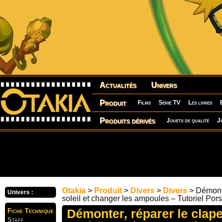
Actualités
Univers
Produit
Films
Série TV
Les livres
Produits dérivés
Jouets de qualité
J
Otakia
>
Produit
>
Divers
>
Divers
> Démonte
Univers :
soleil et changer les ampoules – Tutoriel Po
Démonter, réparer le clape
Fiche Technique
Staff