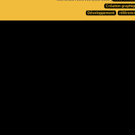
Création graphiq
Développement
,
référenc