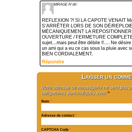
MIRAGE IV
dit :
REFLEXION ?! SI LA CAPOTE VENAIT
S’ARRÊTER LORS DE SON DÉ/REPLOI
MÉCANIQUEMENT LA REPOSITIONNER 
OUVERTURE / FERMETURE COMPLETE ?? 
sujet…mais peut être débile !!…. Ne désir
un ami qui a eu ce cas sous la pluie avec
BIEN CORDIALEMENT.
Répondre
Laisser un comme
Votre adresse de messagerie ne sera pas 
obligatoires sont indiqués avec
*
Nom
*
Adresse de contact
*
CAPTCHA Code
*