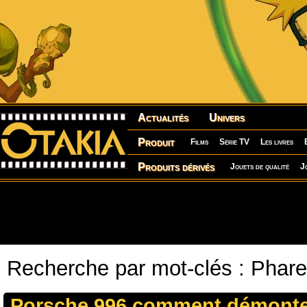
Actualités
Univers
Produit
Films
Série TV
Les livres
Produits dérivés
Jouets de qualité
J
Recherche par mot-clés : Phar
Porsche 996 comment démonte