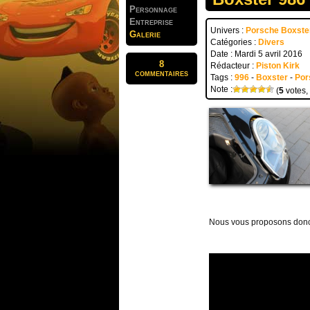
Personnage
Entreprise
Univers :
Porsche Boxste
Galerie
Catégories :
Divers
Date : Mardi 5 avril 2016
8
Rédacteur :
Piston Kirk
commentaires
Tags :
996
-
Boxster
-
Por
Note :
(
5
votes,
Nous vous proposons donc u