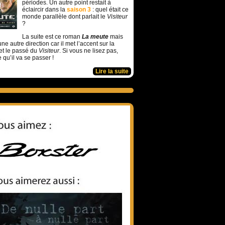
périodes. Un autre point restait à
éclaircir dans la
saison 3
: quel était ce
monde parallèle dont parlait le
Visiteur
?
La suite est ce roman
La meute
mais
ne autre direction car il met l’accent sur la
et le passé du
Visiteur
. Si vous ne lisez pas,
e qu’il va se passer !
Lire la suite