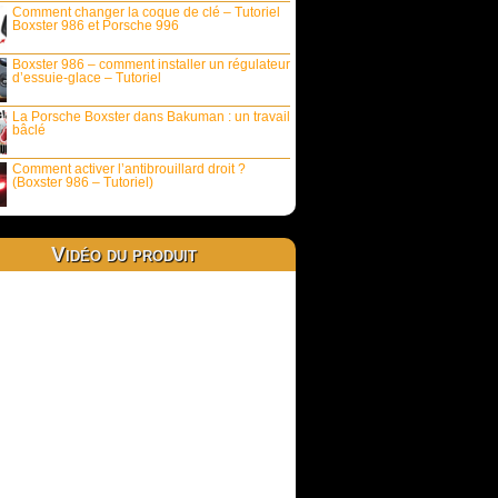
Comment changer la coque de clé – Tutoriel
Boxster 986 et Porsche 996
Boxster 986 – comment installer un régulateur
d’essuie-glace – Tutoriel
La Porsche Boxster dans Bakuman : un travail
bâclé
Comment activer l’antibrouillard droit ?
(Boxster 986 – Tutoriel)
Vidéo du produit