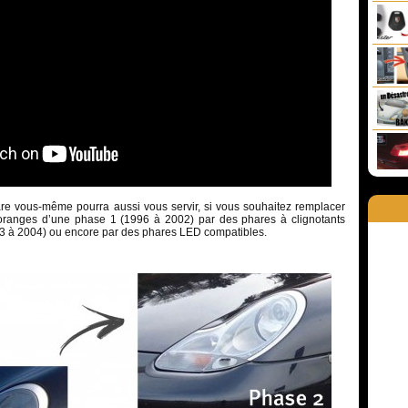
re vous-même pourra aussi vous servir, si vous souhaitez remplacer
 oranges d’une phase 1 (1996 à 2002) par des phares à clignotants
3 à 2004) ou encore par des phares LED compatibles.