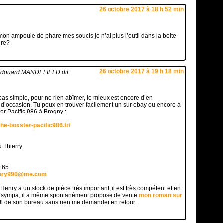
26 octobre 2017 à 18 h 52 min
mon ampoule de phare mes soucis je n’ai plus l’outil dans la boite
ire?
26 octobre 2017 à 19 h 18 min
Edouard MANDEFIELD
dit :
t pas simple, pour ne rien abîmer, le mieux est encore d’en
’occasion. Tu peux en trouver facilement un sur ebay ou encore à
er Pacific 986 à Bregny :
he-boxster-pacific986.fr/
u Thierry
 65
enry990@me.com
 Henry a un stock de pièce très important, il est très compétent et en
er sympa, il a même spontanément proposé de vente
mon roman sur
ll de son bureau sans rien me demander en retour.