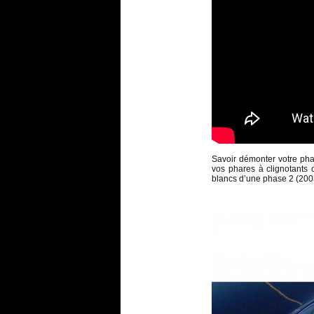
Savoir démonter votre pha
vos phares à clignotants
blancs d’une phase 2 (200