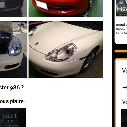
prend u
meute 
voilà c