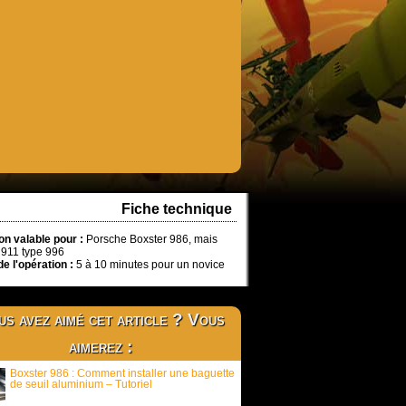
Fiche technique
on valable pour :
Porsche Boxster 986, mais
 911 type 996
e l'opération :
5 à 10 minutes pour un novice
s avez aimé cet article ? Vous
aimerez :
Boxster 986 : Comment installer une baguette
de seuil aluminium – Tutoriel