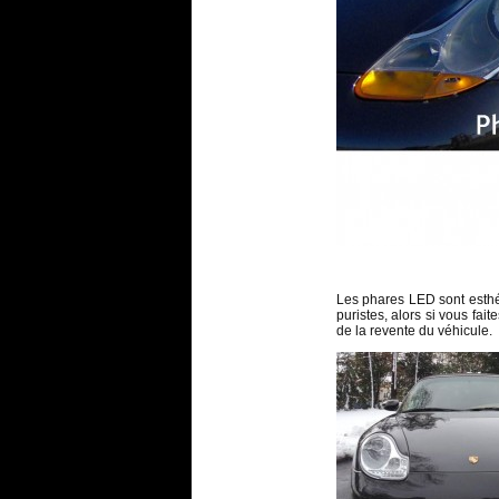
Les phares LED sont esthét
puristes, alors si vous fai
de la revente du véhicule.