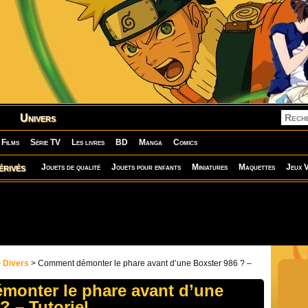
Univers
Films
Série TV
Les livres
BD
Manga
Comics
érivés
Jouets de qualité
Jouets pour enfants
Miniatures
Maquettes
Jeux V
>
Divers
> Comment démonter le phare avant d’une Boxster 986 ? –
onter le phare avant d’une
? – Tutoriel