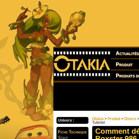
Actualités
Produit
Produits d
Otakia
>
Produit
>
Divers
Univers :
Tutoriel
Comment dém
Fiche Technique
Boxster 986 
Staff