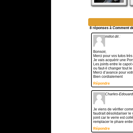
8 réponses à
Comment dém
millot
dit :
Bonsoir,
Merci pour vos tutos très u
Je vais acquérir une Por
Les joints entre le capot
ou faut-il changer tout l
Merci d’avance pour votr
Bien cordialement
Répondre
Charles-Edoua
Je viens de vérifier comm
faudrait désolidariser l
joint car le verre est col
remplacer le phare entie
Répondre