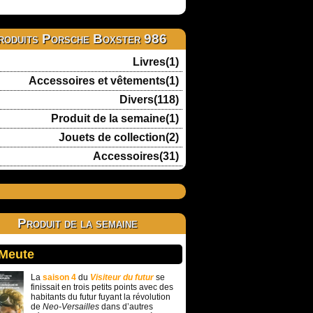
roduits Porsche Boxster 986
Livres(1)
Accessoires et vêtements(1)
Divers(118)
Produit de la semaine(1)
Jouets de collection(2)
Accessoires(31)
Produit de la semaine
 Meute
La
saison 4
du
Visiteur du futur
se
finissait en trois petits points avec des
habitants du futur fuyant la révolution
de
Neo-Versailles
dans d’autres