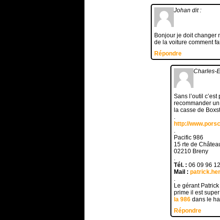
Johan
dit :
Bonjour je doit changer 
de la voiture comment fa
Répondre
Charles-
Sans l’outil c’es
recommander un d
la casse de Boxst
.
http://www.porsc
.
Pacific 986
15 rte de Châtea
02210 Breny
.
Tél. :
06 09 96 12
Mail :
patrick.h
.
Le gérant Patrick
prime il est sup
la 986
dans le ha
Répondre