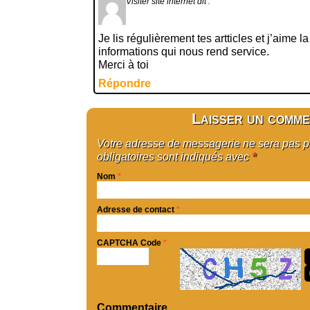
Visiter site internet
dit :
Je lis régulièrement tes artticles et j’aime la
informations qui nous rend service.
Merci à toi
Répondre
Laisser un comme
Votre adresse de messagerie ne sera pas 
obligatoires sont indiqués avec
*
Nom
*
Adresse de contact
*
CAPTCHA Code
*
Commentaire