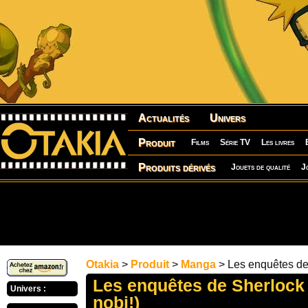
Actualités
Univers
Produit
Films
Série TV
Les livres
Produits dérivés
Jouets de qualité
J
Otakia
>
Produit
>
Manga
> Les enquêtes de
Les enquêtes de Sherlock
Univers :
nobi!)