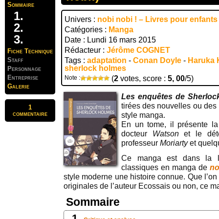
Sommaire
Univers :
nobi nobi ! – Livres pour enfants
Catégories :
Manga
Date : Lundi 16 mars 2015
Rédacteur :
Jérôme COGNET
Fiche Technique
Staff
Tags :
adaptation
-
Conan Doyle
-
Haruka
sherlock holmes
Personnage
Entreprise
Note :
(
2
votes, score :
5, 00
/5)
Galerie
Les enquêtes de Sherloc
tirées des nouvelles ou des 
1
commentaire
style manga.
En un tome, il présente la
docteur
Watson
et le dét
professeur
Moriarty
et quelq
Ce manga est dans la li
classiques en manga de
no
style moderne une histoire connue. Que l’on 
originales de l’auteur Ecossais ou non, ce ma
Sommaire