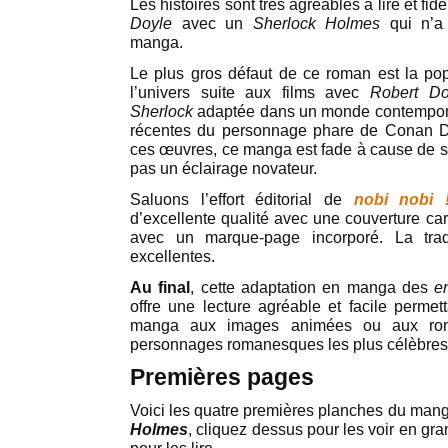
Les histoires sont très agréables à lire et fidè
Doyle
avec un
Sherlock Holmes
qui n’a 
manga.
Le plus gros défaut de ce roman est la po
l’univers suite aux films avec
Robert Do
Sherlock
adaptée dans un monde contemporai
récentes du personnage phare de Conan D
ces œuvres, ce manga est fade à cause de so
pas un éclairage novateur.
Saluons l’effort éditorial de
nobi nobi 
d’excellente qualité avec une couverture ca
avec un marque-page incorporé. La tradu
excellentes.
Au final
, cette adaptation en manga des
e
offre une lecture agréable et facile permet
manga aux images animées ou aux rom
personnages romanesques les plus célèbre
Premières pages
Voici les quatre premières planches du man
Holmes
, cliquez dessus pour les voir en gran