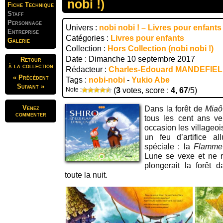
nobi !)
Fiche Technique
Staff
Personnage
Univers :
nobi nobi ! – Livres pour enfants
Entreprise
Catégories :
Livres pour enfants
Galerie
Collection :
Hors Collection (nobi nobi !)
Date : Dimanche 10 septembre 2017
Retour
à la collection
Rédacteur :
Charles-Edouard MANDEFIE
« Précédent
Tags :
nobi-nobi
-
Yukio Abe
Suivant »
Note :
(
3
votes, score :
4, 67
/5)
Venez
Dans la forêt de
Miaô
commenter
tous les cent ans v
occasion les villageois
un feu d’artifice a
spéciale : la
Flamme 
Lune se vexe et ne r
plongerait la forêt d
toute la nuit.