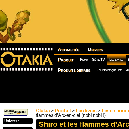
Actualités
Univers
Produit
Films
Série TV
Les livres
Produits dérivés
Jouets de qualité
J
Otakia
>
Produit
>
Les livres
>
Livres pour 
flammes d’Arc-en-ciel (nobi nobi !)
Univers :
Shiro et les flammes d’Arc