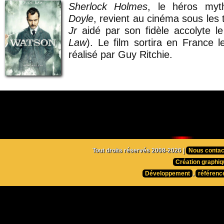
Sherlock Holmes
, le héros my
Doyle
, revient au cinéma sous les 
Jr
aidé par son fidèle accolyte l
Law
). Le film sortira en France 
réalisé par Guy Ritchie.
Tout droits réservés 2008-2026 |
Nous contac
Création graphiq
Développement
,
référenc