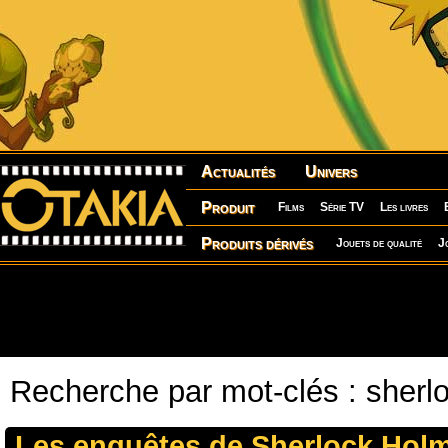
Actualités
Univers
Produit
Films
Série TV
Les livres
Produits dérivés
Jouets de qualité
J
Recherche par mot-clés : sherl
Les enquêtes de Sherlock Holm