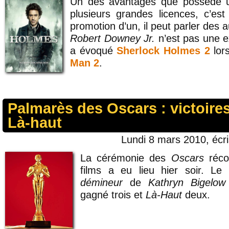
Un des avantages que possède un
plusieurs grandes licences, c’est
promotion d’un, il peut parler des a
Robert Downey Jr.
n’est pas une ex
a évoqué
Sherlock Holmes 2
lors
Man 2
.
Palmarès des Oscars : victoires
Là-haut
Lundi 8 mars 2010, écr
La cérémonie des
Oscars
réco
films a eu lieu hier soir. L
démineur
de
Kathryn Bigelow
gagné trois et
Là-Haut
deux.