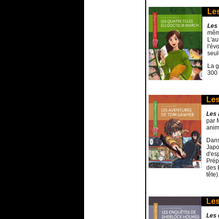
Les
Les 
mêm
L'au
l'év
seul
La g
300 
Les
Les 
par M
anim
Dans
Japo
d'esp
Prép
des 
tête)
Les
Les 