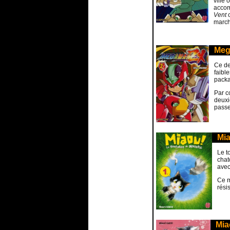
ville 
accom
Vent
c
marcha
Meg
Ce d
faibl
packa
Par c
deuxi
passe
Mia
Le t
cha
avec
Ce m
rési
Mia