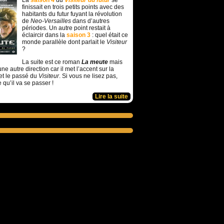
La
saison 4
du
Visiteur du futur
se
finissait en trois petits points avec des
habitants du futur fuyant la révolution
de
Neo-Versailles
dans d’autres
périodes. Un autre point restait à
éclaircir dans la
saison 3
: quel était ce
monde parallèle dont parlait le
Visiteur
?
La suite est ce roman
La meute
mais
ne autre direction car il met l’accent sur la
et le passé du
Visiteur
. Si vous ne lisez pas,
e qu’il va se passer !
Lire la suite