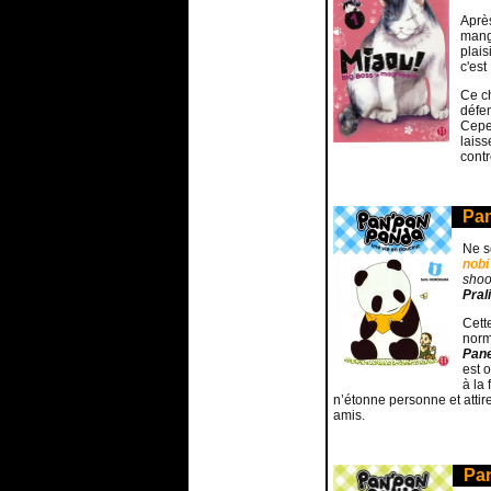
Après
mang
plais
c'est
Ce ch
défen
Cepen
lais
contr
Pan
Ne s
nobi
shoo
Pral
Cett
norm
Pane
est o
à la 
n’étonne personne et atti
amis.
Pan