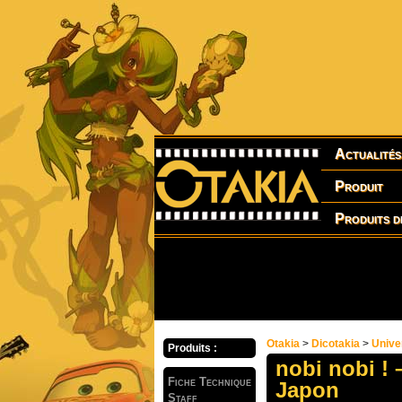
Actualités
Produit
Produits d
Otakia
>
Dicotakia
>
Unive
Produits :
nobi nobi ! 
Fiche Technique
Japon
Staff