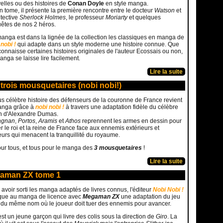
elles ou des histoires de
Conan Doyle
en style manga.
n tome, il présente la première rencontre entre le docteur
Watson
et
étective
Sherlock Holmes
, le professeur
Moriarty
et quelques
êtes de nos 2 héros.
anga est dans la lignée de la collection les classiques en manga de
 nobi !
qui adapte dans un style moderne une histoire connue. Que
 connaisse certaines histoires originales de l'auteur Ecossais ou non,
anga se laisse lire facilement.
Lire la suite
trois mousquetaires (nobi nobi!)
us célèbre histoire des défenseurs de la couronne de France revient
anga grâce à
nobi nobi !
à travers une adaptation fidèle du célèbre
 d'Alexandre Dumas.
agnan
,
Portos
,
Aramis
et
Athos
reprennent les armes en dessin pour
r le roi et la reine de France face aux ennemis extérieurs et
ieurs qui menacent la tranquillité du royaume.
ur tous, et tous pour le manga des
3 mousquetaires
!
Lire la suite
aman ZX tome 1
 avoir sorti les manga adaptés de livres connus, l'éditeur
Nobi Nobi !
aque au manga de licence avec
Megaman ZX
une adaptation du jeu
 du même nom où le joueur doit tuer des ennemis pour avancer.
st un jeune garçon qui livre des colis sous la direction de
Giro
. La