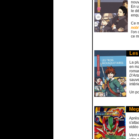
nouv
En u
le d
enqu
Ce m
nobi
l'on
ce m
Les 
La pl
en m
roman
D'Art
sauve
intér
Un po
Meg
Après
s'att
vidéo
Vent
e