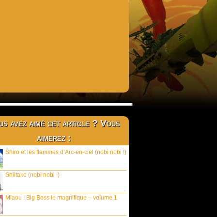
s avez aimé cet article ? Vous
aimerez :
Shiro et les flammes d’Arc-en-ciel (nobi nobi !)
Shiitake (nobi nobi !)
Miaou ! Big Boss le magnifique – volume 1