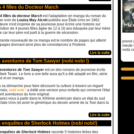
 4 filles du Docteur March
4 filles du docteur March
est l'adaptation en manga du roman du
e nom de
Louisa May Alcott
publiée aux États-Unis en 1862.
teure s'est inspirée de sa jeunesse pour écrire une histoire sur
olution de 4 jeunes filles âgée de 12 à 16 ans éduquée par leur mère
e car leur père est parti à la guerre de sécession.
rande nouveauté de ce manga est le nombre de pages qui atteint
prend u
pages donnant ainsi plus de consistances à l'histoire.
meute 
voilà c
Lire la suite
 aventures de Tom Sawyer (nobi nobi !)
aventures de Tom Sawyer
est un des romans de jeunesse écrits
ark Twain. Le livre a une telle aura qu'il a été adapté en film, série
é et en manga.
 sa démarche pour faire découvrir la culture à travers un regard
nais,
nobi nobi !
a édité une version pour enfants qui conserve l'état
rit aventureux du livre original.
arez-vous à partir dans le XIXème américain dans un état du sud
Etats-Unis (et avoir le générique du dessin animé de la Toei dans la
.
Lire la suite
 enquêtes de Sherlock Holmes (nobi nobi!)
enquêtes de Sherlock Holmes
raconte 5 histoires tirées des