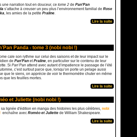
 une narration tout en douceur, ce
tome 2
de
Pan’Pan
da
s’attache à creuser un peu plus l’environnement familial de
Rose
ika
, les amies de la petite
Praline
.
Lire la suite
’Pan Panda - tome 3 (nobi nobi !)
ome cale son rythme sur celui des saisons et de leur impact sur le
idien de
Pan’Pan
et
Praline
, en particulier sur le contenu de leur
ette. Si
Pan’Pan
attend avec autant d’impatience le passage de l’été
automne, c’est surtout parce que, lorsqu’on porte un pelage aussi
e que le siens, on apprécie de voir le thermomètre chuter en même
s que les feuilles mortes.
Lire la suite
éo et Juliette (nobi nobi !)
sa lignée d'édition en manga des histoires les plus célèbres,
nobi
!
enchaîne avec
Roméo et Juliette
de William Shakespeare.
Lire la suite