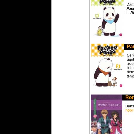
Dans
Pan
et
R
Pan
Ce t
quot
assi
à l’
dens
temp
Rom
Dans 
nobi 