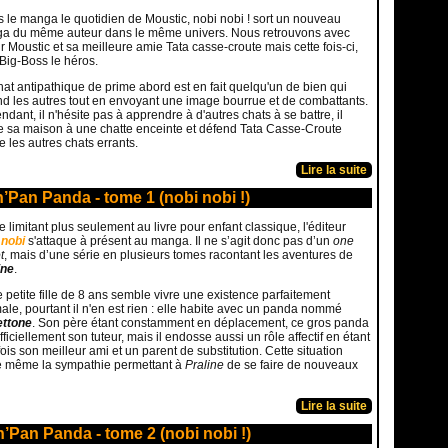
 le manga le quotidien de Moustic, nobi nobi ! sort un nouveau
a du même auteur dans le même univers. Nous retrouvons avec
ir Moustic et sa meilleure amie Tata casse-croute mais cette fois-ci,
 Big-Boss le héros.
at antipathique de prime abord est en fait quelqu'un de bien qui
d les autres tout en envoyant une image bourrue et de combattants.
dant, il n'hésite pas à apprendre à d'autres chats à se battre, il
se sa maison à une chatte enceinte et défend Tata Casse-Croute
e les autres chats errants.
Lire la suite
’Pan Panda - tome 1 (nobi nobi !)
e limitant plus seulement au livre pour enfant classique, l'éditeur
 nobi
s'attaque à présent au manga. Il ne s’agit donc pas d’un
one
t
, mais d’une série en plusieurs tomes racontant les aventures de
ine
.
e petite fille de 8 ans semble vivre une existence parfaitement
ale, pourtant il n'en est rien : elle habite avec un panda nommé
ttone
. Son père étant constamment en déplacement, ce gros panda
fficiellement son tuteur, mais il endosse aussi un rôle affectif en étant
fois son meilleur ami et un parent de substitution. Cette situation
re même la sympathie permettant à
Praline
de se faire de nouveaux
Lire la suite
’Pan Panda - tome 2 (nobi nobi !)