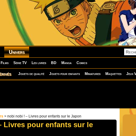
Univers
Films
Série TV
Les livres
BD
Manga
Comics
érivés
Jouets de qualité
Jouets pour enfants
Miniatures
Maquettes
Jeux V
rs
> nobi nobi ! – Livres pour enfants sur le Japon
– Livres pour enfants sur le