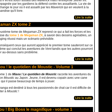
où il vit est sous l'assaut des
Maverick
mais l'entreprise
Slither inc
pagnée par les gardiens la défend contre les assaillants. La vie de
hange le jour où il est assailli par les
Maverick
qui en veulent à la
ndise qu'il livre.
Lire la suite
aman ZX tome 2
euxième tome de
Megaman ZX
reprend ce qui a fait les forces et les
esse du
tome 1 de Megaman ZX
, à savoir des dessins agréables, un
ging réussi mais un scénario prévisible.
onséquent ceux qui auront apprécié le premier tome sauteront sur ce
ème qui conclut les aventures de
Vent
tandis que les autres pourront
r au-dessus sans problème.
Lire la suite
ou ! le quotidien de Moustic - Volume 1
ome 1 de
Miaou ! Le quotidien de Moustic
raconte les aventures du
ton
Moustic
au Japon. Jeune, il est devenu copain avec une cane
 qui il passe beaucoup de temps à jouer.
anga est destiné à tous les passionnés de chat car il est difficile de
ster à
Moustic
!
Lire la suite
ou ! Big Boss le magnifique - volume 1