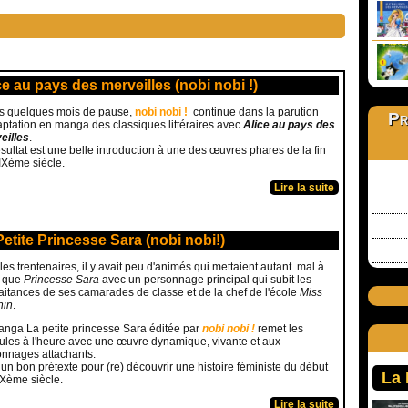
ce au pays des merveilles (nobi nobi !)
s quelques mois de pause,
nobi nobi !
continue dans la parution
Pr
aptation en manga des classiques littéraires avec
Alice au pays des
eilles
.
sultat est une belle introduction à une des œuvres phares de la fin
IXème siècle.
Lire la suite
Petite Princesse Sara (nobi nobi!)
les trentenaires, il y avait peu d'animés qui mettaient autant mal à
e que
Princesse Sara
avec un personnage principal qui subit les
aitances de ses camarades de classe et de la chef de l'école
Miss
hin
.
nga La petite princesse Sara éditée par
nobi nobi !
remet les
les à l'heure avec une œuvre dynamique, vivante et aux
onnages attachants.
 un bon prétexte pour (re) découvrir une histoire féministe du début
La
Xème siècle.
Lire la suite