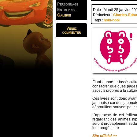
Personnage
Entreprise
Date : Mardi 25 janvier 20
Galerie
Rédacteur :
Charles-Edo
Tags :
nobi-nobi
Venez
commenter
Étant donné le fossé cultu
consacrer quelques pages 
aspects propres à la cultu
Ces livres sont donc avant 
japonaise car des japonai
débrouillent souvent pour 
L’approche de cet éditeur
regardant des animes ni
seront probablement séduit
leur progéniture.
Site officiel >>