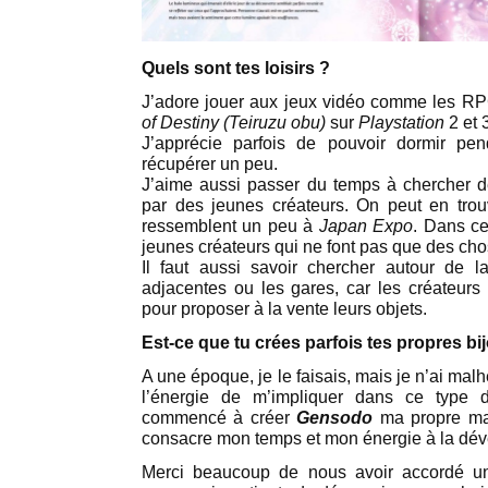
Quels sont tes loisirs ?
J’adore jouer aux jeux vidéo comme les RP
of Destiny
(Teiruzu obu)
sur
Playstation
2 et 
J’apprécie parfois de pouvoir dormir pe
récupérer un peu.
J’aime aussi passer du temps à chercher de
par des jeunes créateurs. On peut en trou
ressemblent un peu à
Japan Expo
. Dans ce
jeunes créateurs qui ne font pas que des ch
Il faut aussi savoir chercher autour de l
adjacentes ou les gares, car les créateurs n
pour proposer à la vente leurs objets.
Est-ce que tu crées parfois tes propres bi
A une époque, je le faisais, mais je n’ai ma
l’énergie de m’impliquer dans ce type d
commencé à créer
Gensodo
ma propre mar
consacre mon temps et mon énergie à la dév
Merci beaucoup de nous avoir accordé u