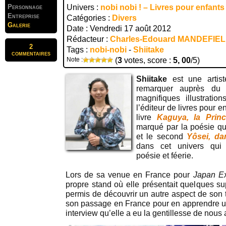
Personnage
Univers :
nobi nobi ! – Livres pour enfants
Entreprise
Catégories :
Divers
Galerie
Date : Vendredi 17 août 2012
Rédacteur :
Charles-Edouard MANDEFIE
2
Tags :
nobi-nobi
-
Shiitake
commentaires
Note :
(
3
votes, score :
5, 00
/5)
Shiitake
est une artist
remarquer auprès du 
magnifiques illustratio
l’éditeur de livres pour e
livre
Kaguya, la Prin
marqué par la poésie qu
et le second
Yôsei, da
dans cet univers qui
poésie et féerie.
Lors de sa venue en France pour
Japan E
propre stand où elle présentait quelques s
permis de découvrir un autre aspect de son t
son passage en France pour en apprendre un 
interview qu’elle a eu la gentillesse de nous 