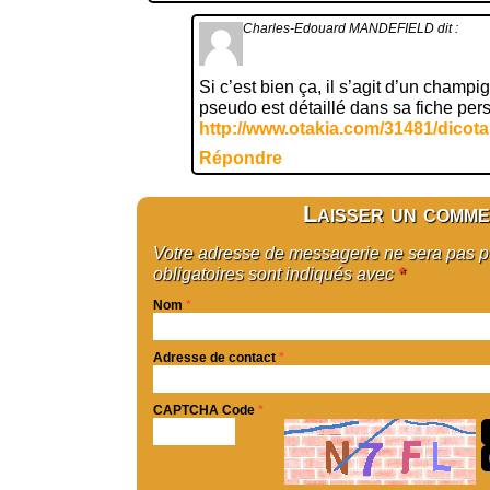
Charles-Edouard MANDEFIELD
dit :
Si c’est bien ça, il s’agit d’un champi
pseudo est détaillé dans sa fiche per
http://www.otakia.com/31481/dicota
Répondre
Laisser un comme
Votre adresse de messagerie ne sera pas 
obligatoires sont indiqués avec
*
Nom
*
Adresse de contact
*
CAPTCHA Code
*