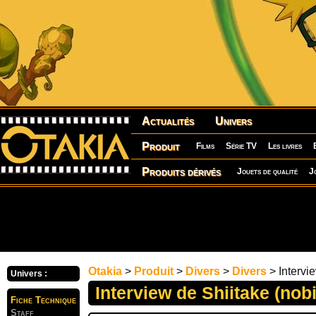
Actualités
Univers
Produit
Films
Série TV
Les livres
Produits dérivés
Jouets de qualité
J
Otakia
>
Produit
>
Divers
>
Divers
> Intervie
Univers :
Interview de Shiitake (nobi
Fiche Technique
Staff