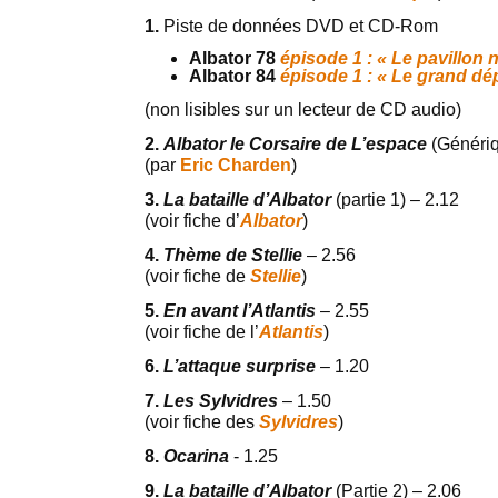
1.
Piste de données DVD et CD-Rom
Albator 78
épisode 1 : « Le pavillon n
Albator 84
épisode 1 : « Le grand dé
(non lisibles sur un lecteur de CD audio)
2.
Albator le Corsaire de L’espace
(Généri
(par
Eric Charden
)
3.
La bataille d’Albator
(partie 1) – 2.12
(voir fiche d’
Albator
)
4.
Thème de Stellie
– 2.56
(voir fiche de
Stellie
)
5.
En avant l’Atlantis
– 2.55
(voir fiche de l’
Atlantis
)
6.
L’attaque surprise
– 1.20
7.
Les Sylvidres
– 1.50
(voir fiche des
Sylvidres
)
8.
Ocarina
- 1.25
9.
La bataille d’Albator
(Partie 2) – 2.06