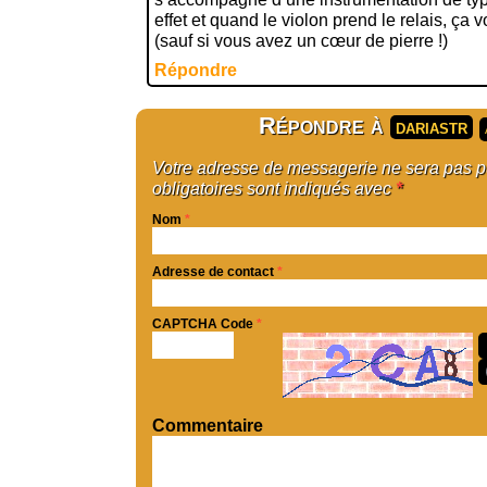
effet et quand le violon prend le relais, ça
(sauf si vous avez un cœur de pierre !)
Répondre
Répondre à
dariastr
Votre adresse de messagerie ne sera pas 
obligatoires sont indiqués avec
*
Nom
*
Adresse de contact
*
CAPTCHA Code
*
Commentaire