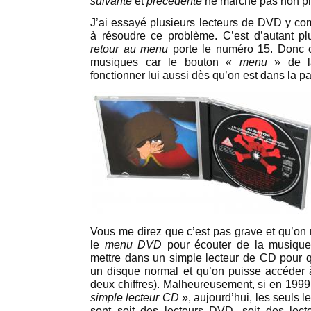
suivante
et
précédente
ne marche pas non pl
J’ai essayé plusieurs lecteurs de DVD y comp
à résoudre ce problème. C’est d’autant p
retour au menu
porte le numéro 15. Donc 
musiques car le bouton «
menu
» de la
fonctionner lui aussi dès qu’on est dans la 
Vous me direz que c’est pas grave et qu’on 
le
menu DVD
pour écouter de la musique. C
mettre dans un simple lecteur de CD pour 
un disque normal et qu’on puisse accéder 
deux chiffres). Malheureusement, si en 1999, 
simple lecteur CD
», aujourd’hui, les seuls 
sont soit des lecteurs DVD, soit des lecte