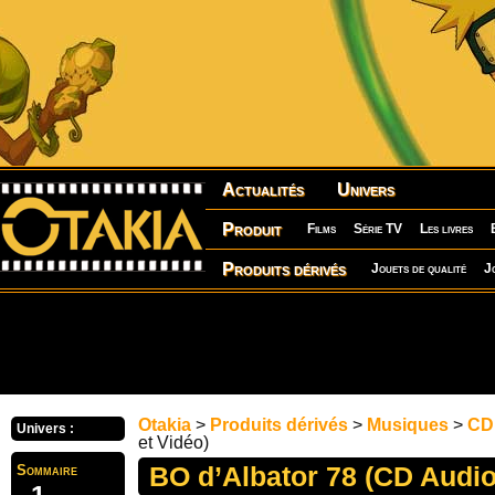
Actualités
Univers
Produit
Films
Série TV
Les livres
Produits dérivés
Jouets de qualité
J
Otakia
>
Produits dérivés
>
Musiques
>
CD
Univers :
et Vidéo)
BO d’Albator 78 (CD Audio
Sommaire