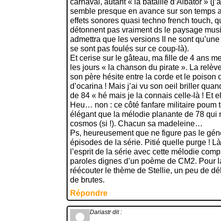
carnaval, autant « la bataille d’Albator » (
semble presque en avance sur son temps av
effets sonores quasi techno french touch, q
détonnent pas vraiment ds le paysage music
admettra que les versions II ne sont qu’une 
se sont pas foulés sur ce coup-là).
Et cerise sur le gâteau, ma fille de 4 ans
les jours « la chanson du pirate ». La relè
son père hésite entre la corde et le poison 
d’ocarina ! Mais j’ai vu son oeil briller qu
de 84 « hé mais je la connais celle-là ! Et el
Heu… non : ce côté fanfare militaire poum 
élégant que la mélodie planante de 78 qui 
cosmos (si !). Chacun sa madeleine…
Ps, heureusement que ne figure pas le gén
épisodes de la série. Pitié quelle purge ! 
l’esprit de la série avec cette mélodie comp
paroles dignes d’un poème de CM2. Pour la
réécouter le thème de Stellie, un peu de d
de brutes.
Répondre
Dariastr
dit :