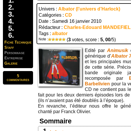
Univers :
Albator (l’univers d’Harlock)
Catégories :
CD
Date : Samedi 16 janvier 2010
Rédacteur :
Charles-Edouard MANDEFIE
Tags :
albator
Note :
(
3
votes, score :
5, 00
/5)
Fiche Technique
Staff
Edité par
Animusik
e
Personnage
générique d’
Albator 
Entreprise
et les principales mu
Galerie
de cette série. Précis
bande originale j
5
recomposée par
commentaires
Barbelivien
pour la ve
CD ne contient pas l
fait pour les deux derniers épisodes lors de 
(ils n’avaient pas été doublés à l’époque).
En revanche, l’éditeur nous offre le géné
chanté par Franck Olivier.
Sommaire