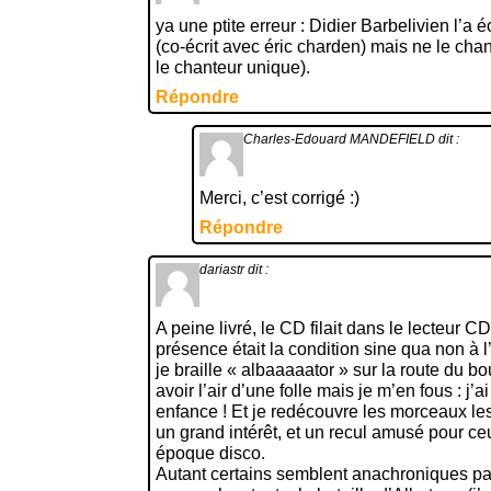
ya une ptite erreur : Didier Barbelivien l’a é
(co-écrit avec éric charden) mais ne le chan
le chanteur unique).
Répondre
Charles-Edouard MANDEFIELD
dit :
Merci, c’est corrigé :)
Répondre
dariastr
dit :
A peine livré, le CD filait dans le lecteur C
présence était la condition sine qua non à l
je braille « albaaaaator » sur la route du b
avoir l’air d’une folle mais je m’en fous : j’
enfance ! Et je redécouvre les morceaux l
un grand intérêt, et un recul amusé pour ce
époque disco.
Autant certains semblent anachroniques par