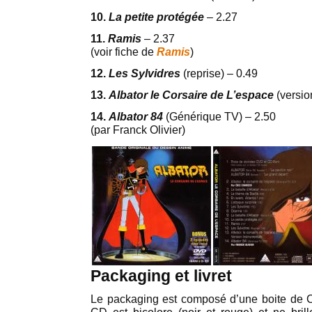
10.
La petite protég
ée
– 2.27
11.
Ramis
– 2.37
(voir fiche de
Ramis
)
12.
Les Sylvidres
(reprise) – 0.49
13.
Albator le Corsaire de L’espace
(versio
14.
Albator 84
(Générique TV) – 2.50
(par Franck Olivier)
Packaging et livret
Le packaging est composé d’une boite de C