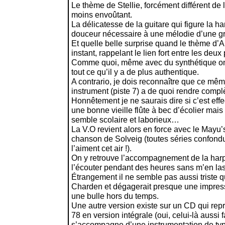
Le thème de Stellie, forcément différent de l
moins envoûtant.
La délicatesse de la guitare qui figure la h
douceur nécessaire à une mélodie d’une gr
Et quelle belle surprise quand le thème d’Al
instant, rappelant le lien fort entre les deu
Comme quoi, même avec du synthétique on
tout ce qu’il y a de plus authentique.
A contrario, je dois reconnaître que ce même
instrument (piste 7) a de quoi rendre comp
Honnêtement je ne saurais dire si c’est eff
une bonne vieille flûte à bec d’écolier mais 
semble scolaire et laborieux…
La V.O revient alors en force avec le May
chanson de Solveig (toutes séries confondue
l’aiment cet air !).
On y retrouve l’accompagnement de la harpe 
l’écouter pendant des heures sans m’en las
Étrangement il ne semble pas aussi triste 
Charden et dégagerait presque une impre
une bulle hors du temps.
Une autre version existe sur un CD qui rep
78 en version intégrale (oui, celui-là aussi f
s’accompagne d’une instrumentation de ty