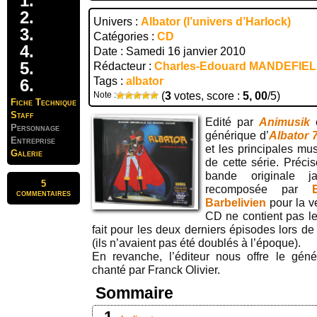
Univers :
Albator (l’univers d’Harlock)
Catégories :
CD
Date : Samedi 16 janvier 2010
Rédacteur :
Charles-Edouard MANDEFIE
Tags :
albator
Note :
(
3
votes, score :
5, 00
/5)
Fiche Technique
Staff
Edité par
Animusik
e
Personnage
générique d’
Albator 
Entreprise
et les principales mu
Galerie
de cette série. Précis
bande originale j
5
recomposée par
commentaires
Barbelivien
pour la ve
CD ne contient pas l
fait pour les deux derniers épisodes lors de 
(ils n’avaient pas été doublés à l’époque).
En revanche, l’éditeur nous offre le géné
chanté par Franck Olivier.
Sommaire