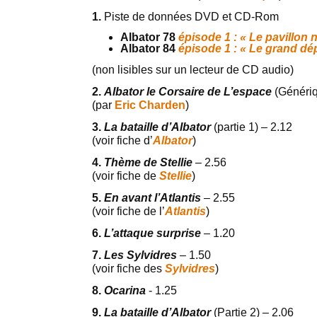
1.
Piste de données DVD et CD-Rom
Albator 78
épisode 1 : « Le pavillon n
Albator 84
épisode 1 : « Le grand dé
(non lisibles sur un lecteur de CD audio)
2.
Albator le Corsaire de L’espace
(Généri
(par
Eric Charden
)
3.
La bataille d’Albator
(partie 1) – 2.12
(voir fiche d’
Albator
)
4.
Thème de Stellie
– 2.56
(voir fiche de
Stellie
)
5.
En avant l’Atlantis
– 2.55
(voir fiche de l’
Atlantis
)
6.
L’attaque surprise
– 1.20
7.
Les Sylvidres
– 1.50
(voir fiche des
Sylvidres
)
8.
Ocarina
- 1.25
9.
La bataille d’Albator
(Partie 2) – 2.06