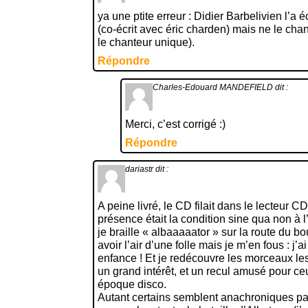
ya une ptite erreur : Didier Barbelivien l’a é
(co-écrit avec éric charden) mais ne le chan
le chanteur unique).
Répondre
Charles-Edouard MANDEFIELD
dit :
Merci, c’est corrigé :)
Répondre
dariastr
dit :
A peine livré, le CD filait dans le lecteur C
présence était la condition sine qua non à l
je braille « albaaaaator » sur la route du b
avoir l’air d’une folle mais je m’en fous : j’
enfance ! Et je redécouvre les morceaux l
un grand intérêt, et un recul amusé pour ce
époque disco.
Autant certains semblent anachroniques par