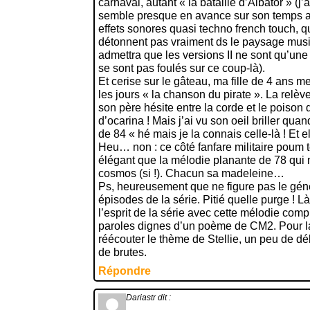
carnaval, autant « la bataille d’Albator » (
semble presque en avance sur son temps av
effets sonores quasi techno french touch, q
détonnent pas vraiment ds le paysage music
admettra que les versions II ne sont qu’une 
se sont pas foulés sur ce coup-là).
Et cerise sur le gâteau, ma fille de 4 ans
les jours « la chanson du pirate ». La relè
son père hésite entre la corde et le poison 
d’ocarina ! Mais j’ai vu son oeil briller qu
de 84 « hé mais je la connais celle-là ! Et el
Heu… non : ce côté fanfare militaire poum 
élégant que la mélodie planante de 78 qui 
cosmos (si !). Chacun sa madeleine…
Ps, heureusement que ne figure pas le gén
épisodes de la série. Pitié quelle purge ! 
l’esprit de la série avec cette mélodie comp
paroles dignes d’un poème de CM2. Pour la
réécouter le thème de Stellie, un peu de d
de brutes.
Répondre
Dariastr
dit :