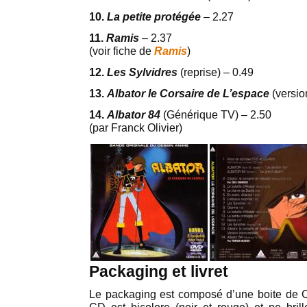
10.
La petite protég
ée
– 2.27
11.
Ramis
– 2.37
(voir fiche de
Ramis
)
12.
Les Sylvidres
(reprise) – 0.49
13.
Albator le Corsaire de L’espace
(versio
14.
Albator 84
(Générique TV) – 2.50
(par Franck Olivier)
Packaging et livret
Le packaging est composé d’une boite de C