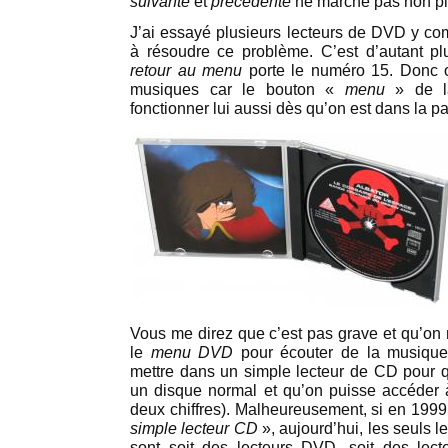
suivante
et
précédente
ne marche pas non pl
J’ai essayé plusieurs lecteurs de DVD y comp
à résoudre ce problème. C’est d’autant p
retour au menu
porte le numéro 15. Donc 
musiques car le bouton «
menu
» de la
fonctionner lui aussi dès qu’on est dans la 
Vous me direz que c’est pas grave et qu’on 
le
menu DVD
pour écouter de la musique. C
mettre dans un simple lecteur de CD pour 
un disque normal et qu’on puisse accéder 
deux chiffres). Malheureusement, si en 1999, 
simple lecteur CD
», aujourd’hui, les seuls 
sont soit des lecteurs DVD, soit des lecte