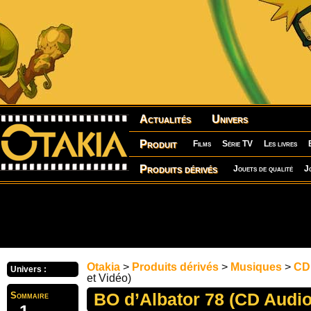
Actualités
Univers
Produit
Films
Série TV
Les livres
Produits dérivés
Jouets de qualité
J
Otakia
>
Produits dérivés
>
Musiques
>
CD
Univers :
et Vidéo)
BO d’Albator 78 (CD Audio
Sommaire