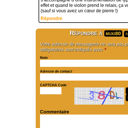
effet et quand le violon prend le relais, ça
(sauf si vous avez un cœur de pierre !)
Répondre
Répondre à
muxi80
A
Votre adresse de messagerie ne sera pas 
obligatoires sont indiqués avec
*
Nom
*
Adresse de contact
*
CAPTCHA Code
*
Commentaire