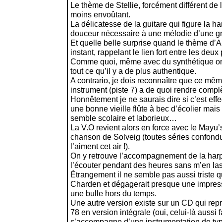
Le thème de Stellie, forcément différent de l
moins envoûtant.
La délicatesse de la guitare qui figure la h
douceur nécessaire à une mélodie d’une gr
Et quelle belle surprise quand le thème d’Al
instant, rappelant le lien fort entre les deu
Comme quoi, même avec du synthétique on
tout ce qu’il y a de plus authentique.
A contrario, je dois reconnaître que ce même
instrument (piste 7) a de quoi rendre comp
Honnêtement je ne saurais dire si c’est eff
une bonne vieille flûte à bec d’écolier mais 
semble scolaire et laborieux…
La V.O revient alors en force avec le May
chanson de Solveig (toutes séries confondue
l’aiment cet air !).
On y retrouve l’accompagnement de la harpe 
l’écouter pendant des heures sans m’en las
Étrangement il ne semble pas aussi triste 
Charden et dégagerait presque une impre
une bulle hors du temps.
Une autre version existe sur un CD qui rep
78 en version intégrale (oui, celui-là aussi f
s’accompagne d’une instrumentation de ty