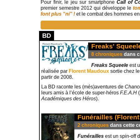
Pour finir, le jeu sur smartphone
Call of C
premier semestre 2012 qui développe le
tom
font plus “ni” !
et le combat des hommes en 
BD
Freaks' Squeel
8 chroniques
dans ce
Freaks Squeele
est 
réalisée par
Florent Maudoux
sortie chez le
partir de 2008.
La BD raconte les (més)aventures de
Chanc
leurs amis à l’école de super-héros
F.E.A.H
(
Académiques des Héros
).
Funérailles (Floren
2 chroniques
dans cette co
Funérailles
est un spin-off 