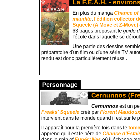
La F.E.A.H. - environ
En plus du manga
Chance of t
maudite
,
l'édition collector 
Squeele (A Move et Z-Move)
63 pages proposant le
guide d
l'école dans laquelle se dérou
Une partie des dessins semble 
préparatoire d'un film ou d'une série TV aut
rendu est donc particulièrement réussi.
Personnage
Cernunnos (Fre
Cernunnos
est un pe
Freaks' Squeele
créé par
Florent Maudou
intervient dans le monde quand il est sur le p
Il apparaît pour la première fois dans le
tome
apprend qu'il est le père de
Chance d'Estai
dans le spin of
Funérailles
où il échange av