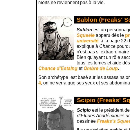
morts ne reviennent pas à la vie.
Sablon (Freaks' S
Sablon
est un personnage
Squeele
apparu dès le
p
université
à la page 22 d
explique à
Chance
pourqu
n'est pas si extraordinaire
Bien qu'ayant un rôle seco
tous les tomes et aide dès
Chance d'Estaing
et
Ombre de Loup
.
Son archétype est basé sur les assassins or
4
, on ne verra que ses yeux et ses abdomin
Scipio (Freaks' S
Scipio
est le président de
d’Etudes Académiques d
dessinée
Freaks’s Sque