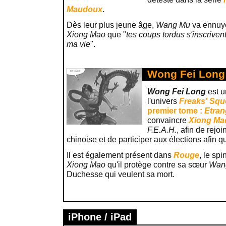
Maudoux
.
Dès leur plus jeune âge,
Wang Mu
va ennuye
Xiong Mao
que "
tes coups tordus s'inscriven
ma vie
".
Wong Fei Long 
Wong Fei Long
est u
l'univers
Freaks' Squ
premier tome :
Etran
convaincre
Xiong Ma
F.E.A.H.
, afin de rejo
chinoise et de participer aux élections afin q
Il est également présent dans
Rouge
, le spi
Xiong Mao
qu'il protège contre sa sœur
Wan
Duchesse qui veulent sa mort.
iPhone / iPad