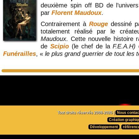
deuxième spin off BD de l’univers
par
Florent Maudoux
.
Contrairement à
Rouge
dessiné 
totalement réalisé par le créat
Maudoux
. Cette nouvelle histoire r
de
Scipio
(le chef de la
F.E.A.H)
Funérailles
, «
le plus grand guerrier de tout les
Tout droits réservés 2008-2026 |
Nous contac
Création graphiq
Développement
,
référenc