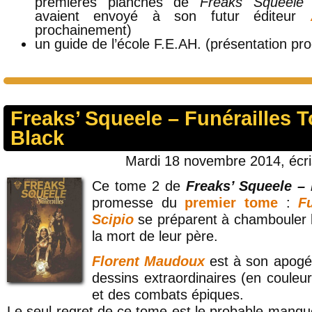
premières planches de
Freaks Squeele
q
avaient envoyé à son futur éditeur
prochainement)
un guide de l’école F.E.AH. (présentation p
Freaks’ Squeele – Funérailles T
Black
Mardi 18 novembre 2014, écr
Ce tome 2 de
Freaks’ Squeele – 
promesse du
premier tome
:
Fu
Scipio
se préparent à chambouler
la mort de leur père.
Florent Maudoux
est à son apogé
dessins extraordinaires (en couleur
et des combats épiques.
Le seul regret de ce tome est le probable manqu