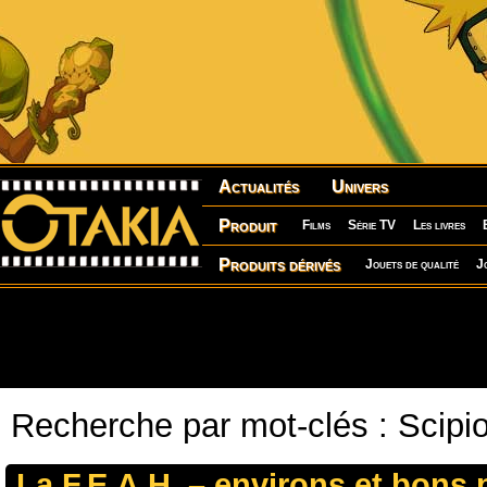
Actualités
Univers
Produit
Films
Série TV
Les livres
Produits dérivés
Jouets de qualité
J
Recherche par mot-clés : Scipi
La F.E.A.H. – environs et bons 