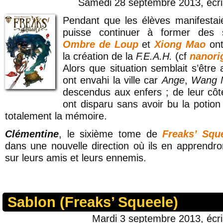
Samedi 28 septembre 2013, écr
Pendant que les élèves manifestai
puisse continuer à former des
Ombre de Loup
et
Xiong Mao
ont
la création de la
F.E.A.H.
(cf
nanori
Alors que situation semblait s’êtr
ont envahi la ville car
Ange
,
Wang 
descendus aux enfers
; de leur cô
ont disparu sans avoir bu la potion 
totalement la mémoire.
Clémentine
, le sixième tome de
Freaks’ Squ
dans une nouvelle direction où ils en apprend
sur leurs amis et leurs ennemis.
Sablon (Freaks’ Squeele)
Mardi 3 septembre 2013, écr