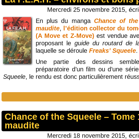
Mercredi 25 novembre 2015, écr
En plus du manga
Chance of the
maudite
,
l’édition collector du to
(A Move et Z-Move)
est vendue ave
proposant le
guide du routard de l
laquelle se déroule
Freaks’ Squeele
.
Une partie des dessins semble
préparatoire d’un film ou d’une sér
Squeele
, le rendu est donc particulièrement réuss
Chance of the Squeele – Tome 1
maudite
Mercredi 18 novembre 2015, écr