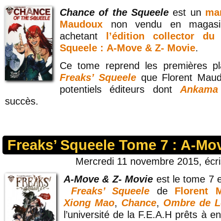
Chance of the Squeele
est un
ma
Maudoux
non vendu en magasin
achetant
l’édition collector 
Squeele : A-Move & Z- Movie
.
Ce tome reprend les premières pl
Freaks’ Squeele
que Florent Maud
potentiels éditeurs dont
Ankama
succès.
Freaks’ Squeele Tome 7 : A-Mo
Mercredi 11 novembre 2015, écr
A-Move & Z- Movie
est le tome 7 
Freaks’ Squeele
de
Florent 
Xiong Mao
,
Chance
,
Ombre de L
l’université de la F.E.A.H prêts à 