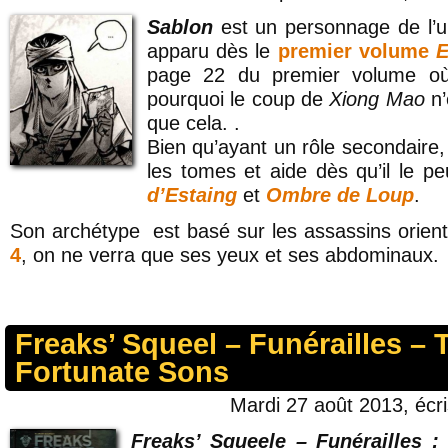
Sablon
est un personnage de l’
apparu dès le
premier volume
E
page 22 du premier volume où
pourquoi le coup de
Xiong Mao
n’
que cela. .
Bien qu’ayant un rôle secondaire, 
les tomes et aide dès qu’il le p
d’Estaing
et
Ombre de Loup
.
Son archétype est basé sur les assassins orien
4
, on ne verra que ses yeux et ses abdominaux.
Freaks’ Squeel – Funérailles – 
Fortunate Sons
Mardi 27 août 2013, écr
Freaks’ Squeele – Funérailles :