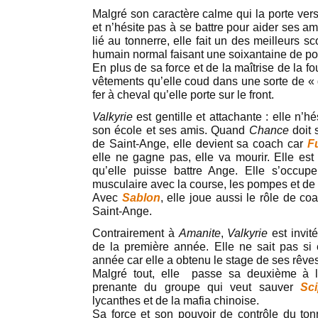
Malgré son caractère calme qui la porte vers
et n’hésite pas à se battre pour aider ses am
lié au tonnerre, elle fait un des meilleurs sc
humain normal faisant une soixantaine de poi
En plus de sa force et de la maîtrise de la fo
vêtements qu’elle coud dans une sorte de « 
fer à cheval qu’elle porte sur le front.
Valkyrie
est gentille et attachante : elle n’h
son école et ses amis. Quand
Chance
doit 
de Saint-Ange, elle devient sa coach car
F
elle ne gagne pas, elle va mourir. Elle es
qu’elle puisse battre Ange. Elle s’occup
musculaire avec la course, les pompes et de 
Avec
Sablon
, elle joue aussi le rôle de c
Saint-Ange.
Contrairement à
Amanite
,
Valkyrie
est invit
de la première année. Elle ne sait pas si
année car elle a obtenu le stage de ses rêve
Malgré tout, elle passe sa deuxième à l
prenante du groupe qui veut sauver
Sci
lycanthes et de la mafia chinoise.
Sa force et son pouvoir de contrôle du ton