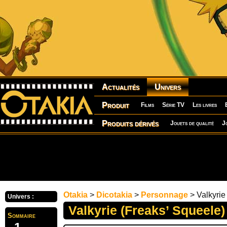
Actualités
Univers
Produit
Films
Série TV
Les livres
Produits dérivés
Jouets de qualité
J
Otakia
>
Dicotakia
>
Personnage
> Valkyrie
Univers :
Valkyrie (Freaks’ Squeele)
Sommaire