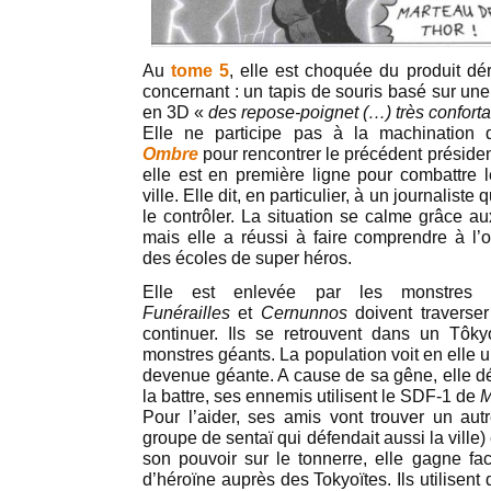
Au
tome 5
, elle est choquée du produit d
concernant : un tapis de souris basé sur un
en 3D «
des repose-poignet (…) très confort
Elle ne participe pas à la machination
Ombre
pour rencontrer le précédent préside
elle est en première ligne pour combattre
ville. Elle dit, en particulier, à un journalis
le contrôler. La situation se calme grâce a
mais elle a réussi à faire comprendre à l’o
des écoles de super héros.
Elle est enlevée par les monstre
Funérailles
et
Cernunnos
doivent traverser
continuer. Ils se retrouvent dans un Tô
monstres géants. La population voit en elle 
devenue géante. A cause de sa gêne, elle dét
la battre, ses ennemis utilisent le SDF-1 de
M
Pour l’aider, ses amis vont trouver un au
groupe de sentaï qui défendait aussi la ville) 
son pouvoir sur le tonnerre, elle gagne fac
d’héroïne auprès des Tokyoïtes. Ils utilisent 