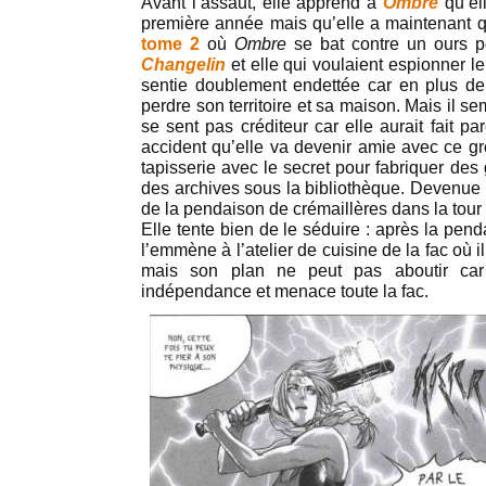
Avant l’assaut, elle apprend à
Ombre
qu’el
première année mais qu’elle a maintenant qu
tome 2
où
Ombre
se bat contre un ours po
Changelin
et elle qui voulaient espionner l
sentie doublement endettée car en plus de 
perdre son territoire et sa maison. Mais il se
se sent pas créditeur car elle aurait fait par
accident qu’elle va devenir amie avec ce gro
tapisserie avec le secret pour fabriquer des
des archives sous la bibliothèque. Devenue l
de la pendaison de crémaillères dans la tou
Elle tente bien de le séduire : après la pen
l’emmène à l’atelier de cuisine de la fac où i
mais son plan ne peut pas aboutir car 
indépendance et menace toute la fac.