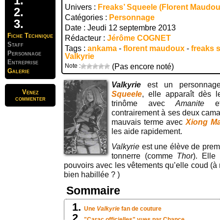
Univers :
Freaks’ Squeele (Florent Maudou
Catégories :
Personnage
Date : Jeudi 12 septembre 2013
Fiche Technique
Rédacteur :
Jérôme COGNET
Staff
Tags :
ankama
-
florent maudoux
-
freaks 
Personnage
Valkyrie
Entreprise
Note :
(Pas encore noté)
Galerie
Valkyrie
est un personnage
Venez
Squeele
, elle apparaît dès 
commenter
trinôme avec
Amanite
e
contrairement à ses deux cama
mauvais terme avec
Xiong M
les aide rapidement.
Valkyrie
est une élève de premi
tonnerre (comme
Thor
). Ell
pouvoirs avec les vêtements qu’elle coud (à 
bien habillée ? )
Sommaire
Une
Valkyrie
fan de couture
"Carac officielles" vues par Chance