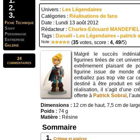
Univers :
Les Légendaires
Catégories :
Réalisations de fans
Date : Lundi 13 août 2012
Fiche Technique
Staff
Rédacteur :
Charles-Edouard MANDEFIE
Personnage
Tags :
Danaël
-
Les Légendaires
-
patrick 
Entreprise
Note :
(
35
votes, score :
4, 49
/5)
Galerie
Malgré le succès indénia
24
figurines tirées de cet univers
commentaires
extrêmement plaisant de po
figurine issue de monde d
emballez pas trop vite car c
destiné à être produit en sé
réalisation, il s’agit d’une c
offerte à
Patrick Sobral
, l’au
Dimensions :
12 cm de haut, 7,5 cm de larg
Poids :
74 g
Matière :
Résine
Sommaire
Critique et analyse