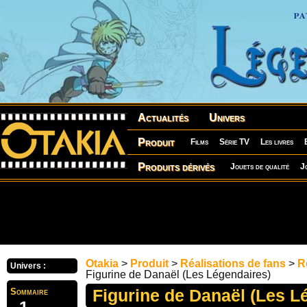
Actualités
Univers
Produit
Films
Série TV
Les livres
Produits dérivés
Jouets de qualité
J
Otakia
>
Produit
>
Réalisations de fans
>
R
Univers :
Figurine de Danaël (Les Légendaires)
Figurine de Danaël (Les L
Sommaire