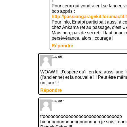
!
Pour ceux qui voudraient se lancer, voi
bcp appris :
http://passiongaragekit.forumactif.
Pour info, Enaibi participait aussi à 
chez Ankama (et au passage, c’est « ell
Mais bon, pas de secret, il faut beau
persévérance, alors : courage !
Répondre
lulu
dit :
WOAW !!! J’espère qu’il en fera aussi une f
(l’ancienne) et la nouvelle !!! Peut être mê
un jour !!!
Répondre
lulu
dit :
troooooooooooooooooooooooooooooop
biennnnnnnnnnnnnnnnnnnnn je suis trooo