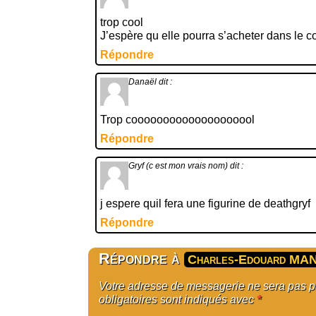
trop cool
J’espère qu elle pourra s’acheter dans le
Répondre
Danaël
dit :
Trop coooooooooooooooooool
Répondre
Gryf (c est mon vrais nom)
dit :
j espere quil fera une figurine de deathgryf
Répondre
Répondre à
Charles-Edouard MA
Votre adresse de messagerie ne sera pas 
obligatoires sont indiqués avec
*