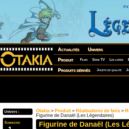
Actualités
Univers
Produit
Films
Série TV
Les livres
Produits dérivés
Jouets de qualité
J
Otakia
>
Produit
>
Réalisations de fans
>
R
Univers :
Figurine de Danaël (Les Légendaires)
Figurine de Danaël (Les L
Sommaire