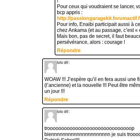
!
Pour ceux qui voudraient se lancer, voi
bcp appris :
http://passiongaragekit.forumactif.
Pour info, Enaibi participait aussi à 
chez Ankama (et au passage, c’est « ell
Mais bon, pas de secret, il faut beau
persévérance, alors : courage !
Répondre
lulu
dit :
WOAW !!! J’espère qu’il en fera aussi une f
(l’ancienne) et la nouvelle !!! Peut être mê
un jour !!!
Répondre
lulu
dit :
troooooooooooooooooooooooooooooop
biennnnnnnnnnnnnnnnnnnnn je suis trooo