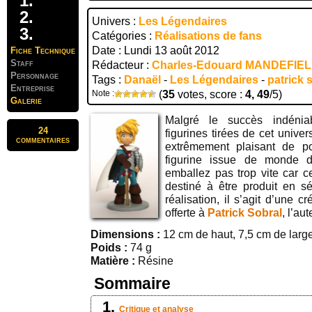
Univers :
Les Légendaires
Catégories :
Réalisations de fans
Date : Lundi 13 août 2012
Fiche Technique
Staff
Rédacteur :
Charles-Edouard MANDEFIE
Personnage
Tags :
Danaël
-
Les Légendaires
-
patrick 
Entreprise
Note :
(
35
votes, score :
4, 49
/5)
Galerie
Malgré le succès indénia
24
figurines tirées de cet univers
commentaires
extrêmement plaisant de po
figurine issue de monde d
emballez pas trop vite car c
destiné à être produit en sé
réalisation, il s’agit d’une c
offerte à
Patrick Sobral
, l’au
Dimensions :
12 cm de haut, 7,5 cm de larg
Poids :
74 g
Matière :
Résine
Sommaire
Critique et analyse