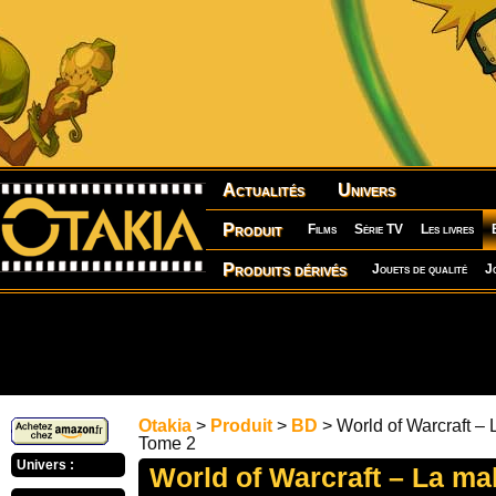
Actualités
Univers
Produit
Films
Série TV
Les livres
Produits dérivés
Jouets de qualité
J
Otakia
>
Produit
>
BD
> World of Warcraft – 
Tome 2
Univers :
World of Warcraft – La ma