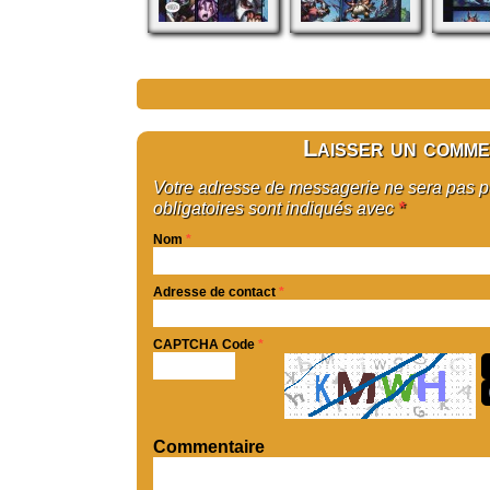
Laisser un comme
Votre adresse de messagerie ne sera pas 
obligatoires sont indiqués avec
*
Nom
*
Adresse de contact
*
CAPTCHA Code
*
Commentaire