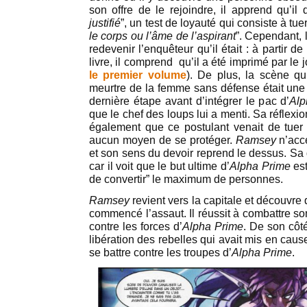
son offre de le rejoindre, il apprend qu’il
justifié
”, un test de loyauté qui consiste à tu
le corps ou l’âme de l’aspirant
”. Cependant, 
redevenir l’enquêteur qu’il était : à partir d
livre, il comprend qu’il a été imprimé par le jo
le premier volume
). De plus, la scène qu
meurtre de la femme sans défense était une 
dernière étape avant d’intégrer le pac d’
Alp
que le chef des loups lui a menti. Sa réflexion
également que ce postulant venait de tuer
aucun moyen de se protéger.
Ramsey
n’acc
et son sens du devoir reprend le dessus. Sa d
car il voit que le but ultime d’
Alpha Prime
est
de convertir” le maximum de personnes.
Ramsey
revient vers la capitale et découvre
commencé l’assaut. Il réussit à combattre son
contre les forces d’
Alpha Prime
. De son côté
libération des rebelles qui avait mis en cause
se battre contre les troupes d’
Alpha Prime
.