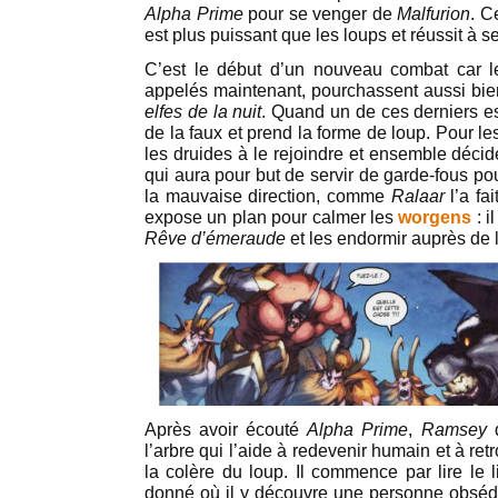
Alpha Prime
pour se venger de
Malfurion
. C
est plus puissant que les loups et réussit à s
C’est le début d’un nouveau combat car 
appelés maintenant, pourchassent aussi bi
elfes de la nuit
. Quand un de ces derniers est
de la faux et prend la forme de loup. Pour le
les druides à le rejoindre et ensemble décid
qui aura pour but de servir de garde-fous po
la mauvaise direction, comme
Ralaar
l’a fa
expose un plan pour calmer les
worgens
: 
Rêve d’émeraude
et les endormir auprès de 
Après avoir écouté
Alpha Prime
,
Ramsey
d
l’arbre qui l’aide à redevenir humain et à ret
la colère du loup. Il commence par lire le l
donné où il y découvre une personne obsédée