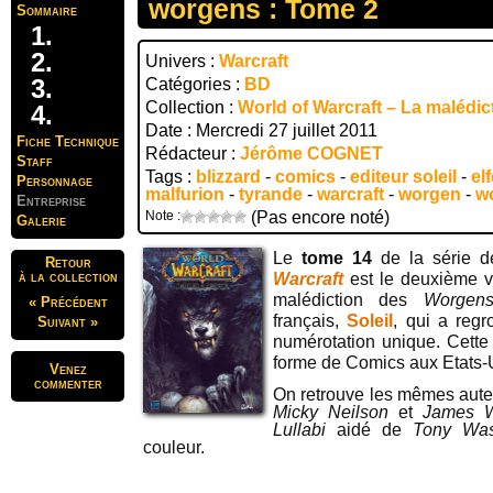
worgens : Tome 2
Sommaire
Univers :
Warcraft
Catégories :
BD
Collection :
World of Warcraft – La malédi
Date : Mercredi 27 juillet 2011
Fiche Technique
Rédacteur :
Jérôme COGNET
Staff
Tags :
blizzard
-
comics
-
editeur soleil
-
elf
Personnage
malfurion
-
tyrande
-
warcraft
-
worgen
-
w
Entreprise
Note :
(Pas encore noté)
Galerie
Le
tome 14
de la série 
Retour
à la collection
Warcraft
est le deuxième v
malédiction des
Worgen
« Précédent
français,
Soleil
, qui a regr
Suivant »
numérotation unique. Cette h
forme de Comics aux Etats-
Venez
commenter
On retrouve les mêmes aute
Micky Neilson
et
James 
Lullabi
aidé de
Tony Was
couleur.