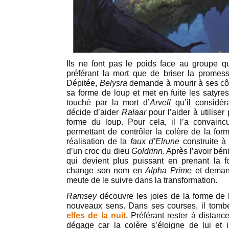
Ils ne font pas le poids face au groupe q
préférant la mort que de briser la promesse
Dépitée,
Belysra
demande à mourir à ses c
sa forme de loup et met en fuite les satyre
touché par la mort d’
Arvell
qu’il considér
décide d’aider
Ralaar
pour l’aider à utilise
forme du loup. Pour cela, il l’a convainc
permettant de contrôler la colère de la form
réalisation de la
faux d’Elrune
construite à 
d’un croc du dieu
Goldrinn
. Après l’avoir bé
qui devient plus puissant en prenant la 
change son nom en
Alpha Prime
et demand
meute de le suivre dans la transformation.
Ramsey
découvre les joies de la forme de 
nouveaux sens. Dans ses courses, il tombe
elfes de la nuit
. Préférant rester à distance
dégage car la colère s’éloigne de lui et 