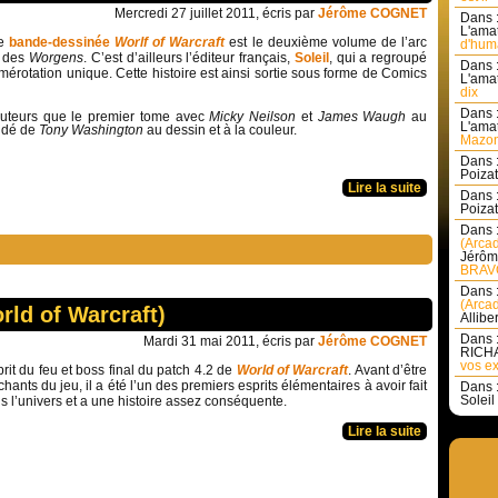
Mercredi 27 juillet 2011, écris par
Jérôme COGNET
Dans 
L'amat
de
bande-dessinée
Worlf of Warcraft
est le deuxième volume de l’arc
d'huma
n des
Worgens
. C’est d’ailleurs l’éditeur français,
Soleil
, qui a regroupé
Dans 
mérotation unique. Cette histoire est ainsi sortie sous forme de Comics
L'amat
dix
Dans 
uteurs que le premier tome avec
Micky Neilson
et
James Waugh
au
L'amat
idé de
Tony Washington
au dessin et à la couleur.
Mazon
Dans 
Poizat 
Lire la suite
Dans 
Poizat 
Dans 
(Arcad
Jérôm
BRAVO
Dans 
(Arcad
rld of Warcraft)
Allibe
Dans 
Mardi 31 mai 2011, écris par
Jérôme COGNET
RICHA
vos ex
prit du feu et boss final du patch 4.2 de
World of Warcraft
. Avant d’être
ants du jeu, il a été l’un des premiers esprits élémentaires à avoir fait
Dans 
Soleil 
s l’univers et a une histoire assez conséquente.
Lire la suite