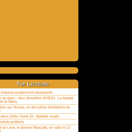
Top Lecteurs
et Ankama soutiennent Geekopolis
ur du futur – Neo Versailles S04E01- La balade
h et Stella
tion sur Tezuka, un des pères fondateurs du
a
 dans Dofus Tome 20 : Bataille royale
oduits préférés
t se Lève, le dernier Miyazaki, en salle le 22
r