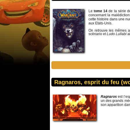
Le
tome 14
de la série 
concernant la malédictio
cette histoire dans une nu
aux Etats-Unis.
On retrouve les mêmes a
scénario et
Ludo Lullabi
a
Ragnaros, esprit du feu (wo
Ragnaros
est l’es
un des grands méch
son apparition dan