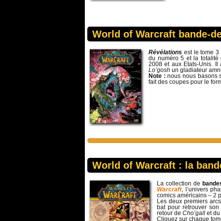
World of Warcraft bande-de
Révélations
est le tome 3
du numéro 5 et la totalit
2008 et aux Etats-Unis. Il
Lo’gosh
un gladiateur amn
Note :
nous nous basons su
fait des coupes pour le form
World of Warcraft : la ban
La collection de
bande
Warcraft
, l’univers ph
comics américains – 2 p
Les deux premiers arcs
bat pour retrouver son
retour de
Cho’gall
et du
Cliquez sur chaque tome 