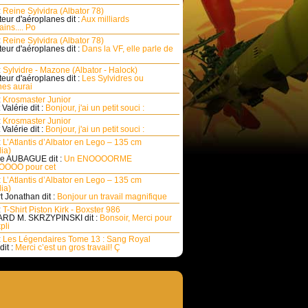
:
Reine Sylvidra (Albator 78)
eur d'aéroplanes dit :
Aux milliards
ins.... Po
:
Reine Sylvidra (Albator 78)
eur d'aéroplanes dit :
Dans la VF, elle parle de
:
Sylvidre - Mazone (Albator - Halock)
eur d'aéroplanes dit :
Les Sylvidres ou
es aurai
:
Krosmaster Junior
Valérie dit :
Bonjour, j'ai un petit souci :
:
Krosmaster Junior
Valérie dit :
Bonjour, j'ai un petit souci :
:
L’Atlantis d’Albator en Lego – 135 cm
ia)
e AUBAGUE dit :
Un ENOOOORME
OOO pour cet
:
L’Atlantis d’Albator en Lego – 135 cm
ia)
rt Jonathan dit :
Bonjour un travail magnifique
:
T-Shirt Piston Kirk - Boxster 986
RD M. SKRZYPINSKI dit :
Bonsoir, Merci pour
pli
:
Les Légendaires Tome 13 : Sang Royal
dit :
Merci c’est un gros travail! Ç