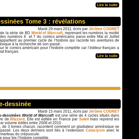
Lire la suite
ssinées Tome 3 : révélations
Mardi 29 mars 2011, écris par
Jérôme COGNET
 de la série de BD
World of Warcraft
, reprenant les numéros la moitié
é des numéros 6 et 7 du comics américains parus entre Mai et Juillet
 appartient au premier cycle de l’histoire qui raconte les aventures de
ésique à la recherche de son passé..
r le comics américain pour l’histoire complète car l’éditeur français a
at français.
Lire la suite
de-dessinée
Mardi 15 mars 2011, écris par
Jérôme COGNET
s-dessinées
World of Warcraft
est une série de 4 cycles situés dans
are de
Blizzard
. Elle est éditée en France par
Soleil
mais reprend les
ar volume édités entre 2008 et 2010.
, de 3 tomes chacun, racontent comment un gladiateur amnésique se
 passé. Les deux derniers sont liés à l’extension
Cataclysm
avec le
 marteau du crépuscule.
pour lire l’histoire complète.