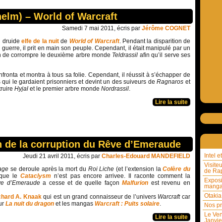
elm) – World of Warcraft
Samedi 7 mai 2011, écris par
Jérôme COGNET
n druide
elfe de la nuit
de
World of Warcraft
. Pendant la disparition de
 guerre, il prit en main son peuple. Cependant, il était manipulé par un
 afin de corrompre le deuxième arbre monde
Teldrassil
afin qu’il serve ses
nfronta et montra à tous sa folie. Cependant, il réussit à s’échapper de
 qui le gardaient prisonniers et devint un des suiveurs de
Ragnaros
et
truire
Hyjal
et le premier arbre monde
Nordrassil
.
Lire la suite
in de la corruption du Rêve d’Emeraude
Intel 
Jeudi 21 avril 2011, écris par
Charles-Edouard MANDEFIELD
Visite
rage
se deroule après la mort du
Roi Liche
(et l’extension la
Colère du
de Rap
 que le
Cataclysm
n’est pas encore arrivee. Il raconte comment la
Exposi
e d’Emeraude
a cesse et de quelle façon
Malfurion
est revenu en
mang
Otakia
chard A. Knaak
qui est un grand connaisseur de l’univers
Warcraft
car
sur
La nuit du dragon
et les mangas
Warcraft : Puits solaire
.
Nos pr
Le Ven
Lire la suite
Janvie