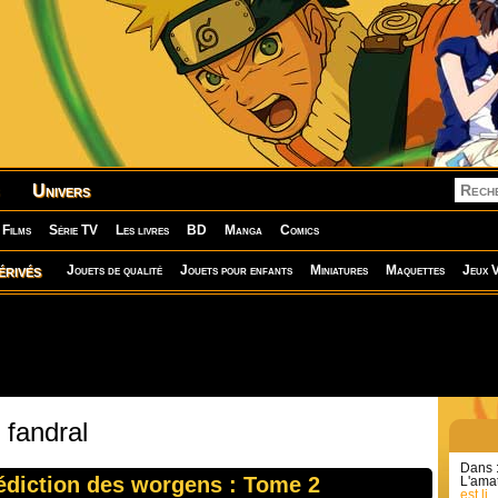
Univers
Films
Série TV
Les livres
BD
Manga
Comics
érivés
Jouets de qualité
Jouets pour enfants
Miniatures
Maquettes
Jeux V
 fandral
Dans 
édiction des worgens : Tome 2
L'amat
est li