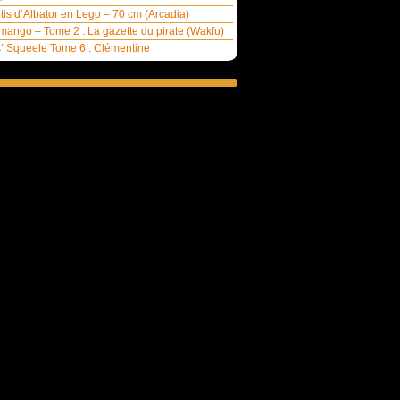
ntis d’Albator en Lego – 70 cm (Arcadia)
ango – Tome 2 : La gazette du pirate (Wakfu)
’ Squeele Tome 6 : Clémentine