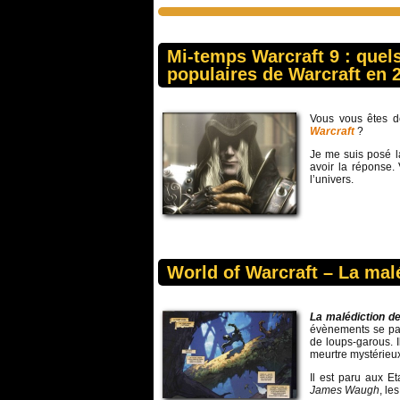
Mi-temps Warcraft 9 : quel
populaires de Warcraft en 
Vous vous êtes d
Warcraft
?
Je me suis posé l
avoir la réponse.
l’univers.
World of Warcraft – La mal
La malédiction d
évènements se p
de loups-garous. 
meurtre mystérieux 
Il est paru aux E
James Waugh
, le