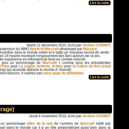
Lire la suite
Mardi 21 décembre 2010, écris par
Jérôme COGNET
e extension du MMO
World of Warcraft
développé par
Blizzard
.
 Décembre dans le monde entier et a battu un nouveau record de vente :
 en 24 heures montrant l’engouement des fans autours de ce jeu.
le expérience en refondant de fond en comble
Azeroth
.
st plus un personnage de
Warcraft 3
comme pour les précédentes
l’Thas
pour
La Légion Ardente
,
Arthas
pour
la Colère du Roi Liche
)
ing)
qui souhaite détruire le monde d’
Azeroth
.
lent obscurs, n’oubliez pas
notre page de définitions
.
Lire la suite
rage)
Jeudi 4 novembre 2010, écris par
Jérôme COGNET
 un personnage
elfes de la nuit
de l’univers de
Warcraft
édité par
à part dans le monde car il a un rôle prépondérant aussi bien dans la