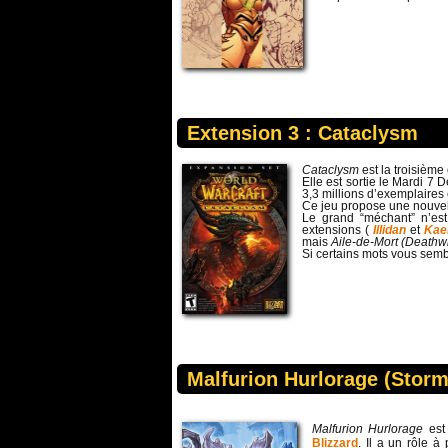
Extension 3 : Cataclysm
Cataclysm
est la troisièm
Elle est sortie le Mardi 7
3,3 millions d’exemplaires
Ce jeu propose une nouvel
Le grand “méchant” n’e
extensions (
Illidan
et
Kae
mais
Aile-de-Mort (Deathw
Si certains mots vous semb
Malfurion Hurlorage (Storm
Malfurion Hurlorage
est
Blizzard
. Il a un rôle 