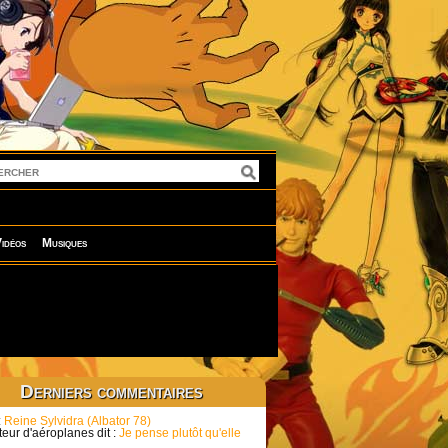
idéos
Musiques
Derniers commentaires
:
Reine Sylvidra (Albator 78)
eur d'aéroplanes dit :
Je pense plutôt qu'elle