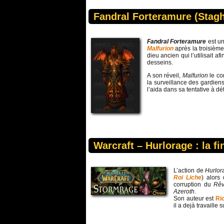
Fandral Forteramure (Stagh
Fandral Forteramure
est u
Malfurion
après la troisième
dieu ancien qui l’utilisait
desseins.
A son réveil,
Malfurion
le co
la surveillance des gardiens
l’aida dans sa tentative à dé
Warcraft – Hurlorage : la f
L’action de
Hurlo
Roi Liche
) alors
corruption du
Rêv
Azeroth
.
Son auteur est
Ri
il a dejà travaille 