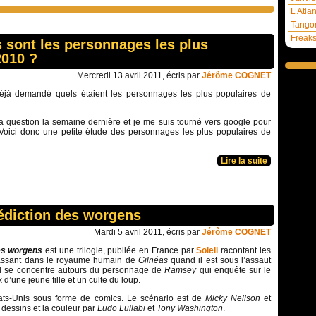
L’Atla
Tangom
Freaks
s sont les personnages les plus
2010 ?
Mercredi 13 avril 2011, écris par
Jérôme COGNET
éjà demandé quels étaient les personnages les plus populaires de
a question la semaine dernière et je me suis tourné vers google pour
 Voici donc une petite étude des personnages les plus populaires de
Lire la suite
édiction des worgens
Mardi 5 avril 2011, écris par
Jérôme COGNET
es worgens
est une trilogie, publiée en France par
Soleil
racontant les
assant dans le royaume humain de
Gilnéas
quand il est sous l’assaut
Il se concentre autours du personnage de
Ramsey
qui enquête sur le
d’une jeune fille et un culte du loup.
tats-Unis sous forme de comics. Le scénario est de
Micky Neilson
et
s dessins et la couleur par
Ludo Lullabi
et
Tony Washington
.