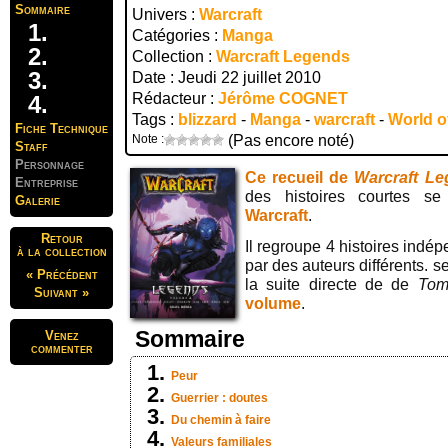
Sommaire
Univers :
Warcraft
Catégories :
Manga
Collection :
Warcraft Legends
Date : Jeudi 22 juillet 2010
Rédacteur :
Jérôme COGNET
Tags :
blizzard
-
Manga
-
warcraft
-
World o
Fiche Technique
Note :
(Pas encore noté)
Staff
Personnage
Ce recueil de
Warcraft L
Entreprise
des histoires courtes se
Galerie
Warcraft
.
Retour
Il regroupe 4 histoires indé
à la collection
par des auteurs différents. se
« Précédent
la suite directe de de
To
Suivant »
volume
.
Sommaire
Venez
commenter
Peur
Guerrier : doutes
Du chemin à faire
Valeurs familiales