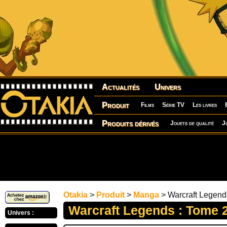
Actualités
Univers
Produit
Films
Série TV
Les livres
Produits dérivés
Jouets de qualité
J
Otakia
>
Produit
>
Manga
> Warcraft Legend
Warcraft Legends : Tome 
Univers :