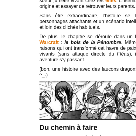
soeur jumelle vivant chez les
elfes
. Ensembl
origine et essayer de retrouver leurs parents.
Sans être extraordinaire, l’histoire se
personnages attachants et un scénario intell
et loin des clichés habituels.
De plus, le chapitre se déroule dans un 
Warcraft
:
le bois de la Pénombre
. Même
raisons qui ont transformé cet havre de paix
vivants (sans attaque directe du
Fléau
),
aventure s’y passant.
(bon, une histoire avec des faucons drago
^_-)
Du chemin à faire