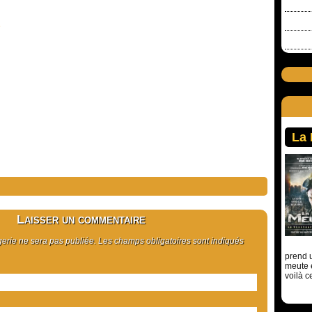
s
La
Laisser un commentaire
rie ne sera pas publiée. Les champs obligatoires sont indiqués
prend u
meute 
voilà c