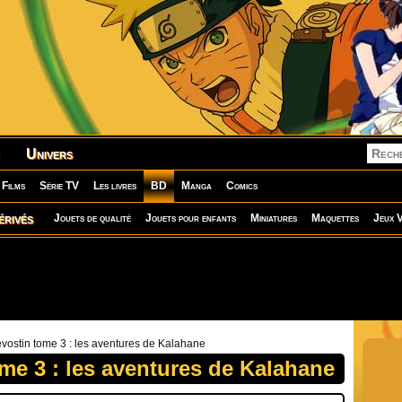
Univers
Films
Série TV
Les livres
BD
Manga
Comics
érivés
Jouets de qualité
Jouets pour enfants
Miniatures
Maquettes
Jeux V
vostin tome 3 : les aventures de Kalahane
me 3 : les aventures de Kalahane