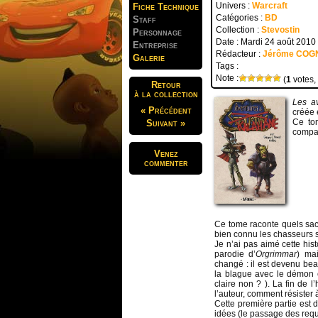
Univers :
Warcraft
Fiche Technique
Catégories :
BD
Staff
Collection :
Stevostin
Personnage
Date : Mardi 24 août 2010
Entreprise
Rédacteur :
Jérôme COG
Galerie
Tags :
Note :
(
1
votes,
Retour
à la collection
Les a
« Précédent
créée 
Ce to
Suivant »
compa
Venez
commenter
Ce tome raconte quels sacr
bien connu les chasseurs 
Je n’ai pas aimé cette his
parodie d’
Orgrimmar
) ma
changé : il est devenu bea
la blague avec le démon 
claire non ? ). La fin de l
l’auteur, comment résister
Cette première partie est
idées (le passage des req