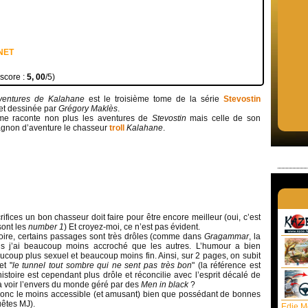
NET
 score :
5, 00
/5)
ventures de Kalahane
est le troisième tome de la série
Stevostin
et dessinée par
Grégory Maklès
.
me raconte non plus les aventures de
Stevostin
mais celle de son
gnon d’aventure le chasseur
troll
Kalahane
.
ifices un bon chasseur doit faire pour être encore meilleur (oui, c’est
sont les
number 1
) Et croyez-moi, ce n’est pas évident.
toire, certains passages sont très drôles (comme dans
Gragammar
, la
is j’ai beaucoup moins accroché que les autres. L’humour a bien
ucoup plus sexuel et beaucoup moins fin. Ainsi, sur 2 pages, on subit
et "
le tunnel tout sombre qui ne sent pas très bon
" (la référence est
’histoire est cependant plus drôle et réconcilie avec l’esprit décalé de
 à voir l’envers du monde géré par des
Men in black
?
 donc le moins accessible (et amusant) bien que possédant de bonnes
uêtes MJ).
Edie M