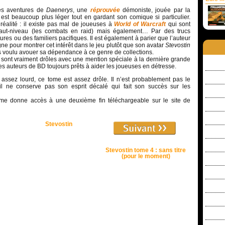
les aventures de
Daenerys
, une
réprouvée
démoniste, jouée par la
 est beaucoup plus léger tout en gardant son comique si particulier.
réalité : il existe pas mal de joueuses à
World of Warcraft
qui sont
haut-niveau (les combats en raid) mais également… Par des trucs
s ou des familiers pacifiques. Il est également à parier que l’auteur
ne pour montrer cet intérêt dans le jeu plutôt que son avatar
Stevostin
s voulu avouer sa dépendance à ce genre de collections.
s, sont vraiment drôles avec une mention spéciale à la dernière grande
es auteurs de BD toujours prêts à aider les joueuses en détresse.
 assez lourd, ce tome est assez drôle. Il n’est probablement pas le
 il ne conserve pas son esprit décalé qui fait son succès sur les
ome donne accès à une deuxième fin téléchargeable sur le site de
Stevostin
Stevostin tome 4 : sans titre
(pour le moment)