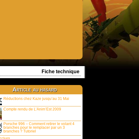
Fiche technique
Article au hasard
Réductions chez Kaze jusqu’au 31 Mai
Compte rendu de L’Anim’Est 2009
Porsche 996 – Comment retirer le volant 4
branches pour le remplacer par un 3
branches ? Tutoriel
cclurg