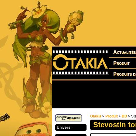
Actualités
Produit
Produits d
Otakia
>
Produit
>
BD
> Ste
Stevostin to
Univers :