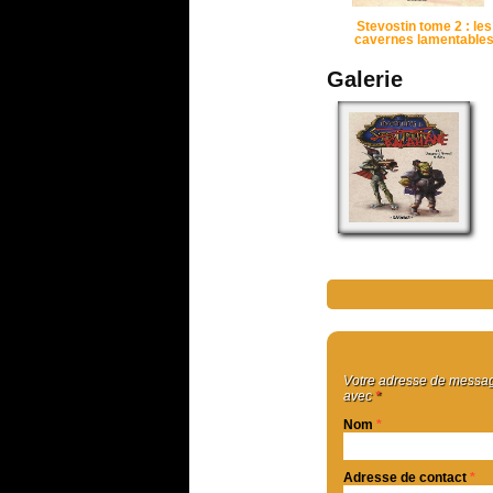
Stevostin tome 2 : les
cavernes lamentable
Galerie
Votre adresse de message
avec
*
Nom
*
Adresse de contact
*