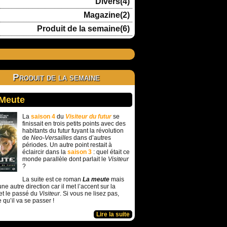
Divers(4)
Magazine(2)
Produit de la semaine(6)
Produit de la semaine
 Meute
La
saison 4
du
Visiteur du futur
se
finissait en trois petits points avec des
habitants du futur fuyant la révolution
de
Neo-Versailles
dans d’autres
périodes. Un autre point restait à
éclaircir dans la
saison 3
: quel était ce
monde parallèle dont parlait le
Visiteur
?
La suite est ce roman
La meute
mais
ne autre direction car il met l’accent sur la
et le passé du
Visiteur
. Si vous ne lisez pas,
e qu’il va se passer !
Lire la suite